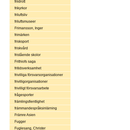
friidrott
frikyrkor
friluftsliv
friluftsmuseer
Frimansson, Inger
frimärken
frisksport
friskvård
fristående skolor
Frithiofs saga
fritidsverksamhet
frivilliga försvarsorganisationer
frivilligorganisationer
frivilligt försvarsarbete
frågesporter
främlingsfientlighet
främmandespråksinlärning
Främre Asien
Fugger
Fuglesang, Christer