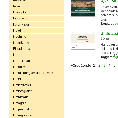
festseder
Djur - Ko
fetter
En av Sveri
webbplats m
fiberoptik
och om hur d
Fibonacci
djur.
Taggar:
däg
fibromyalgi
filateli
Undulatsi
fildelning
15 år
filhantering
Har du en un
hittar du fa
Filippinerna
dessa färgg
film
Taggar:
fågl
film i skolan
Föregående
1
2
3
4
5
filmarkiv
filmatisering av litterära verk
filmer
filmfestivaler
filmfotografer
filmhistoria
filmografi
filmproduktion
filmregissörer