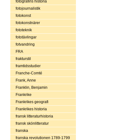
fotografins historia
fotojournalistik
fotokonst
fotokonstnärer
fototeknik
fototävlingar
fotvandring
FRA
frakturstil
framtidsstudier
Franche-Comté
Frank, Anne
Franklin, Benjamin
Frankrike
Frankrikes geografi
Frankrikes historia
fransk litteraturhistoria
fransk skönlitteratur
franska
franska revolutionen 1789-1799