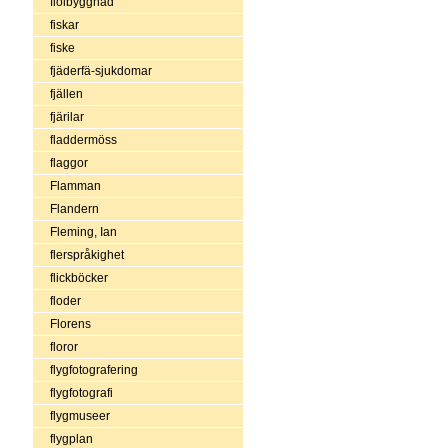
fiolbyggnad
fiskar
fiske
fjäderfä-sjukdomar
fjällen
fjärilar
fladdermöss
flaggor
Flamman
Flandern
Fleming, Ian
flerspråkighet
flickböcker
floder
Florens
floror
flygfotografering
flygfotografi
flygmuseer
flygplan