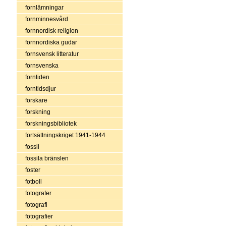
fornlämningar
fornminnesvård
fornnordisk religion
fornnordiska gudar
fornsvensk litteratur
fornsvenska
forntiden
forntidsdjur
forskare
forskning
forskningsbibliotek
fortsättningskriget 1941-1944
fossil
fossila bränslen
foster
fotboll
fotografer
fotografi
fotografier