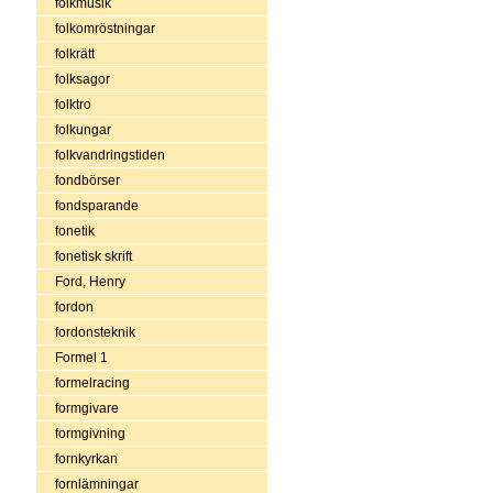
folkmusik
folkomröstningar
folkrätt
folksagor
folktro
folkungar
folkvandringstiden
fondbörser
fondsparande
fonetik
fonetisk skrift
Ford, Henry
fordon
fordonsteknik
Formel 1
formelracing
formgivare
formgivning
fornkyrkan
fornlämningar