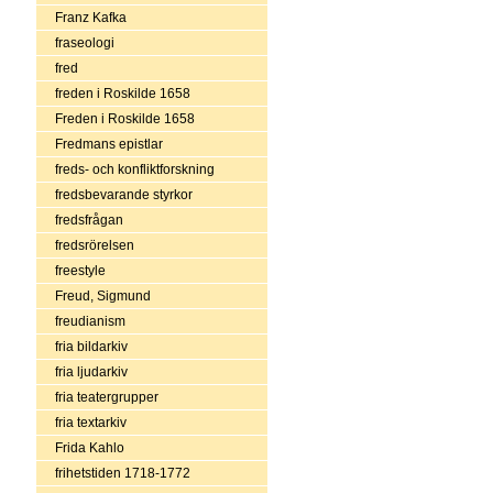
Franz Kafka
fraseologi
fred
freden i Roskilde 1658
Freden i Roskilde 1658
Fredmans epistlar
freds- och konfliktforskning
fredsbevarande styrkor
fredsfrågan
fredsrörelsen
freestyle
Freud, Sigmund
freudianism
fria bildarkiv
fria ljudarkiv
fria teatergrupper
fria textarkiv
Frida Kahlo
frihetstiden 1718-1772