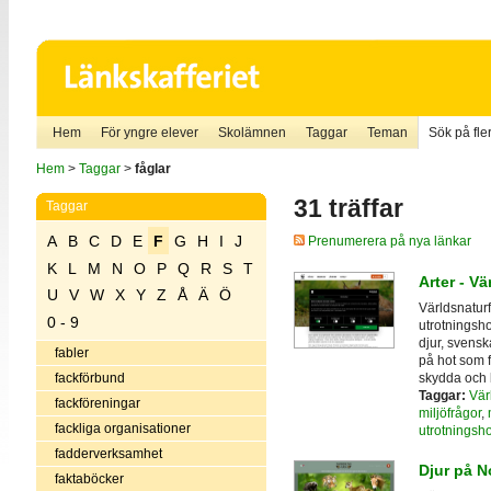
Hem
För yngre elever
Skolämnen
Taggar
Teman
Sök på fler
Hem
>
Taggar
>
fåglar
31 träffar
Taggar
A
B
C
D
E
F
G
H
I
J
Prenumerera på nya länkar
K
L
M
N
O
P
Q
R
S
T
Arter - V
U
V
W
X
Y
Z
Å
Ä
Ö
Världsnaturf
0 - 9
utrotningsho
djur, svenska
fabler
på hot som f
skydda och 
fackförbund
Taggar:
Vär
fackföreningar
miljöfrågor
,
fackliga organisationer
utrotningsho
fadderverksamhet
Djur på N
faktaböcker