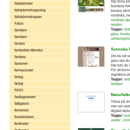
Här finns bi
faktaböcker
Nordens Ark,
fallskärmshoppning
bevara utrot
nordiska, m
fallskärmstrupper
nordiska dju
Falun
reptiler
.
Taggar:
and
familjen
gäss
,
husdju
familjen
utrotningsho
fantasi
Svenska 
fantastisk litteratur
Om du vill v
fantasy
gäss ska du
faraoner
Här kan du l
För att kunna
farmaceuter
registrera 
fartyg
Taggar:
and
fartyg
lantdjur
FASS
Naturfalk
fastlagsseder
Träna på din
fattigdom
mer om växter
feminism
digitalt dip
Taggar:
bot
feodalväsen
växter
,
zool
festivaler