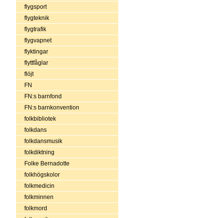
flygsport
flygteknik
flygtrafik
flygvapnet
flyktingar
flyttfåglar
flöjt
FN
FN:s barnfond
FN:s barnkonvention
folkbibliotek
folkdans
folkdansmusik
folkdiktning
Folke Bernadotte
folkhögskolor
folkmedicin
folkminnen
folkmord