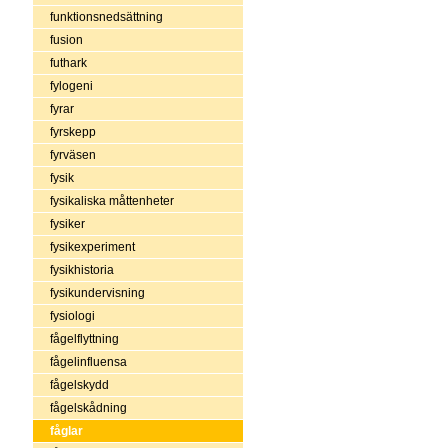
funktionsnedsättning
fusion
futhark
fylogeni
fyrar
fyrskepp
fyrväsen
fysik
fysikaliska måttenheter
fysiker
fysikexperiment
fysikhistoria
fysikundervisning
fysiologi
fågelflyttning
fågelinfluensa
fågelskydd
fågelskådning
fåglar