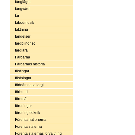
fångläger
fångvård
får
fäbodmusik
fäktning
fängelser
färgblindhet
färglära
Färöarna
Färöarnas historia
fästingar
fästningar
födoämnesallergi
förbund
föremål
föreningar
föreningsteknik
Förenta nationerna
Förenta staterna
Förenta staternas förvaltning