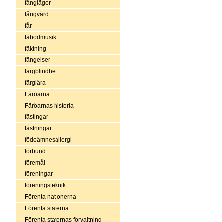
fångläger
fångvård
får
fäbodmusik
fäktning
fängelser
färgblindhet
färglära
Färöarna
Färöarnas historia
fästingar
fästningar
födoämnesallergi
förbund
föremål
föreningar
föreningsteknik
Förenta nationerna
Förenta staterna
Förenta staternas förvaltning