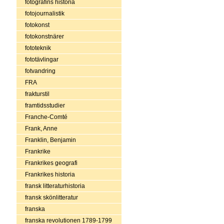
fotografins historia
fotojournalistik
fotokonst
fotokonstnärer
fototeknik
fototävlingar
fotvandring
FRA
frakturstil
framtidsstudier
Franche-Comté
Frank, Anne
Franklin, Benjamin
Frankrike
Frankrikes geografi
Frankrikes historia
fransk litteraturhistoria
fransk skönlitteratur
franska
franska revolutionen 1789-1799