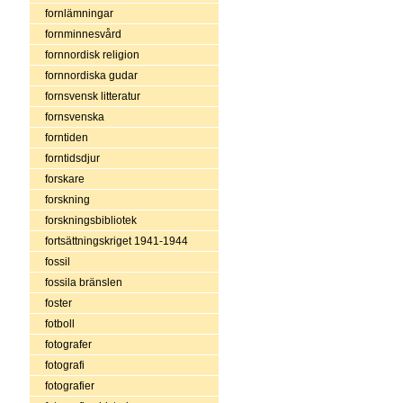
fornlämningar
fornminnesvård
fornnordisk religion
fornnordiska gudar
fornsvensk litteratur
fornsvenska
forntiden
forntidsdjur
forskare
forskning
forskningsbibliotek
fortsättningskriget 1941-1944
fossil
fossila bränslen
foster
fotboll
fotografer
fotografi
fotografier