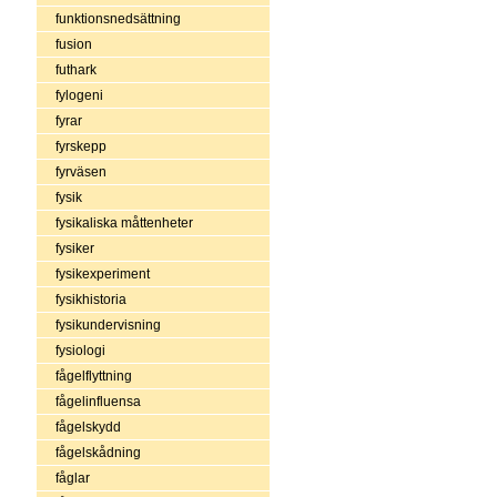
funktionsnedsättning
fusion
futhark
fylogeni
fyrar
fyrskepp
fyrväsen
fysik
fysikaliska måttenheter
fysiker
fysikexperiment
fysikhistoria
fysikundervisning
fysiologi
fågelflyttning
fågelinfluensa
fågelskydd
fågelskådning
fåglar