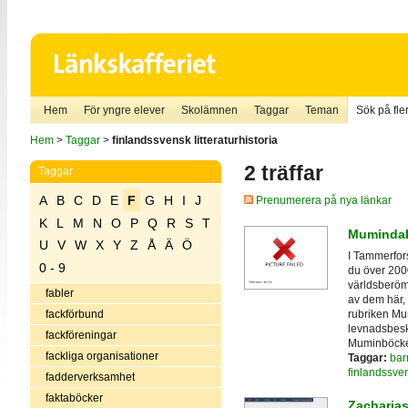
Hem
För yngre elever
Skolämnen
Taggar
Teman
Sök på fler
Hem
>
Taggar
>
finlandssvensk litteraturhistoria
2 träffar
Taggar
A
B
C
D
E
F
G
H
I
J
Prenumerera på nya länkar
K
L
M
N
O
P
Q
R
S
T
Muminda
U
V
W
X
Y
Z
Å
Ä
Ö
I Tammerfor
0 - 9
du över 2000
världsberö
fabler
av dem här, 
rubriken Mu
fackförbund
levnadsbesk
fackföreningar
Muminböcke
fackliga organisationer
Taggar:
bar
finlandssvens
fadderverksamhet
faktaböcker
Zacharias