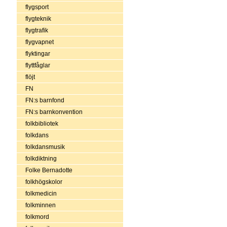
flygsport
flygteknik
flygtrafik
flygvapnet
flyktingar
flyttfåglar
flöjt
FN
FN:s barnfond
FN:s barnkonvention
folkbibliotek
folkdans
folkdansmusik
folkdiktning
Folke Bernadotte
folkhögskolor
folkmedicin
folkminnen
folkmord