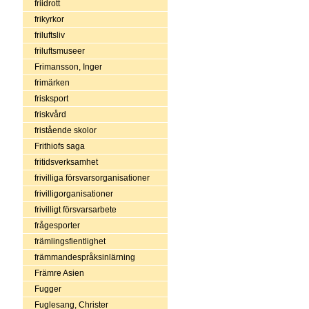
friidrott
frikyrkor
friluftsliv
friluftsmuseer
Frimansson, Inger
frimärken
frisksport
friskvård
fristående skolor
Frithiofs saga
fritidsverksamhet
frivilliga försvarsorganisationer
frivilligorganisationer
frivilligt försvarsarbete
frågesporter
främlingsfientlighet
främmandespråksinlärning
Främre Asien
Fugger
Fuglesang, Christer