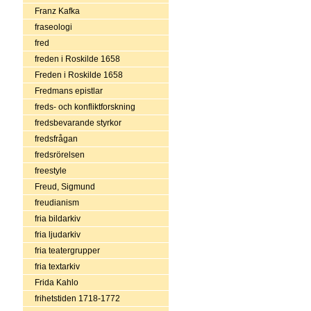
Franz Kafka
fraseologi
fred
freden i Roskilde 1658
Freden i Roskilde 1658
Fredmans epistlar
freds- och konfliktforskning
fredsbevarande styrkor
fredsfrågan
fredsrörelsen
freestyle
Freud, Sigmund
freudianism
fria bildarkiv
fria ljudarkiv
fria teatergrupper
fria textarkiv
Frida Kahlo
frihetstiden 1718-1772