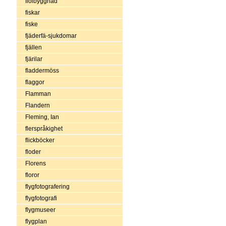
fiolbyggnad
fiskar
fiske
fjäderfä-sjukdomar
fjällen
fjärilar
fladdermöss
flaggor
Flamman
Flandern
Fleming, Ian
flerspråkighet
flickböcker
floder
Florens
floror
flygfotografering
flygfotografi
flygmuseer
flygplan