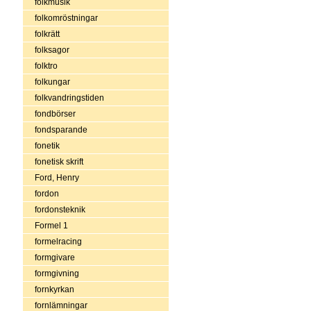
folkmusik
folkomröstningar
folkrätt
folksagor
folktro
folkungar
folkvandringstiden
fondbörser
fondsparande
fonetik
fonetisk skrift
Ford, Henry
fordon
fordonsteknik
Formel 1
formelracing
formgivare
formgivning
fornkyrkan
fornlämningar