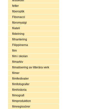
festseder
fetter
fiberoptik
Fibonacci
fibromyalgi
filateli
fildelning
filhantering
Filippinerna
film
film i skolan
filmarkiv
filmatisering av litterära verk
filmer
filmfestivaler
filmfotografer
filmhistoria
filmografi
filmproduktion
filmregissörer