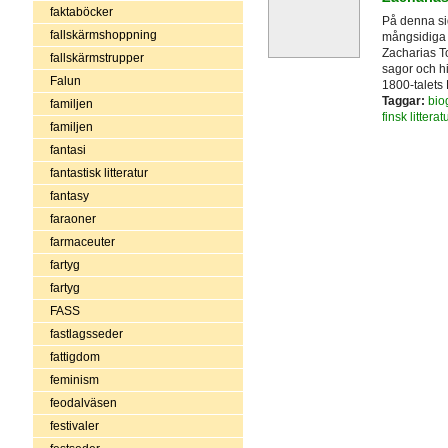
faktaböcker
På denna si
fallskärmshoppning
mångsidiga f
Zacharias To
fallskärmstrupper
sagor och hi
Falun
1800-talets F
Taggar:
biog
familjen
finsk litterat
familjen
fantasi
fantastisk litteratur
fantasy
faraoner
farmaceuter
fartyg
fartyg
FASS
fastlagsseder
fattigdom
feminism
feodalväsen
festivaler