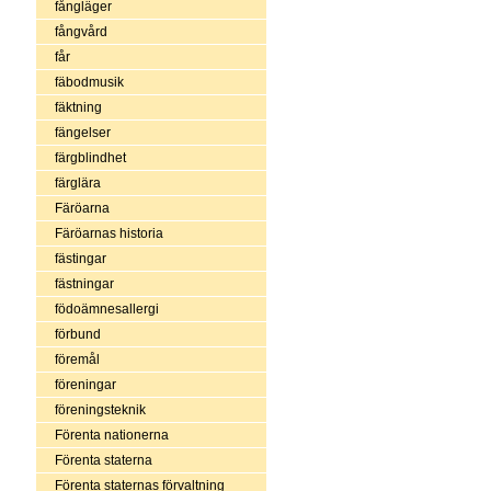
fångläger
fångvård
får
fäbodmusik
fäktning
fängelser
färgblindhet
färglära
Färöarna
Färöarnas historia
fästingar
fästningar
födoämnesallergi
förbund
föremål
föreningar
föreningsteknik
Förenta nationerna
Förenta staterna
Förenta staternas förvaltning