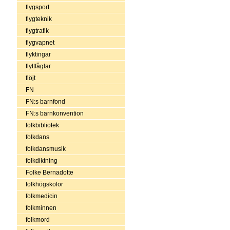
flygsport
flygteknik
flygtrafik
flygvapnet
flyktingar
flyttfåglar
flöjt
FN
FN:s barnfond
FN:s barnkonvention
folkbibliotek
folkdans
folkdansmusik
folkdiktning
Folke Bernadotte
folkhögskolor
folkmedicin
folkminnen
folkmord