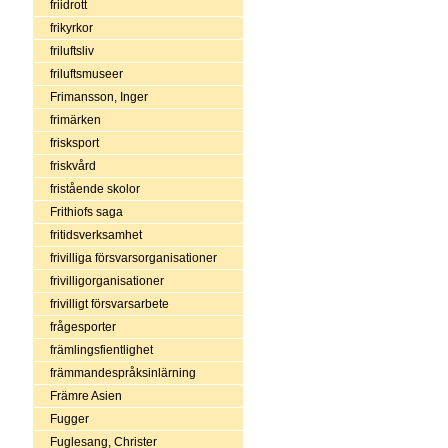
friidrott
frikyrkor
friluftsliv
friluftsmuseer
Frimansson, Inger
frimärken
frisksport
friskvård
fristående skolor
Frithiofs saga
fritidsverksamhet
frivilliga försvarsorganisationer
frivilligorganisationer
frivilligt försvarsarbete
frågesporter
främlingsfientlighet
främmandespråksinlärning
Främre Asien
Fugger
Fuglesang, Christer