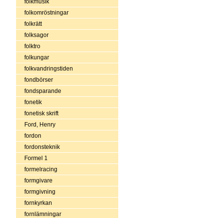
folkmusik
folkomröstningar
folkrätt
folksagor
folktro
folkungar
folkvandringstiden
fondbörser
fondsparande
fonetik
fonetisk skrift
Ford, Henry
fordon
fordonsteknik
Formel 1
formelracing
formgivare
formgivning
fornkyrkan
fornlämningar