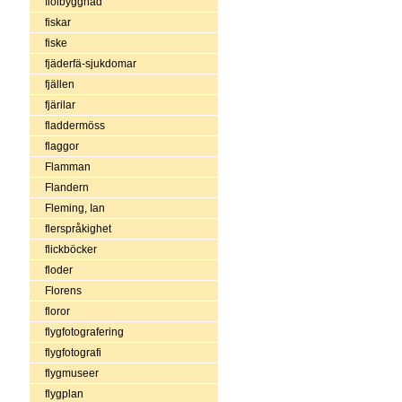
fiolbyggnad
fiskar
fiske
fjäderfä-sjukdomar
fjällen
fjärilar
fladdermöss
flaggor
Flamman
Flandern
Fleming, Ian
flerspråkighet
flickböcker
floder
Florens
floror
flygfotografering
flygfotografi
flygmuseer
flygplan