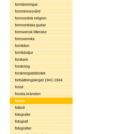
fornlämningar
fornminnesvård
fornnordisk religion
fornnordiska gudar
fornsvensk litteratur
fornsvenska
forntiden
forntidsdjur
forskare
forskning
forskningsbibliotek
fortsättningskriget 1941-1944
fossil
fossila bränslen
foster
fotboll
fotografer
fotografi
fotografier