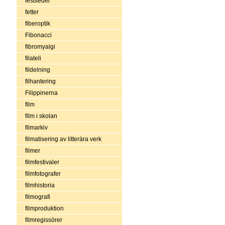
festseder
fetter
fiberoptik
Fibonacci
fibromyalgi
filateli
fildelning
filhantering
Filippinerna
film
film i skolan
filmarkiv
filmatisering av litterära verk
filmer
filmfestivaler
filmfotografer
filmhistoria
filmografi
filmproduktion
filmregissörer