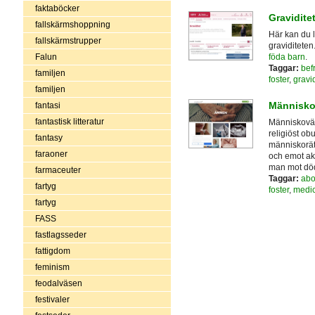
faktaböcker
Gravidite
fallskärmshoppning
Här kan du 
fallskärmstrupper
graviditete
Falun
föda barn
.
Taggar:
bef
familjen
foster
,
gravid
familjen
Människo
fantasi
fantastisk litteratur
Människovärde
religiöst ob
fantasy
människorät
faraoner
och emot ak
man mot döds
farmaceuter
Taggar:
abo
fartyg
foster
,
medic
fartyg
FASS
fastlagsseder
fattigdom
feminism
feodalväsen
festivaler