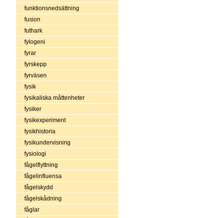
funktionsnedsättning
fusion
futhark
fylogeni
fyrar
fyrskepp
fyrväsen
fysik
fysikaliska måttenheter
fysiker
fysikexperiment
fysikhistoria
fysikundervisning
fysiologi
fågelflyttning
fågelinfluensa
fågelskydd
fågelskådning
fåglar