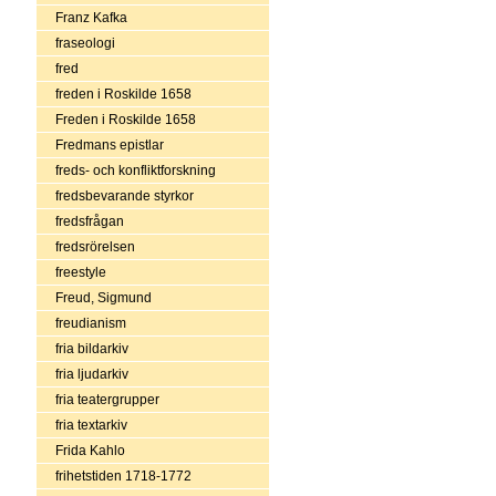
Franz Kafka
fraseologi
fred
freden i Roskilde 1658
Freden i Roskilde 1658
Fredmans epistlar
freds- och konfliktforskning
fredsbevarande styrkor
fredsfrågan
fredsrörelsen
freestyle
Freud, Sigmund
freudianism
fria bildarkiv
fria ljudarkiv
fria teatergrupper
fria textarkiv
Frida Kahlo
frihetstiden 1718-1772