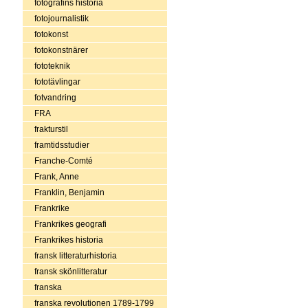
fotografins historia
fotojournalistik
fotokonst
fotokonstnärer
fototeknik
fototävlingar
fotvandring
FRA
frakturstil
framtidsstudier
Franche-Comté
Frank, Anne
Franklin, Benjamin
Frankrike
Frankrikes geografi
Frankrikes historia
fransk litteraturhistoria
fransk skönlitteratur
franska
franska revolutionen 1789-1799