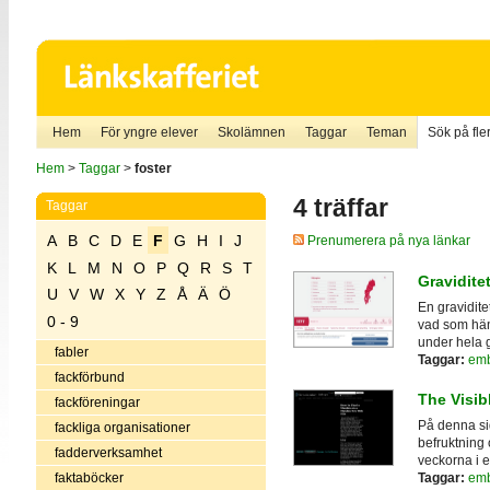
Hem
För yngre elever
Skolämnen
Taggar
Teman
Sök på fler
Hem
>
Taggar
>
foster
4 träffar
Taggar
A
B
C
D
E
F
G
H
I
J
Prenumerera på nya länkar
K
L
M
N
O
P
Q
R
S
T
Gravidite
U
V
W
X
Y
Z
Å
Ä
Ö
En gravidite
0 - 9
vad som hän
under hela g
fabler
Taggar:
emb
fackförbund
The Visib
fackföreningar
På denna si
fackliga organisationer
befruktning
fadderverksamhet
veckorna i et
faktaböcker
Taggar:
emb