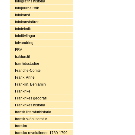
fotografins historia
fotojournalistik
fotokonst
fotokonstnärer
fototeknik
fototävlingar
fotvandring
FRA
frakturstil
framtidsstudier
Franche-Comté
Frank, Anne
Franklin, Benjamin
Frankrike
Frankrikes geografi
Frankrikes historia
fransk litteraturhistoria
fransk skönlitteratur
franska
franska revolutionen 1789-1799