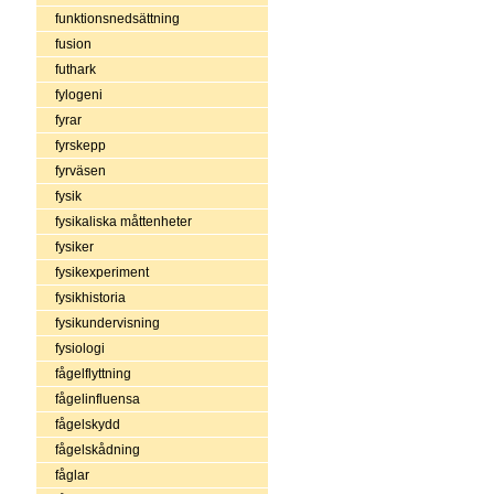
funktionsnedsättning
fusion
futhark
fylogeni
fyrar
fyrskepp
fyrväsen
fysik
fysikaliska måttenheter
fysiker
fysikexperiment
fysikhistoria
fysikundervisning
fysiologi
fågelflyttning
fågelinfluensa
fågelskydd
fågelskådning
fåglar