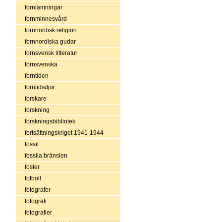
fornlämningar
fornminnesvård
fornnordisk religion
fornnordiska gudar
fornsvensk litteratur
fornsvenska
forntiden
forntidsdjur
forskare
forskning
forskningsbibliotek
fortsättningskriget 1941-1944
fossil
fossila bränslen
foster
fotboll
fotografer
fotografi
fotografier