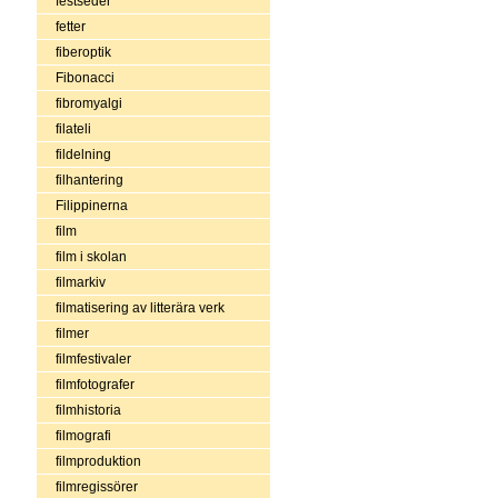
festseder
fetter
fiberoptik
Fibonacci
fibromyalgi
filateli
fildelning
filhantering
Filippinerna
film
film i skolan
filmarkiv
filmatisering av litterära verk
filmer
filmfestivaler
filmfotografer
filmhistoria
filmografi
filmproduktion
filmregissörer