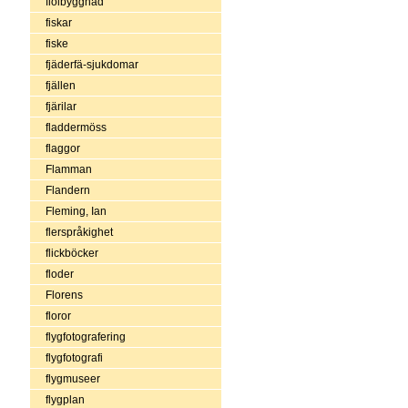
fiolbyggnad
fiskar
fiske
fjäderfä-sjukdomar
fjällen
fjärilar
fladdermöss
flaggor
Flamman
Flandern
Fleming, Ian
flerspråkighet
flickböcker
floder
Florens
floror
flygfotografering
flygfotografi
flygmuseer
flygplan