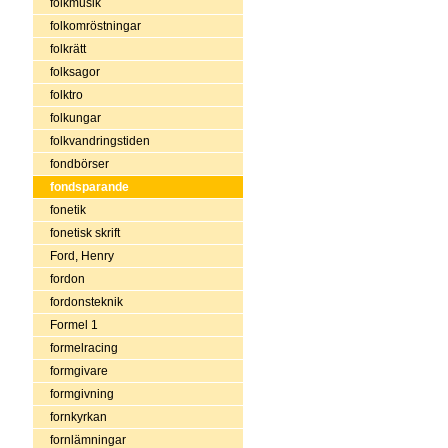
folkmusik
folkomröstningar
folkrätt
folksagor
folktro
folkungar
folkvandringstiden
fondbörser
fondsparande
fonetik
fonetisk skrift
Ford, Henry
fordon
fordonsteknik
Formel 1
formelracing
formgivare
formgivning
fornkyrkan
fornlämningar