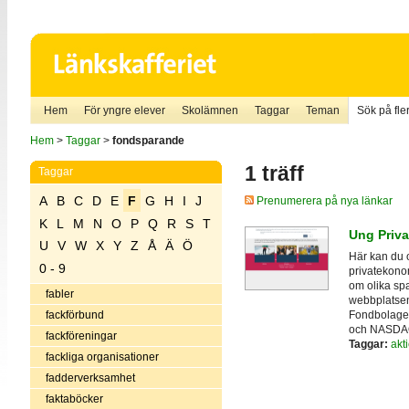
Hem
För yngre elever
Skolämnen
Taggar
Teman
Sök på fler
Hem
>
Taggar
>
fondsparande
1 träff
Taggar
A
B
C
D
E
F
G
H
I
J
Prenumerera på nya länkar
K
L
M
N
O
P
Q
R
S
T
Ung Priv
U
V
W
X
Y
Z
Å
Ä
Ö
Här kan du o
0 - 9
privatekono
om olika spa
fabler
webbplatsen
Fondbolage
fackförbund
och NASDA
fackföreningar
Taggar:
akti
fackliga organisationer
fadderverksamhet
faktaböcker