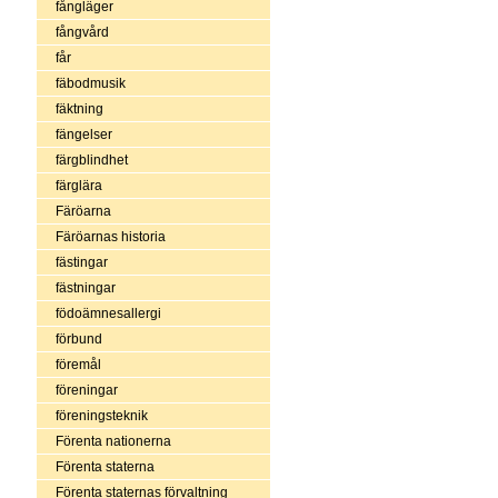
fångläger
fångvård
får
fäbodmusik
fäktning
fängelser
färgblindhet
färglära
Färöarna
Färöarnas historia
fästingar
fästningar
födoämnesallergi
förbund
föremål
föreningar
föreningsteknik
Förenta nationerna
Förenta staterna
Förenta staternas förvaltning