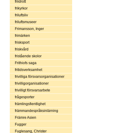
friidrott
frikyrkor
friluftsliv
friluftsmuseer
Frimansson, Inger
frimärken
frisksport
friskvård
fristående skolor
Frithiofs saga
fritidsverksamhet
frivilliga försvarsorganisationer
frivilligorganisationer
frivilligt försvarsarbete
frågesporter
främlingsfientlighet
främmandespråksinlärning
Främre Asien
Fugger
Fuglesang, Christer