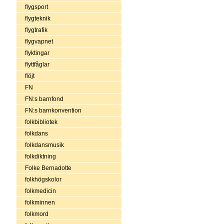
flygsport
flygteknik
flygtrafik
flygvapnet
flyktingar
flyttfåglar
flöjt
FN
FN:s barnfond
FN:s barnkonvention
folkbibliotek
folkdans
folkdansmusik
folkdiktning
Folke Bernadotte
folkhögskolor
folkmedicin
folkminnen
folkmord