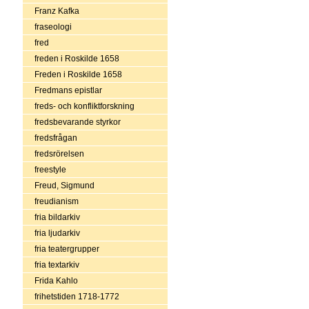
Franz Kafka
fraseologi
fred
freden i Roskilde 1658
Freden i Roskilde 1658
Fredmans epistlar
freds- och konfliktforskning
fredsbevarande styrkor
fredsfrågan
fredsrörelsen
freestyle
Freud, Sigmund
freudianism
fria bildarkiv
fria ljudarkiv
fria teatergrupper
fria textarkiv
Frida Kahlo
frihetstiden 1718-1772