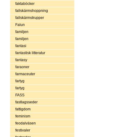
faktaböcker
fallskärmshoppning
fallskärmstrupper
Falun
familjen
familjen
fantasi
fantastisk litteratur
fantasy
faraoner
farmaceuter
fartyg
fartyg
FASS
fastlagsseder
fattigdom
feminism
feodalväsen
festivaler