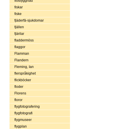
fiolbyggnad
fiskar
fiske
fjäderfä-sjukdomar
fjällen
fjärilar
fladdermöss
flaggor
Flamman
Flandern
Fleming, Ian
flerspråkighet
flickböcker
floder
Florens
floror
flygfotografering
flygfotografi
flygmuseer
flygplan