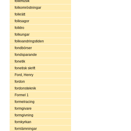
folkmusik
folkomröstningar
folkrätt
folksagor
folktro
folkungar
folkvandringstiden
fondbörser
fondsparande
fonetik
fonetisk skrift
Ford, Henry
fordon
fordonsteknik
Formel 1
formelracing
formgivare
formgivning
fornkyrkan
fornlämningar