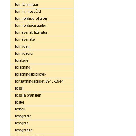
fornlämningar
fornminnesvård
fornnordisk religion
fornnordiska gudar
fornsvensk litteratur
fornsvenska
forntiden
forntidsdjur
forskare
forskning
forskningsbibliotek
fortsättningskriget 1941-1944
fossil
fossila bränslen
foster
fotboll
fotografer
fotografi
fotografier