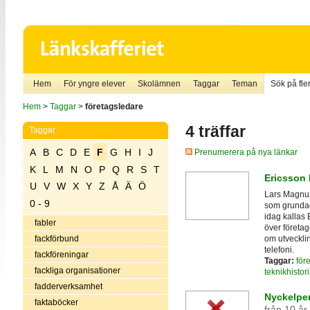
Hem
För yngre elever
Skolämnen
Taggar
Teman
Sök på fler
Hem
>
Taggar
>
företagsledare
4 träffar
Taggar
A
B
C
D
E
F
G
H
I
J
Prenumerera på nya länkar
K
L
M
N
O
P
Q
R
S
T
Ericsson 
U
V
W
X
Y
Z
Å
Ä
Ö
Lars Magnus
0 - 9
som grundad
idag kallas E
fabler
över företag
om utvecklin
fackförbund
telefoni.
fackföreningar
Taggar:
för
fackliga organisationer
teknikhistor
fadderverksamhet
Nyckelper
faktaböcker
från 10 år