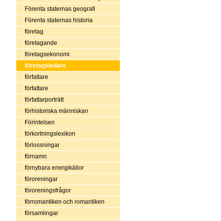
Förenta staternas geografi
Förenta staternas historia
företag
företagande
företagsekonomi
företagsledare
författare
författare
författarporträtt
förhistoriska människan
Förintelsen
förkortningslexikon
förlossningar
förnamn
förnybara energikällor
föroreningar
föroreningsfrågor
förromantiken och romantiken
församlingar