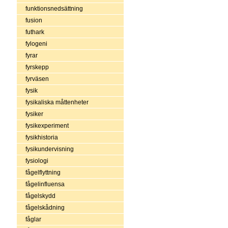
funktionsnedsättning
fusion
futhark
fylogeni
fyrar
fyrskepp
fyrväsen
fysik
fysikaliska måttenheter
fysiker
fysikexperiment
fysikhistoria
fysikundervisning
fysiologi
fågelflyttning
fågelinfluensa
fågelskydd
fågelskådning
fåglar