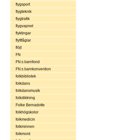
flygsport
flygteknik
flygtrafik
flygvapnet
flyktingar
flyttfåglar
flöjt
FN
FN:s barnfond
FN:s barnkonvention
folkbibliotek
folkdans
folkdansmusik
folkdiktning
Folke Bernadotte
folkhögskolor
folkmedicin
folkminnen
folkmord