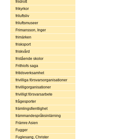
friidrott
frikyrkor
friluftsliv
friluftsmuseer
Frimansson, Inger
frimärken
frisksport
friskvård
fristående skolor
Frithiofs saga
fritidsverksamhet
frivilliga försvarsorganisationer
frivilligorganisationer
frivilligt försvarsarbete
frågesporter
främlingsfientlighet
främmandespråksinlärning
Främre Asien
Fugger
Fuglesang, Christer