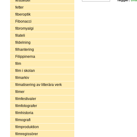
festseder
fetter
fiberoptik
Fibonacci
fibromyalgi
filateli
fildelning
filhantering
Filippinerna
film
film i skolan
filmarkiv
filmatisering av litterära verk
filmer
filmfestivaler
filmfotografer
filmhistoria
filmografi
filmproduktion
filmregissörer