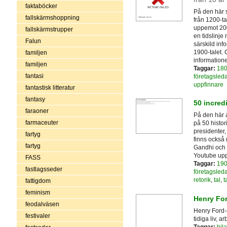
faktaböcker
På den här 
fallskärmshoppning
från 1200-ta
uppemot 200 
fallskärmstrupper
en tidslinje
Falun
särskild in
1900-talet. 
familjen
information
familjen
Taggar:
180
fantasi
företagsled
uppfinnare
fantastisk litteratur
fantasy
50 incred
faraoner
På den här 
farmaceuter
på 50 histor
presidenter,
fartyg
finns också
fartyg
Gandhi och 
Youtube upp
FASS
Taggar:
190
fastlagsseder
företagsled
retorik
,
tal
,
t
fattigdom
feminism
Henry Fo
feodalväsen
Henry Ford-
festivaler
tidiga liv, 
Taggar:
bila