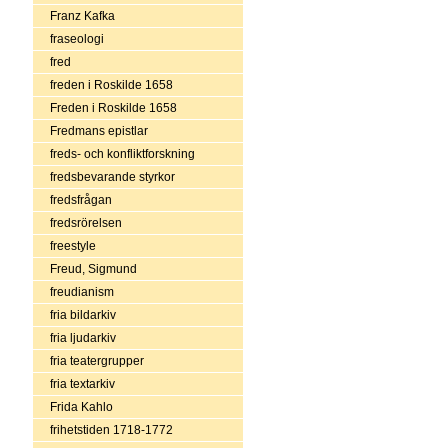
Franz Kafka
fraseologi
fred
freden i Roskilde 1658
Freden i Roskilde 1658
Fredmans epistlar
freds- och konfliktforskning
fredsbevarande styrkor
fredsfrågan
fredsrörelsen
freestyle
Freud, Sigmund
freudianism
fria bildarkiv
fria ljudarkiv
fria teatergrupper
fria textarkiv
Frida Kahlo
frihetstiden 1718-1772