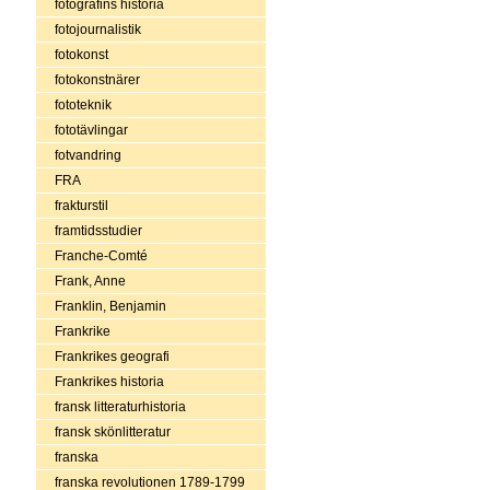
fotografins historia
fotojournalistik
fotokonst
fotokonstnärer
fototeknik
fototävlingar
fotvandring
FRA
frakturstil
framtidsstudier
Franche-Comté
Frank, Anne
Franklin, Benjamin
Frankrike
Frankrikes geografi
Frankrikes historia
fransk litteraturhistoria
fransk skönlitteratur
franska
franska revolutionen 1789-1799