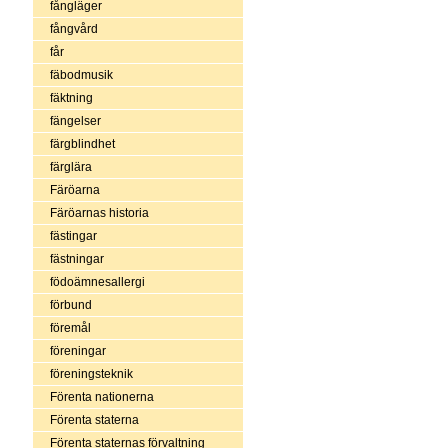
fångläger
fångvård
får
fäbodmusik
fäktning
fängelser
färgblindhet
färglära
Färöarna
Färöarnas historia
fästingar
fästningar
födoämnesallergi
förbund
föremål
föreningar
föreningsteknik
Förenta nationerna
Förenta staterna
Förenta staternas förvaltning