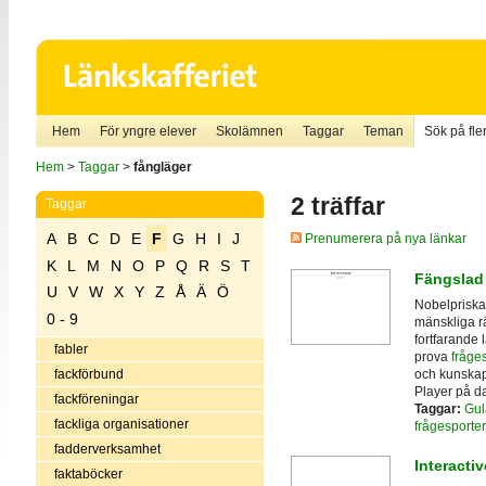
Hem
För yngre elever
Skolämnen
Taggar
Teman
Sök på fler
Hem
>
Taggar
>
fångläger
2 träffar
Taggar
A
B
C
D
E
F
G
H
I
J
Prenumerera på nya länkar
K
L
M
N
O
P
Q
R
S
T
Fängslad
U
V
W
X
Y
Z
Å
Ä
Ö
Nobelpriska
0 - 9
mänskliga r
fortfarande 
fabler
prova
fråges
och kunskap
fackförbund
Player på da
fackföreningar
Taggar:
Gul
fackliga organisationer
frågesporter
fadderverksamhet
Interacti
faktaböcker