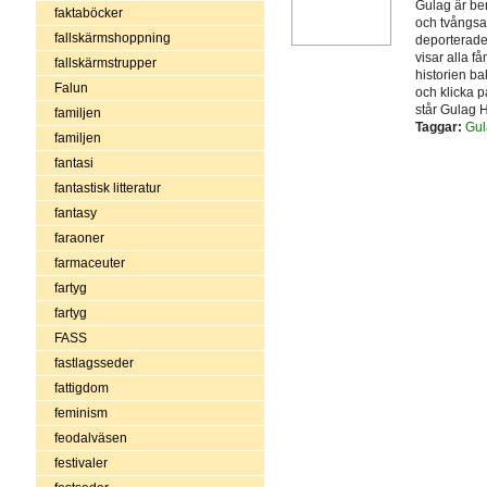
Gulag är be
faktaböcker
och tvångsar
fallskärmshoppning
deporterades
visar alla f
fallskärmstrupper
historien ba
Falun
och klicka p
står Gulag 
familjen
Taggar:
Gul
familjen
fantasi
fantastisk litteratur
fantasy
faraoner
farmaceuter
fartyg
fartyg
FASS
fastlagsseder
fattigdom
feminism
feodalväsen
festivaler