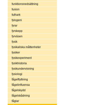
funktionsnedsättning
fusion
futhark
fylogeni
fyrar
fyrskepp
fyrväsen
fysik
fysikaliska måttenheter
fysiker
fysikexperiment
fysikhistoria
fysikundervisning
fysiologi
fågelflyttning
fågelinfluensa
fågelskydd
fågelskådning
fåglar