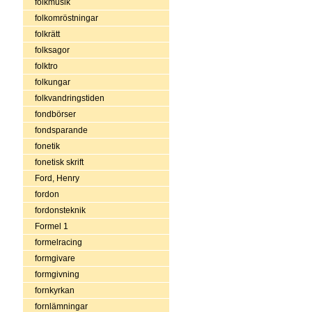
folkmusik
folkomröstningar
folkrätt
folksagor
folktro
folkungar
folkvandringstiden
fondbörser
fondsparande
fonetik
fonetisk skrift
Ford, Henry
fordon
fordonsteknik
Formel 1
formelracing
formgivare
formgivning
fornkyrkan
fornlämningar