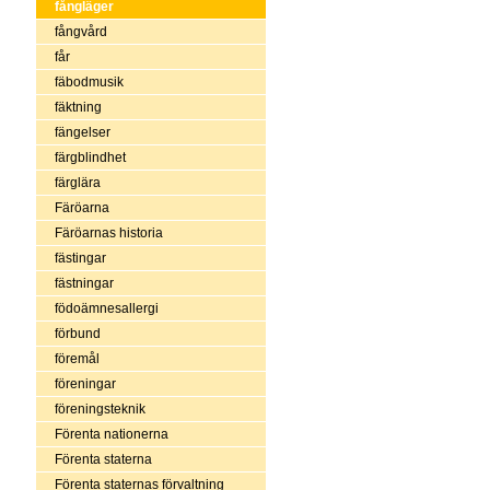
fångläger
fångvård
får
fäbodmusik
fäktning
fängelser
färgblindhet
färglära
Färöarna
Färöarnas historia
fästingar
fästningar
födoämnesallergi
förbund
föremål
föreningar
föreningsteknik
Förenta nationerna
Förenta staterna
Förenta staternas förvaltning