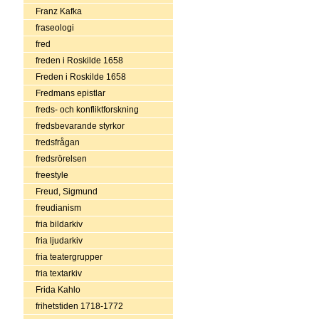
Franz Kafka
fraseologi
fred
freden i Roskilde 1658
Freden i Roskilde 1658
Fredmans epistlar
freds- och konfliktforskning
fredsbevarande styrkor
fredsfrågan
fredsrörelsen
freestyle
Freud, Sigmund
freudianism
fria bildarkiv
fria ljudarkiv
fria teatergrupper
fria textarkiv
Frida Kahlo
frihetstiden 1718-1772