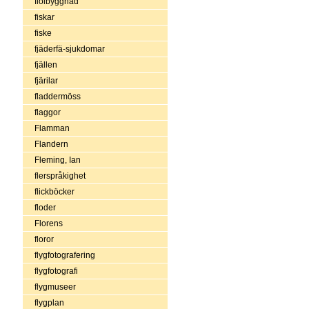
fiolbyggnad
fiskar
fiske
fjäderfä-sjukdomar
fjällen
fjärilar
fladdermöss
flaggor
Flamman
Flandern
Fleming, Ian
flerspråkighet
flickböcker
floder
Florens
floror
flygfotografering
flygfotografi
flygmuseer
flygplan