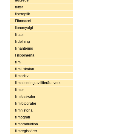
festseder
fetter
fiberoptik
Fibonacci
fibromyalgi
filateli
fildelning
filhantering
Filippinerna
film
film i skolan
filmarkiv
filmatisering av litterära verk
filmer
filmfestivaler
filmfotografer
filmhistoria
filmografi
filmproduktion
filmregissörer