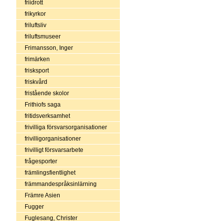
friidrott
frikyrkor
friluftsliv
friluftsmuseer
Frimansson, Inger
frimärken
frisksport
friskvård
fristående skolor
Frithiofs saga
fritidsverksamhet
frivilliga försvarsorganisationer
frivilligorganisationer
frivilligt försvarsarbete
frågesporter
främlingsfientlighet
främmandespråksinlärning
Främre Asien
Fugger
Fuglesang, Christer