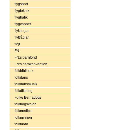
flygsport
flygteknik
flygtrafik
flygvapnet
flyktingar
flyttfåglar
flöjt
FN
FN:s barnfond
FN:s barnkonvention
folkbibliotek
folkdans
folkdansmusik
folkdiktning
Folke Bernadotte
folkhögskolor
folkmedicin
folkminnen
folkmord