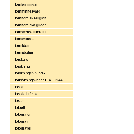
fornlämningar
fornminnesvård
fornnordisk religion
fornnordiska gudar
fornsvensk litteratur
fornsvenska
forntiden
forntidsdjur
forskare
forskning
forskningsbibliotek
fortsättningskriget 1941-1944
fossil
fossila bränslen
foster
fotboll
fotografer
fotografi
fotografier