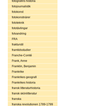
fotografins historia
fotojournalistik
fotokonst
fotokonstnärer
fototeknik
fototävlingar
fotvandring
FRA
frakturstil
framtidsstudier
Franche-Comté
Frank, Anne
Franklin, Benjamin
Frankrike
Frankrikes geografi
Frankrikes historia
fransk litteraturhistoria
fransk skönlitteratur
franska
franska revolutionen 1789-1799