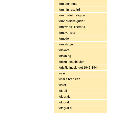
fornlämningar
fornminnesvård
fornnordisk religion
fornnordiska gudar
fornsvensk litteratur
fornsvenska
forntiden
forntidsdjur
forskare
forskning
forskningsbibliotek
fortsättningskriget 1941-1944
fossil
fossila bränslen
foster
fotboll
fotografer
fotografi
fotografier