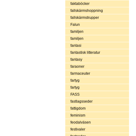
faktaböcker
fallskärmshoppning
fallskärmstrupper
Falun
familjen
familjen
fantasi
fantastisk litteratur
fantasy
faraoner
farmaceuter
fartyg
fartyg
FASS
fastlagsseder
fattigdom
feminism
feodalväsen
festivaler