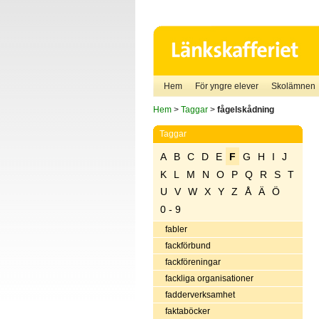
Hem
För yngre elever
Skolämnen
Hem
>
Taggar
>
fågelskådning
Taggar
A
B
C
D
E
F
G
H
I
J
K
L
M
N
O
P
Q
R
S
T
U
V
W
X
Y
Z
Å
Ä
Ö
0 - 9
fabler
fackförbund
fackföreningar
fackliga organisationer
fadderverksamhet
faktaböcker