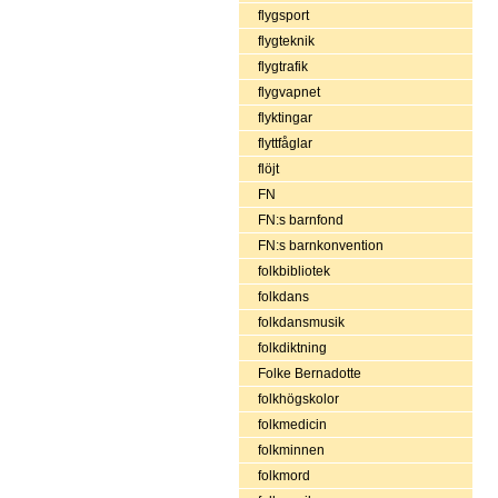
flygsport
flygteknik
flygtrafik
flygvapnet
flyktingar
flyttfåglar
flöjt
FN
FN:s barnfond
FN:s barnkonvention
folkbibliotek
folkdans
folkdansmusik
folkdiktning
Folke Bernadotte
folkhögskolor
folkmedicin
folkminnen
folkmord