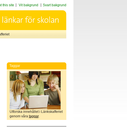
 this site
Vit bakgrund
Svart bakgrund
feriet
Taggar
Utforska innehållet i Länkskafferiet
genom våra
taggar
.