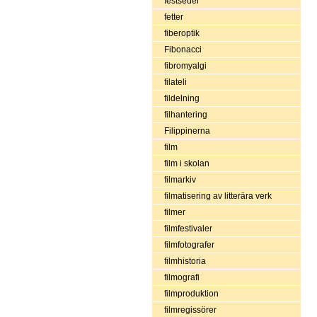
festseder
fetter
fiberoptik
Fibonacci
fibromyalgi
filateli
fildelning
filhantering
Filippinerna
film
film i skolan
filmarkiv
filmatisering av litterära verk
filmer
filmfestivaler
filmfotografer
filmhistoria
filmografi
filmproduktion
filmregissörer