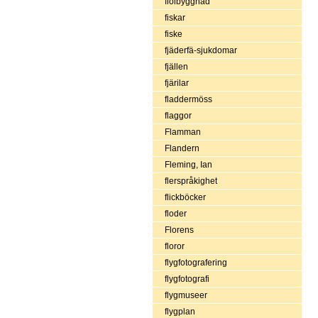
fiolbyggnad
fiskar
fiske
fjäderfä-sjukdomar
fjällen
fjärilar
fladdermöss
flaggor
Flamman
Flandern
Fleming, Ian
flerspråkighet
flickböcker
floder
Florens
floror
flygfotografering
flygfotografi
flygmuseer
flygplan