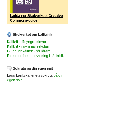
Ladda ner Skolverkets Creative
Commons-guide
.
Skolverket om källkritik
Källkritik för yngre elever
Källkritik i gymnasieskolan
Guide för källkritik för lärare
Resurser för undervisning i källkritik
Sökruta på din egen sajt
Lägg Länkskafferiets sökruta
på din
egen sajt
.