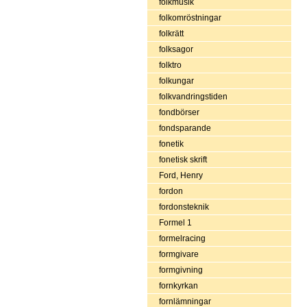
folkmusik
folkomröstningar
folkrätt
folksagor
folktro
folkungar
folkvandringstiden
fondbörser
fondsparande
fonetik
fonetisk skrift
Ford, Henry
fordon
fordonsteknik
Formel 1
formelracing
formgivare
formgivning
fornkyrkan
fornlämningar