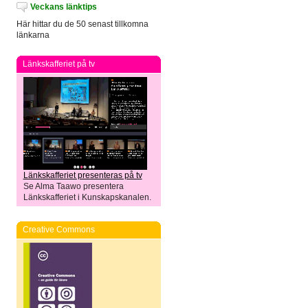
Veckans länktips
Här hittar du de 50 senast tillkomna
länkarna
Länkskafferiet på tv
Länkskafferiet presenteras på tv
Se Alma Taawo presentera
Länkskafferiet i Kunskapskanalen.
Creative Commons