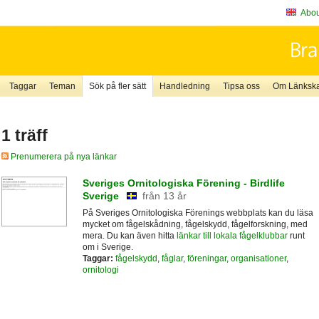
About
Taggar
Teman
Sök på fler sätt
Handledning
Tipsa oss
Om Länkskaf
1 träff
Prenumerera på nya länkar
Sveriges Ornitologiska Förening - Birdlife
Sverige
från 13 år
På Sveriges Ornitologiska Förenings webbplats kan du läsa
mycket om fågelskådning, fågelskydd, fågelforskning, med
mera. Du kan även hitta
länkar till lokala fågelklubbar
runt
om i Sverige.
Taggar:
fågelskydd
,
fåglar
,
föreningar
,
organisationer
,
ornitologi