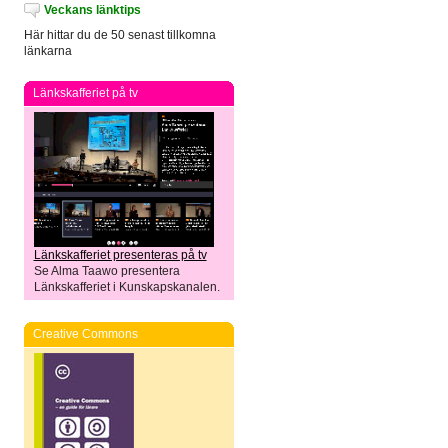
Veckans länktips
Här hittar du de 50 senast tillkomna
länkarna
Länkskafferiet på tv
Länkskafferiet presenteras på tv
Se Alma Taawo presentera
Länkskafferiet i Kunskapskanalen.
Creative Commons