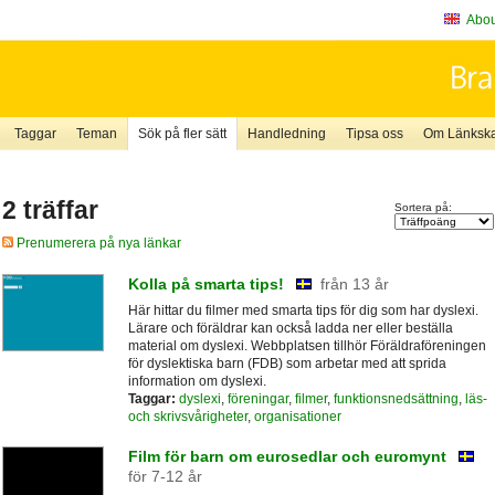
About
Taggar
Teman
Sök på fler sätt
Handledning
Tipsa oss
Om Länkskaf
2 träffar
Sortera på:
Prenumerera på nya länkar
Kolla på smarta tips!
från 13 år
Här hittar du filmer med smarta tips för dig som har dyslexi.
Lärare och föräldrar kan också ladda ner eller beställa
material om dyslexi. Webbplatsen tillhör Föräldraföreningen
för dyslektiska barn (FDB) som arbetar med att sprida
information om dyslexi.
Taggar:
dyslexi
,
föreningar
,
filmer
,
funktionsnedsättning
,
läs-
och skrivsvårigheter
,
organisationer
Film för barn om eurosedlar och euromynt
för 7-12 år