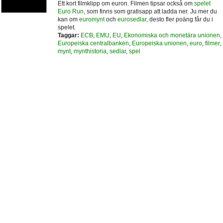
Ett kort filmklipp om euron. Filmen tipsar också om
spelet
Euro Run
, som finns som gratisapp att ladda ner. Ju mer du
kan om
euromynt
och
eurosedlar
, desto fler poäng får du i
spelet.
Taggar:
ECB
,
EMU
,
EU
,
Ekonomiska och monetära unionen
,
Europeiska centralbanken
,
Europeiska unionen
,
euro
,
filmer
,
mynt
,
mynthistoria
,
sedlar
,
spel