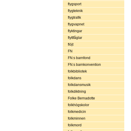
flygsport
flygteknik
flygtrafik
flygvapnet
flyktingar
flyttfåglar
flöjt
FN
FN:s barnfond
FN:s barnkonvention
folkbibliotek
folkdans
folkdansmusik
folkdiktning
Folke Bernadotte
folkhögskolor
folkmedicin
folkminnen
folkmord