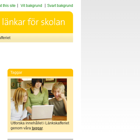
 this site
Vit bakgrund
Svart bakgrund
feriet
Taggar
Utforska innehållet i Länkskafferiet
genom våra
taggar
.