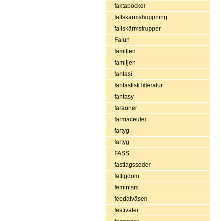
faktaböcker
fallskärmshoppning
fallskärmstrupper
Falun
familjen
familjen
fantasi
fantastisk litteratur
fantasy
faraoner
farmaceuter
fartyg
fartyg
FASS
fastlagsseder
fattigdom
feminism
feodalväsen
festivaler