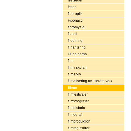
festseder
fetter
fiberoptik
Fibonacci
fibromyalgi
filateli
fildelning
filhantering
Filippinerna
film
film i skolan
filmarkiv
filmatisering av litterära verk
filmer
filmfestivaler
filmfotografer
filmhistoria
filmografi
filmproduktion
filmregissörer