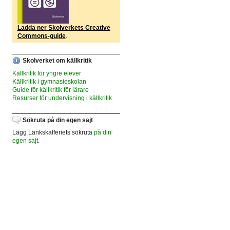
Ladda ner Skolverkets Creative
Commons-guide
.
Skolverket om källkritik
Källkritik för yngre elever
Källkritik i gymnasieskolan
Guide för källkritik för lärare
Resurser för undervisning i källkritik
Sökruta på din egen sajt
Lägg Länkskafferiets sökruta
på din
egen sajt
.