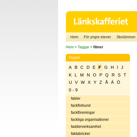
Hem
För yngre elever
Skolämnen
Hem
>
Taggar
>
filmer
Taggar
A
B
C
D
E
F
G
H
I
J
K
L
M
N
O
P
Q
R
S
T
U
V
W
X
Y
Z
Å
Ä
Ö
0 - 9
fabler
fackförbund
fackföreningar
fackliga organisationer
fadderverksamhet
faktaböcker