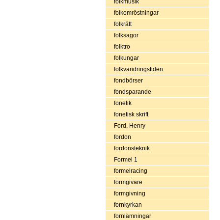
folkmusik
folkomröstningar
folkrätt
folksagor
folktro
folkungar
folkvandringstiden
fondbörser
fondsparande
fonetik
fonetisk skrift
Ford, Henry
fordon
fordonsteknik
Formel 1
formelracing
formgivare
formgivning
fornkyrkan
fornlämningar