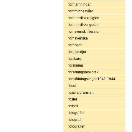
fornlämningar
fornminnesvård
fornnordisk religion
fornnordiska gudar
fornsvensk litteratur
fornsvenska
forntiden
forntidsdjur
forskare
forskning
forskningsbibliotek
fortsättningskriget 1941-1944
fossil
fossila bränslen
foster
fotboll
fotografer
fotografi
fotografier