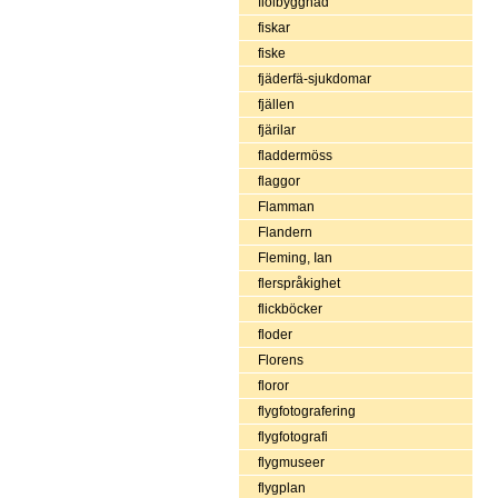
fiolbyggnad
fiskar
fiske
fjäderfä-sjukdomar
fjällen
fjärilar
fladdermöss
flaggor
Flamman
Flandern
Fleming, Ian
flerspråkighet
flickböcker
floder
Florens
floror
flygfotografering
flygfotografi
flygmuseer
flygplan