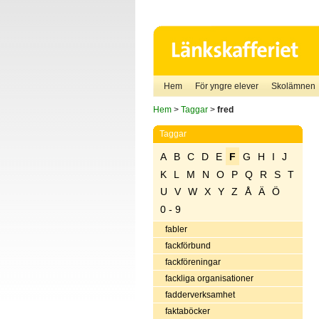
Hem
För yngre elever
Skolämnen
Hem
>
Taggar
>
fred
Taggar
A
B
C
D
E
F
G
H
I
J
K
L
M
N
O
P
Q
R
S
T
U
V
W
X
Y
Z
Å
Ä
Ö
0 - 9
fabler
fackförbund
fackföreningar
fackliga organisationer
fadderverksamhet
faktaböcker