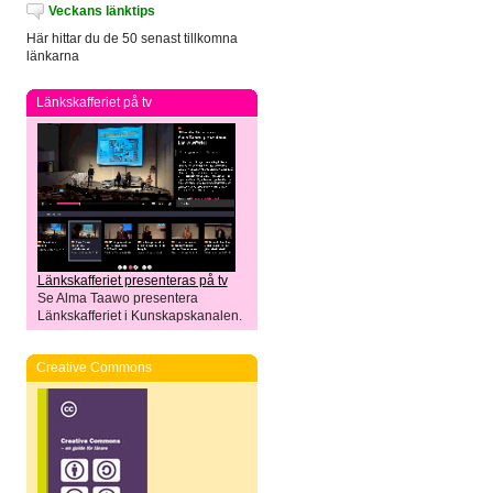
Veckans länktips
Här hittar du de 50 senast tillkomna
länkarna
Länkskafferiet på tv
Länkskafferiet presenteras på tv
Se Alma Taawo presentera
Länkskafferiet i Kunskapskanalen.
Creative Commons