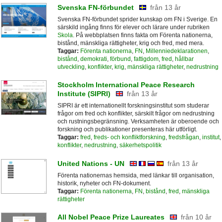
Svenska FN-förbundet
från 13 år
Svenska FN-förbundet sprider kunskap om FN i Sverige. En
särskild ingång finns för elever och lärare under rubriken
Skola
. På webbplatsen finns fakta om Förenta nationerna,
bistånd, mänskliga rättigheter, krig och fred, med mera.
Taggar:
Förenta nationerna
,
FN
,
Millenniedeklarationen
,
bistånd
,
demokrati
,
förbund
,
fattigdom
,
fred
,
hållbar
utveckling
,
konflikter
,
krig
,
mänskliga rättigheter
,
nedrustning
Stockholm International Peace Research
Institute (SIPRI)
från 13 år
SIPRI är ett internationellt forskningsinstitut som studerar
frågor om fred och konflikter, särskilt frågor om nedrustning
och rustningsbegränsning. Verksamheten är oberoende och
forskning och publikationer presenteras här utförligt.
Taggar:
fred
,
freds- och konfliktforskning
,
fredsfrågan
,
institut
,
konflikter
,
nedrustning
,
säkerhetspolitik
United Nations - UN
från 13 år
Förenta nationernas hemsida, med länkar till organisation,
historik, nyheter och FN-dokument.
Taggar:
Förenta nationerna
,
FN
,
bistånd
,
fred
,
mänskliga
rättigheter
All Nobel Peace Prize Laureates
från 10 år