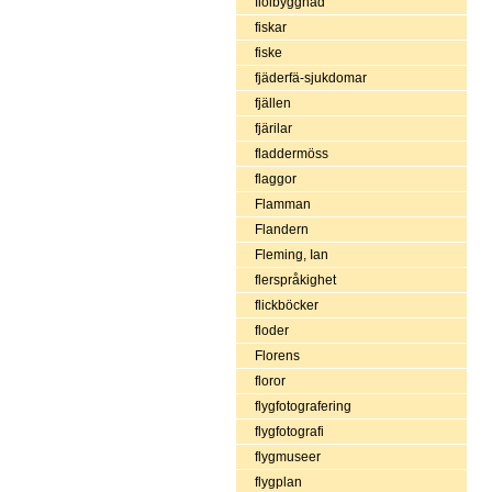
fiolbyggnad
fiskar
fiske
fjäderfä-sjukdomar
fjällen
fjärilar
fladdermöss
flaggor
Flamman
Flandern
Fleming, Ian
flerspråkighet
flickböcker
floder
Florens
floror
flygfotografering
flygfotografi
flygmuseer
flygplan