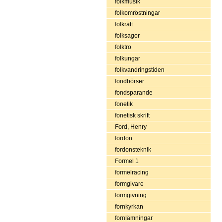
folkmusik
folkomröstningar
folkrätt
folksagor
folktro
folkungar
folkvandringstiden
fondbörser
fondsparande
fonetik
fonetisk skrift
Ford, Henry
fordon
fordonsteknik
Formel 1
formelracing
formgivare
formgivning
fornkyrkan
fornlämningar