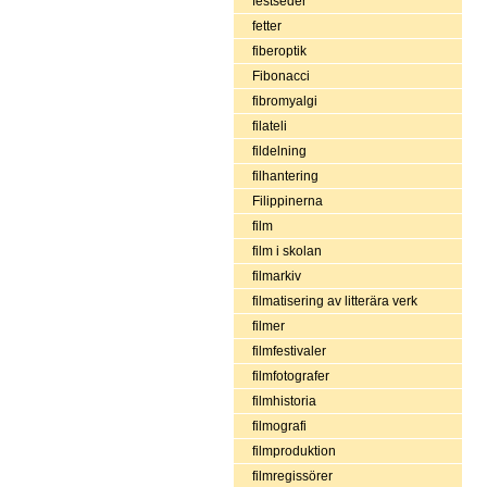
festseder
fetter
fiberoptik
Fibonacci
fibromyalgi
filateli
fildelning
filhantering
Filippinerna
film
film i skolan
filmarkiv
filmatisering av litterära verk
filmer
filmfestivaler
filmfotografer
filmhistoria
filmografi
filmproduktion
filmregissörer