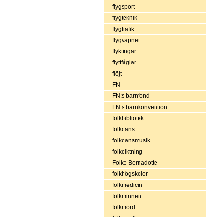
flygsport
flygteknik
flygtrafik
flygvapnet
flyktingar
flyttfåglar
flöjt
FN
FN:s barnfond
FN:s barnkonvention
folkbibliotek
folkdans
folkdansmusik
folkdiktning
Folke Bernadotte
folkhögskolor
folkmedicin
folkminnen
folkmord