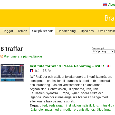
About
Taggar
Teman
Sök på fler sätt
Handledning
Tipsa oss
Om Länkskaf
8 träffar
Sortera på:
Prenumerera på nya länkar
Institute for War & Peace Reporting - IWPR
från 13 år
IWPR stöder och utbildar lokala reportrar i konfliktområden,
som genom professionell journalistik arbetar för demokrati
och förändring. Läs om verksamheten i bland annat
Afghanistan, Centralasien, Filippinerna, Iran, Irak,
Kaukasien, sydöstra Europa, Syrien, södra Afrika och
Uganda. Man bör kunna engelska bra för att hänga med
eller kunna läsa på andra språk.
Taggar:
fred
,
fredsfrågan
,
institut
,
journalistik
,
krig
,
mänskliga
rättigheter
,
massmedia
,
medier
,
organisationer
,
rättegångar