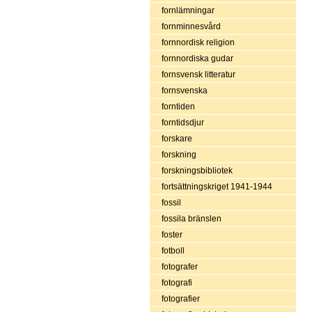
fornlämningar
fornminnesvård
fornnordisk religion
fornnordiska gudar
fornsvensk litteratur
fornsvenska
forntiden
forntidsdjur
forskare
forskning
forskningsbibliotek
fortsättningskriget 1941-1944
fossil
fossila bränslen
foster
fotboll
fotografer
fotografi
fotografier