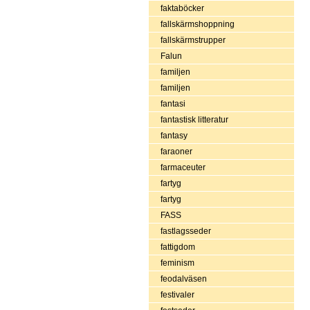
faktaböcker
fallskärmshoppning
fallskärmstrupper
Falun
familjen
familjen
fantasi
fantastisk litteratur
fantasy
faraoner
farmaceuter
fartyg
fartyg
FASS
fastlagsseder
fattigdom
feminism
feodalväsen
festivaler