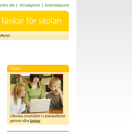
 this site
Vit bakgrund
Svart bakgrund
feriet
Taggar
Utforska innehållet i Länkskafferiet
genom våra
taggar
.