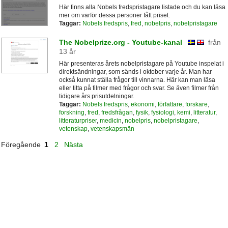
Här finns alla Nobels fredspristagare listade och du kan läsa
mer om varför dessa personer fått priset.
Taggar:
Nobels fredspris
,
fred
,
nobelpris
,
nobelpristagare
The Nobelprize.org - Youtube-kanal
från
13 år
Här presenteras årets nobelpristagare på Youtube inspelat i
direktsändningar, som sänds i oktober varje år. Man har
också kunnat ställa frågor till vinnarna. Här kan man läsa
eller titta på filmer med frågor och svar. Se även filmer från
tidigare års prisutdelningar.
Taggar:
Nobels fredspris
,
ekonomi
,
författare
,
forskare
,
forskning
,
fred
,
fredsfrågan
,
fysik
,
fysiologi
,
kemi
,
litteratur
,
litteraturpriser
,
medicin
,
nobelpris
,
nobelpristagare
,
vetenskap
,
vetenskapsmän
Föregående
1
2
Nästa