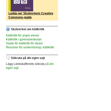
Ladda ner Skolverkets Creative
Commons-guide
.
Skolverket om källkritik
Källkritik för yngre elever
Källkritik i gymnasieskolan
Guide för källkritik för lärare
Resurser för undervisning i källkritik
Sökruta på din egen sajt
Lägg Länkskafferiets sökruta
på din
egen sajt
.