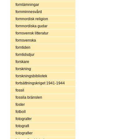
fornlämningar
fornminnesvård
fornnordisk religion
fornnordiska gudar
fornsvensk litteratur
fornsvenska
forntiden
forntidsdjur
forskare
forskning
forskningsbibliotek
fortsättningskriget 1941-1944
fossil
fossila bränslen
foster
fotboll
fotografer
fotografi
fotografier