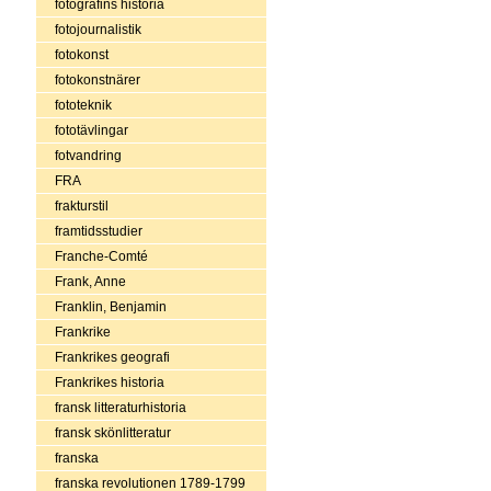
fotografins historia
fotojournalistik
fotokonst
fotokonstnärer
fototeknik
fototävlingar
fotvandring
FRA
frakturstil
framtidsstudier
Franche-Comté
Frank, Anne
Franklin, Benjamin
Frankrike
Frankrikes geografi
Frankrikes historia
fransk litteraturhistoria
fransk skönlitteratur
franska
franska revolutionen 1789-1799