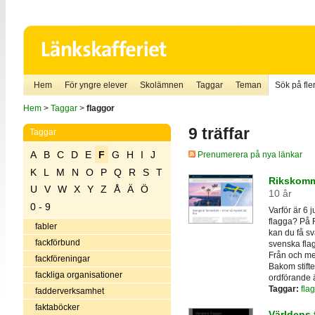
Hem
För yngre elever
Skolämnen
Taggar
Teman
Sök på fler
Hem
>
Taggar
>
flaggor
9 träffar
Taggar
A
B
C
D
E
F
G
H
I
J
Prenumerera på nya länkar
K
L
M
N
O
P
Q
R
S
T
Rikskomm
U
V
W
X
Y
Z
Å
Ä
Ö
10 år
0 - 9
Varför är 6 
flagga? På 
fabler
kan du få sv
fackförbund
svenska flag
Från och me
fackföreningar
Bakom stift
fackliga organisationer
ordförande 
Taggar:
fla
fadderverksamhet
faktaböcker
Världens 