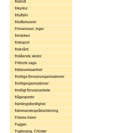
friidrott
frikyrkor
friluftsliv
friluftsmuseer
Frimansson, Inger
frimärken
frisksport
friskvård
fristående skolor
Frithiofs saga
fritidsverksamhet
frivilliga försvarsorganisationer
frivilligorganisationer
frivilligt försvarsarbete
frågesporter
främlingsfientlighet
främmandespråksinlärning
Främre Asien
Fugger
Fuglesang, Christer