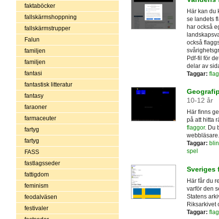
faktaböcker
Här kan du k
fallskärmshoppning
se landets 
har också eg
fallskärmstrupper
landskapsva
Falun
också flaggsp
svårighetsgr
familjen
Pdf-fil för 
familjen
delar av sid
fantasi
Taggar:
fla
fantastisk litteratur
Geografip
fantasy
10-12 år
faraoner
Här finns ge
farmaceuter
på att hitta 
flaggor
. Du 
fartyg
webbläsare
fartyg
Taggar:
bli
spel
FASS
fastlagsseder
Sveriges 
fattigdom
Här får du 
feminism
varför den s
Statens ark
feodalväsen
Riksarkivet 
festivaler
Taggar:
fla