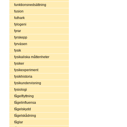
funktionsnedsättning
fusion
futhark
fylogeni
fyrar
fyrskepp
fyrväsen
fysik
fysikaliska måttenheter
fysiker
fysikexperiment
fysikhistoria
fysikundervisning
fysiologi
fågelflyttning
fågelinfluensa
fågelskydd
fågelskådning
fåglar