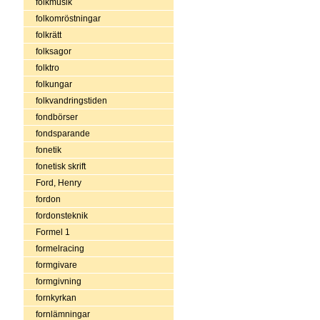
folkmusik
folkomröstningar
folkrätt
folksagor
folktro
folkungar
folkvandringstiden
fondbörser
fondsparande
fonetik
fonetisk skrift
Ford, Henry
fordon
fordonsteknik
Formel 1
formelracing
formgivare
formgivning
fornkyrkan
fornlämningar