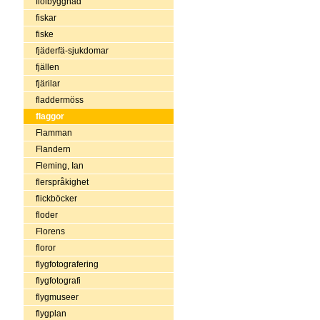
fiolbyggnad
fiskar
fiske
fjäderfä-sjukdomar
fjällen
fjärilar
fladdermöss
flaggor
Flamman
Flandern
Fleming, Ian
flerspråkighet
flickböcker
floder
Florens
floror
flygfotografering
flygfotografi
flygmuseer
flygplan