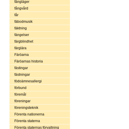
fångläger
fångvård
får
fäbodmusik
fäktning
fängelser
färgblindhet
färglära
Färöarna
Färöarnas historia
fästingar
fästningar
födoämnesallergi
förbund
föremål
föreningar
föreningsteknik
Förenta nationerna
Förenta staterna
Förenta staternas förvaltning