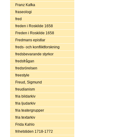
Franz Kafka
fraseologi
fred
freden i Roskilde 1658
Freden i Roskilde 1658
Fredmans epistlar
freds- och konfliktforskning
fredsbevarande styrkor
fredsfrågan
fredsrörelsen
freestyle
Freud, Sigmund
freudianism
fria bildarkiv
fria ljudarkiv
fria teatergrupper
fria textarkiv
Frida Kahlo
frihetstiden 1718-1772