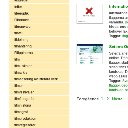
festseder
Internati
fetter
Internatione
fiberoptik
flaggorna a
Fibonacci
varandra.
Bo
fibromyalgi
hissas ensa
behöver läka
filateli
Taggar:
fla
fildelning
Seterra O
filhantering
Filippinerna
Seterra är e
online. Trän
film
flaggor, stä
film i skolan
sidan finns
landskap. Du
filmarkiv
webbläsare
filmatisering av litterära verk
Taggar:
Sve
flaggor
,
geog
filmer
landskap
,
s
filmfestivaler
Föregående
1
2
Nästa
filmfotografer
filmhistoria
filmografi
filmproduktion
filmregissörer