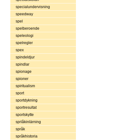
specialundervisning
speedway
spel
spelberoende
speleologi
spelregler
spex
spindeldjur
spindlar
spionage
spioner
spiritualism
sport
sportdykning
sportresultat
sportskytte
sprïåkinlärning
språk
språkhistoria