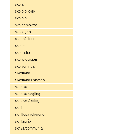
skolan
skolbibliotek
skolbio
skoldemokrati
skollagen
skolmåltider
skolor
skolradio
skoltelevision
skoltidningar
Skottland
Skottlands historia
skridsko
skridskosegling
skridskoåkning
skrift
skriftlösa religioner
skriftspråk
skrivarcommunity