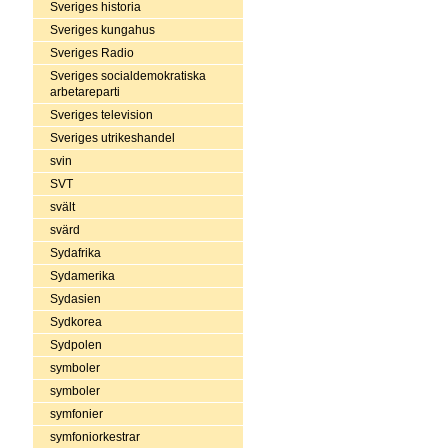
Sveriges historia
Sveriges kungahus
Sveriges Radio
Sveriges socialdemokratiska
arbetareparti
Sveriges television
Sveriges utrikeshandel
svin
SVT
svält
svärd
Sydafrika
Sydamerika
Sydasien
Sydkorea
Sydpolen
symboler
symboler
symfonier
symfoniorkestrar