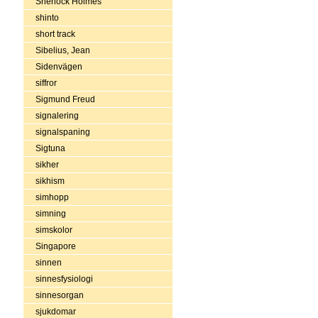
Sherlock Holmes
shinto
short track
Sibelius, Jean
Sidenvägen
siffror
Sigmund Freud
signalering
signalspaning
Sigtuna
sikher
sikhism
simhopp
simning
simskolor
Singapore
sinnen
sinnesfysiologi
sinnesorgan
sjukdomar