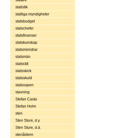
statistik
statliga myndigheter
statsbudget
statschefer
statsfinanser
statskunskap
statsministrar
statsmän
statsrätt
statsskick
statsskuld
statsvapen
stavning
Stefan Casta
Stefan Holm
sten
Sten Sture, d.y.
Sten Sture, d.ä.
stenåldern