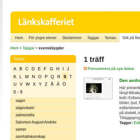
Hem
För yngre elever
Skolämnen
Taggar
Teman
Sök på fler
Hem
>
Taggar
>
svenskbygder
1 träff
Taggar
A
B
C
D
E
F
G
H
I
J
Prenumerera på nya länkar
K
L
M
N
O
P
Q
R
S
T
Den andr
U
V
W
X
Y
Z
Å
Ä
Ö
Här present
0 - 9
långt tillba
bott i Estla
sagor
bilder, ljud,
estlandssven
sagoväsen
på dialekt, 
salmonella
Tilläggspro
Salomon August Andrée
Taggar:
Est
samer
samhällskunskap