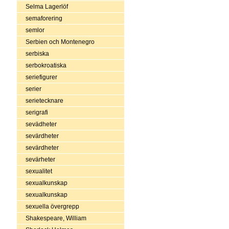
Selma Lagerlöf
semaforering
semlor
Serbien och Montenegro
serbiska
serbokroatiska
seriefigurer
serier
serietecknare
serigrafi
sevädheter
sevärdheter
sevärdheter
sevärheter
sexualitet
sexualkunskap
sexualkunskap
sexuella övergrepp
Shakespeare, William