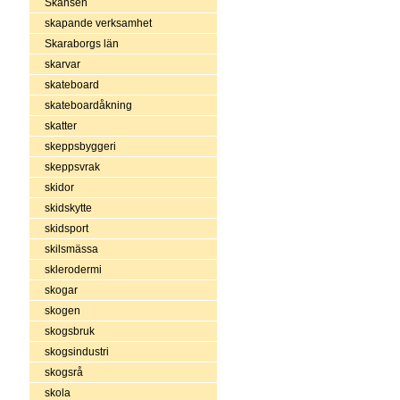
Skansen
skapande verksamhet
Skaraborgs län
skarvar
skateboard
skateboardåkning
skatter
skeppsbyggeri
skeppsvrak
skidor
skidskytte
skidsport
skilsmässa
sklerodermi
skogar
skogen
skogsbruk
skogsindustri
skogsrå
skola