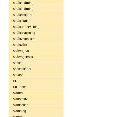
språkinlärning
språkinlärning
språkriktighet
språkstudier
språkundervisning
språkutveckling
språkvetenskap
språkvård
spårvagnar
spårvägstrafik
spöken
spökhistorier
squash
SR
Sri Lanka
staden
stadsarkiv
stamceller
stamning
statare