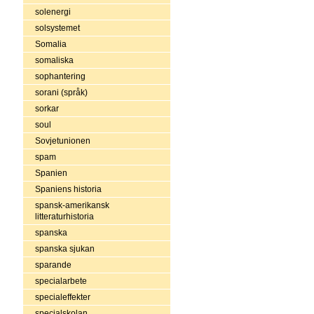
solenergi
solsystemet
Somalia
somaliska
sophantering
sorani (språk)
sorkar
soul
Sovjetunionen
spam
Spanien
Spaniens historia
spansk-amerikansk
litteraturhistoria
spanska
spanska sjukan
sparande
specialarbete
specialeffekter
specialskolan