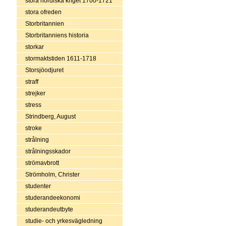
stora nordiska kriget 1700-1721
stora ofreden
Storbritannien
Storbritanniens historia
storkar
stormaktstiden 1611-1718
Storsjöodjuret
straff
strejker
stress
Strindberg, August
stroke
strålning
strålningsskador
strömavbrott
Strömholm, Christer
studenter
studerandeekonomi
studerandeutbyte
studie- och yrkesvägledning