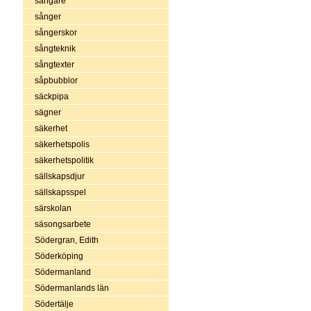
sångare
sånger
sångerskor
sångteknik
sångtexter
såpbubblor
säckpipa
sägner
säkerhet
säkerhetspolis
säkerhetspolitik
sällskapsdjur
sällskapsspel
särskolan
säsongsarbete
Södergran, Edith
Söderköping
Södermanland
Södermanlands län
Södertälje