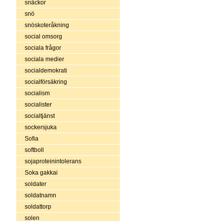
snäckor
snö
snöskoteråkning
social omsorg
sociala frågor
sociala medier
socialdemokrati
socialförsäkring
socialism
socialister
socialtjänst
sockersjuka
Sofia
softboll
sojaproteinintolerans
Soka gakkai
soldater
soldatnamn
soldattorp
solen