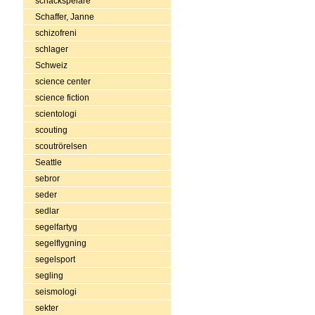
schackspelare
Schaffer, Janne
schizofreni
schlager
Schweiz
science center
science fiction
scientologi
scouting
scoutrörelsen
Seattle
sebror
seder
sedlar
segelfartyg
segelflygning
segelsport
segling
seismologi
sekter