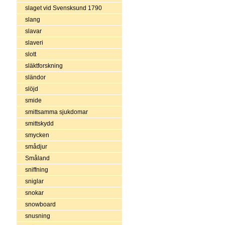
slaget vid Svensksund 1790
slang
slavar
slaveri
slott
släktforskning
sländor
slöjd
smide
smittsamma sjukdomar
smittskydd
smycken
smådjur
Småland
sniffning
sniglar
snokar
snowboard
snusning