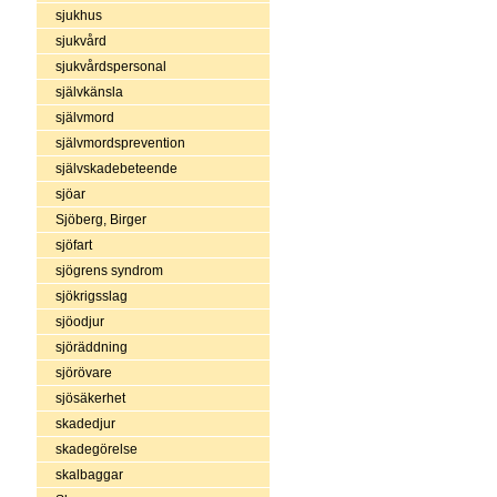
sjukhus
sjukvård
sjukvårdspersonal
självkänsla
självmord
självmordsprevention
självskadebeteende
sjöar
Sjöberg, Birger
sjöfart
sjögrens syndrom
sjökrigsslag
sjöodjur
sjöräddning
sjörövare
sjösäkerhet
skadedjur
skadegörelse
skalbaggar