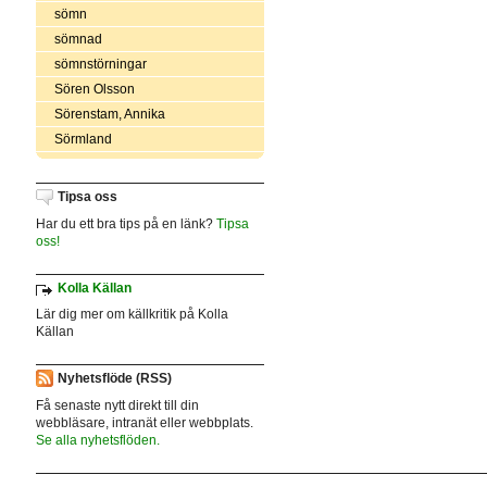
sömn
sömnad
sömnstörningar
Sören Olsson
Sörenstam, Annika
Sörmland
Tipsa oss
Har du ett bra tips på en länk?
Tipsa
oss!
Kolla Källan
Lär dig mer om källkritik på Kolla
Källan
Nyhetsflöde (RSS)
Få senaste nytt direkt till din
webbläsare, intranät eller webbplats.
Se alla nyhetsflöden.