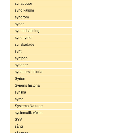
synagogor
syndikalism
syndrom
synen
synnedsättning
synonymer
synskadade
synt
syntpop
syrianer
syrianers historia
Syrien
Syriens historia
syriska
syror
Systema Naturae
systematik-växter
SYV
sång