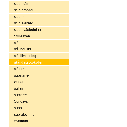
studielån
studiemedel
studier
studieteknik
studievägledning
Stureätten
stål
stålindustri
ståltillverkning
ståndsprotokollen
städer
substantiv
Sudan
sufism
sumerer
Sundsvall
sunniter
supraledning
Svalbard