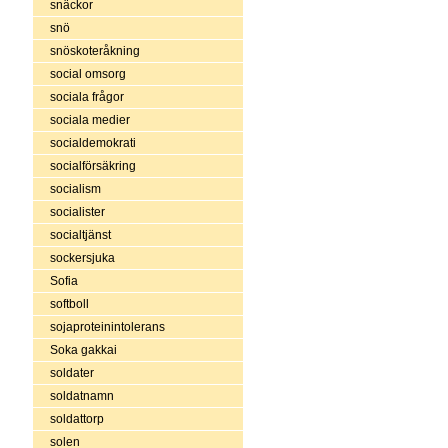
snäckor
snö
snöskoteråkning
social omsorg
sociala frågor
sociala medier
socialdemokrati
socialförsäkring
socialism
socialister
socialtjänst
sockersjuka
Sofia
softboll
sojaproteinintolerans
Soka gakkai
soldater
soldatnamn
soldattorp
solen