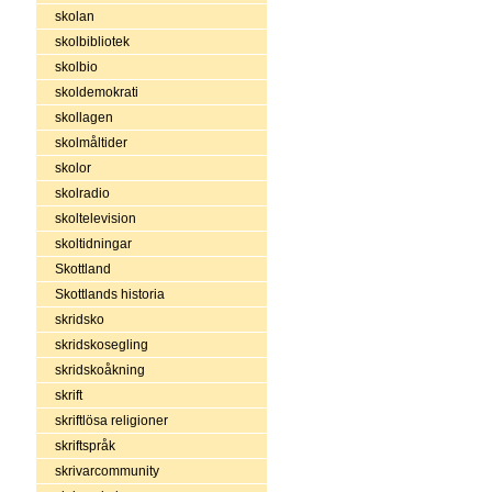
skolan
skolbibliotek
skolbio
skoldemokrati
skollagen
skolmåltider
skolor
skolradio
skoltelevision
skoltidningar
Skottland
Skottlands historia
skridsko
skridskosegling
skridskoåkning
skrift
skriftlösa religioner
skriftspråk
skrivarcommunity