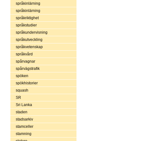
språkinlärning
språkinlärning
språkriktighet
språkstudier
språkundervisning
språkutveckling
språkvetenskap
språkvård
spårvagnar
spårvägstrafik
spöken
spökhistorier
squash
SR
Sri Lanka
staden
stadsarkiv
stamceller
stamning
statare