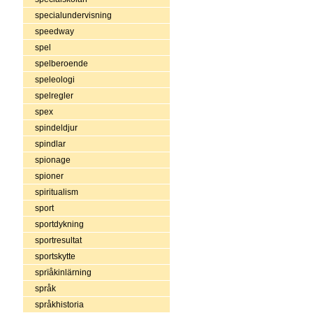
specialundervisning
speedway
spel
spelberoende
speleologi
spelregler
spex
spindeldjur
spindlar
spionage
spioner
spiritualism
sport
sportdykning
sportresultat
sportskytte
sprïåkinlärning
språk
språkhistoria