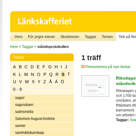
Hem
För yngre elever
Skolämnen
Taggar
Teman
Sök på fler
Hem
>
Taggar
>
ståndsprotokollen
1 träff
Taggar
A
B
C
D
E
F
G
H
I
J
Prenumerera på nya länkar
K
L
M
N
O
P
Q
R
S
T
Riksdagsb
U
V
W
X
Y
Z
Å
Ä
Ö
ståndsri
0 - 9
Riksdagen g
och 1700-tal
sagor
områden, all
sagoväsen
fritänkare t
barnamord. 
salmonella
om arbetet i
Salomon August Andrée
Taggar:
Sve
samer
samhällskunskap