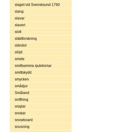
slaget vid Svensksund 1790
slang
slavar
slaveri
slott
släktforskning
sländor
slöjd
smide
smittsamma sjukdomar
smittskydd
smycken
smådjur
Småland
sniffning
sniglar
snokar
snowboard
snusning