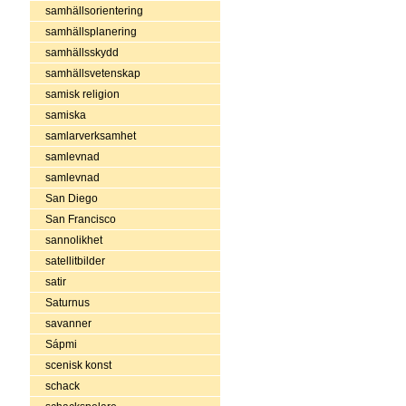
samhällsorientering
samhällsplanering
samhällsskydd
samhällsvetenskap
samisk religion
samiska
samlarverksamhet
samlevnad
samlevnad
San Diego
San Francisco
sannolikhet
satellitbilder
satir
Saturnus
savanner
Sápmi
scenisk konst
schack