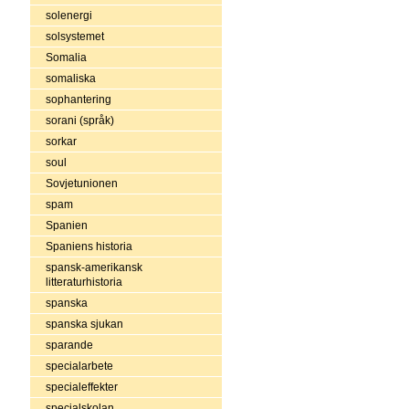
solenergi
solsystemet
Somalia
somaliska
sophantering
sorani (språk)
sorkar
soul
Sovjetunionen
spam
Spanien
Spaniens historia
spansk-amerikansk
litteraturhistoria
spanska
spanska sjukan
sparande
specialarbete
specialeffekter
specialskolan