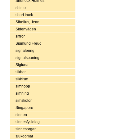
Sherlock Holmes
shinto
short track
Sibelius, Jean
Sidenvägen
siffror
Sigmund Freud
signalering
signalspaning
Sigtuna
sikher
sikhism
simhopp
simning
simskolor
Singapore
sinnen
sinnesfysiologi
sinnesorgan
sjukdomar