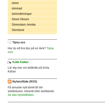
sömn
sömnad
sömnstörningar
Sören Olsson
Sörenstam, Annika
Sörmland
Tipsa oss
Har du ett bra tips på en länk?
Tipsa
oss!
Kolla Källan
Lär dig mer om källkritik på Kolla
Källan
Nyhetsflöde (RSS)
Få senaste nytt direkt till din
webbläsare, intranät eller webbplats.
Se alla nyhetsflöden.