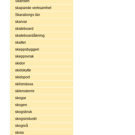
Skansen
skapande verksamhet
Skaraborgs län
skarvar
skateboard
skateboardåkning
skatter
skeppsbyggeri
skeppsvrak
skidor
skidskytte
skidsport
skilsmässa
sklerodermi
skogar
skogen
skogsbruk
skogsindustri
skogsrå
skola