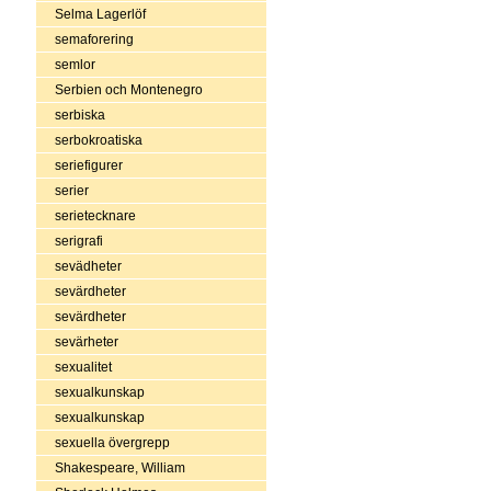
Selma Lagerlöf
semaforering
semlor
Serbien och Montenegro
serbiska
serbokroatiska
seriefigurer
serier
serietecknare
serigrafi
sevädheter
sevärdheter
sevärdheter
sevärheter
sexualitet
sexualkunskap
sexualkunskap
sexuella övergrepp
Shakespeare, William