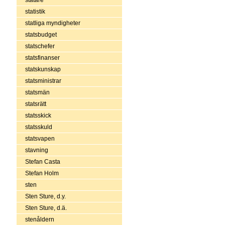
statistik
statliga myndigheter
statsbudget
statschefer
statsfinanser
statskunskap
statsministrar
statsmän
statsrätt
statsskick
statsskuld
statsvapen
stavning
Stefan Casta
Stefan Holm
sten
Sten Sture, d.y.
Sten Sture, d.ä.
stenåldern