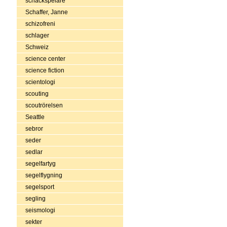
schackspelare
Schaffer, Janne
schizofreni
schlager
Schweiz
science center
science fiction
scientologi
scouting
scoutrörelsen
Seattle
sebror
seder
sedlar
segelfartyg
segelflygning
segelsport
segling
seismologi
sekter