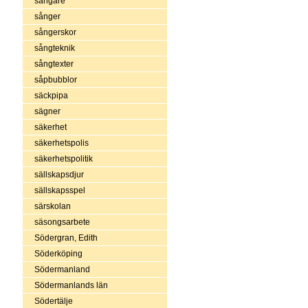
sångare
sånger
sångerskor
sångteknik
sångtexter
såpbubblor
säckpipa
sägner
säkerhet
säkerhetspolis
säkerhetspolitik
sällskapsdjur
sällskapsspel
särskolan
säsongsarbete
Södergran, Edith
Söderköping
Södermanland
Södermanlands län
Södertälje