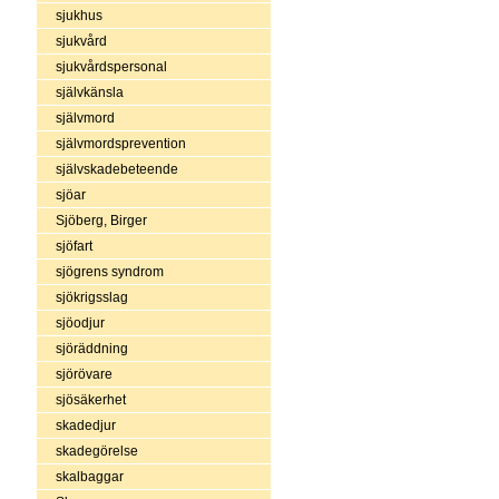
sjukhus
sjukvård
sjukvårdspersonal
självkänsla
självmord
självmordsprevention
självskadebeteende
sjöar
Sjöberg, Birger
sjöfart
sjögrens syndrom
sjökrigsslag
sjöodjur
sjöräddning
sjörövare
sjösäkerhet
skadedjur
skadegörelse
skalbaggar