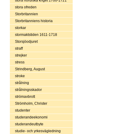
stora nordiska kriget 1700-1721
stora ofreden
Storbritannien
Storbritanniens historia
storkar
stormaktstiden 1611-1718
Storsjöodjuret
straff
strejker
stress
Strindberg, August
stroke
strålning
strålningsskador
strömavbrott
Strömholm, Christer
studenter
studerandeekonomi
studerandeutbyte
studie- och yrkesvägledning