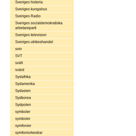
Sveriges historia
Sveriges kungahus
Sveriges Radio
Sveriges socialdemokratiska
arbetareparti
Sveriges television
Sveriges utrikeshandel
svin
SVT
svält
svärd
Sydafrika
Sydamerika
Sydasien
Sydkorea
Sydpolen
symboler
symboler
symfonier
symfoniorkestrar