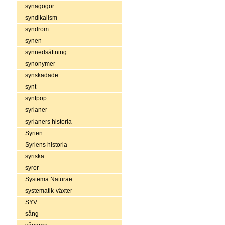
synagogor
syndikalism
syndrom
synen
synnedsättning
synonymer
synskadade
synt
syntpop
syrianer
syrianers historia
Syrien
Syriens historia
syriska
syror
Systema Naturae
systematik-växter
SYV
sång