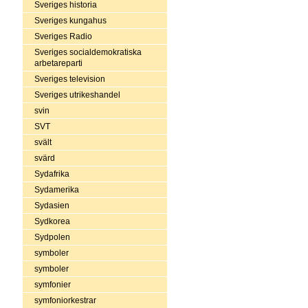
Sveriges historia
Sveriges kungahus
Sveriges Radio
Sveriges socialdemokratiska
arbetareparti
Sveriges television
Sveriges utrikeshandel
svin
SVT
svält
svärd
Sydafrika
Sydamerika
Sydasien
Sydkorea
Sydpolen
symboler
symboler
symfonier
symfoniorkestrar