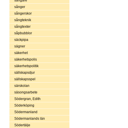
sångare
sånger
sångerskor
sångteknik
sångtexter
såpbubblor
säckpipa
sägner
säkerhet
säkerhetspolis
säkerhetspolitik
sällskapsdjur
sällskapsspel
särskolan
säsongsarbete
Södergran, Edith
Söderköping
Södermanland
Södermanlands län
Södertälje