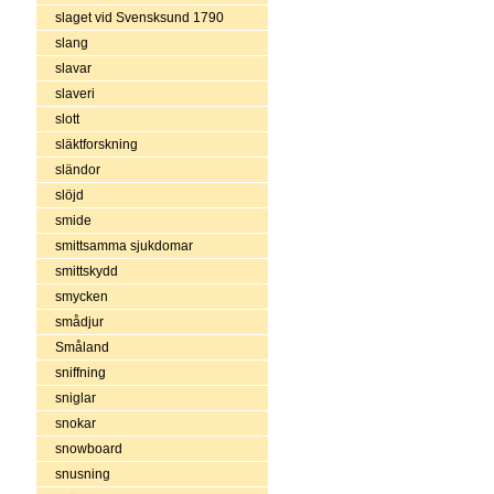
slaget vid Svensksund 1790
slang
slavar
slaveri
slott
släktforskning
sländor
slöjd
smide
smittsamma sjukdomar
smittskydd
smycken
smådjur
Småland
sniffning
sniglar
snokar
snowboard
snusning