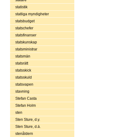
statistik
statliga myndigheter
statsbudget
statschefer
statsfinanser
statskunskap
statsministrar
statsmän
statsrätt
statsskick
statsskuld
statsvapen
stavning
Stefan Casta
Stefan Holm
sten
Sten Sture, d.y.
Sten Sture, d.ä.
stenåldern