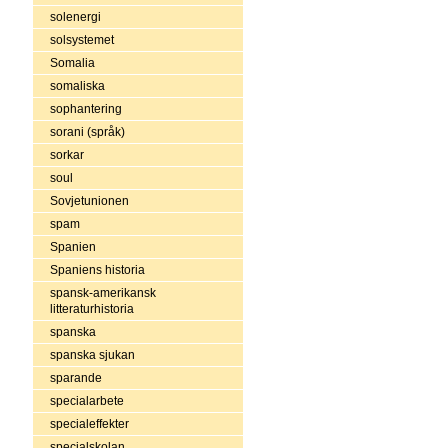
solenergi
solsystemet
Somalia
somaliska
sophantering
sorani (språk)
sorkar
soul
Sovjetunionen
spam
Spanien
Spaniens historia
spansk-amerikansk
litteraturhistoria
spanska
spanska sjukan
sparande
specialarbete
specialeffekter
specialskolan