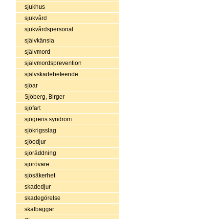
sjukhus
sjukvård
sjukvårdspersonal
självkänsla
självmord
självmordsprevention
självskadebeteende
sjöar
Sjöberg, Birger
sjöfart
sjögrens syndrom
sjökrigsslag
sjöodjur
sjöräddning
sjörövare
sjösäkerhet
skadedjur
skadegörelse
skalbaggar