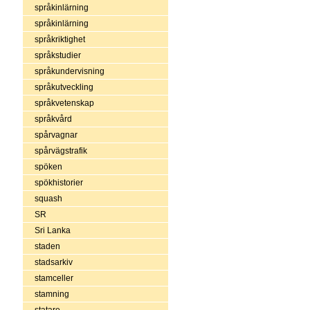
språkinlärning
språkinlärning
språkriktighet
språkstudier
språkundervisning
språkutveckling
språkvetenskap
språkvård
spårvagnar
spårvägstrafik
spöken
spökhistorier
squash
SR
Sri Lanka
staden
stadsarkiv
stamceller
stamning
statare