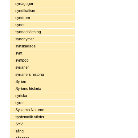
synagogor
syndikalism
syndrom
synen
synnedsättning
synonymer
synskadade
synt
syntpop
syrianer
syrianers historia
Syrien
Syriens historia
syriska
syror
Systema Naturae
systematik-växter
SYV
sång