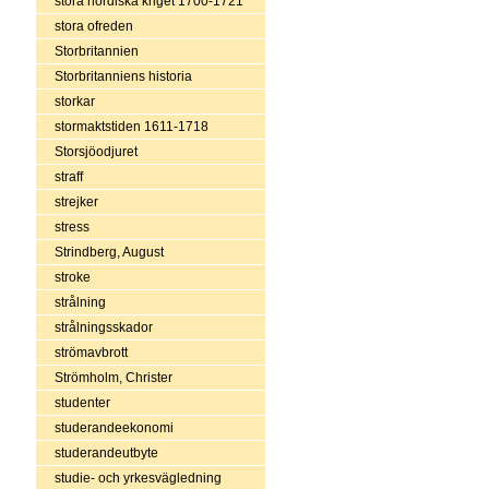
stora nordiska kriget 1700-1721
stora ofreden
Storbritannien
Storbritanniens historia
storkar
stormaktstiden 1611-1718
Storsjöodjuret
straff
strejker
stress
Strindberg, August
stroke
strålning
strålningsskador
strömavbrott
Strömholm, Christer
studenter
studerandeekonomi
studerandeutbyte
studie- och yrkesvägledning