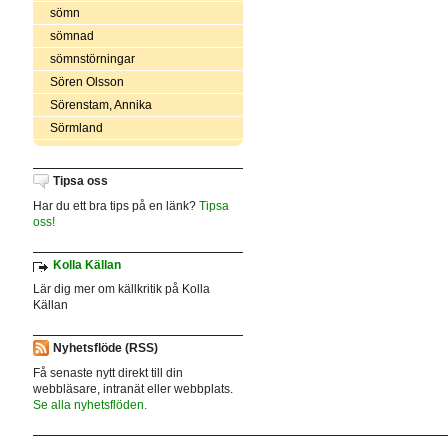
sömn
sömnad
sömnstörningar
Sören Olsson
Sörenstam, Annika
Sörmland
Tipsa oss
Har du ett bra tips på en länk?
Tipsa
oss!
Kolla Källan
Lär dig mer om källkritik på Kolla
Källan
Nyhetsflöde (RSS)
Få senaste nytt direkt till din
webbläsare, intranät eller webbplats.
Se alla nyhetsflöden.