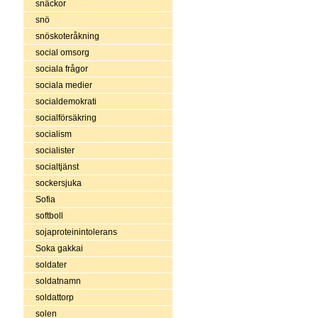
snäckor
snö
snöskoteråkning
social omsorg
sociala frågor
sociala medier
socialdemokrati
socialförsäkring
socialism
socialister
socialtjänst
sockersjuka
Sofia
softboll
sojaproteinintolerans
Soka gakkai
soldater
soldatnamn
soldattorp
solen