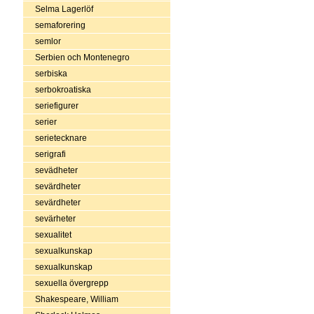
Selma Lagerlöf
semaforering
semlor
Serbien och Montenegro
serbiska
serbokroatiska
seriefigurer
serier
serietecknare
serigrafi
sevädheter
sevärdheter
sevärdheter
sevärheter
sexualitet
sexualkunskap
sexualkunskap
sexuella övergrepp
Shakespeare, William