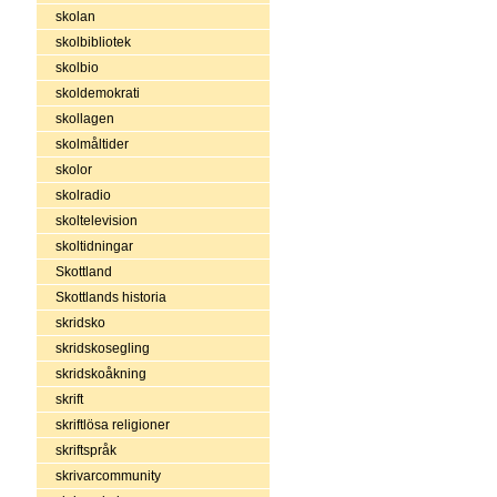
skolan
skolbibliotek
skolbio
skoldemokrati
skollagen
skolmåltider
skolor
skolradio
skoltelevision
skoltidningar
Skottland
Skottlands historia
skridsko
skridskosegling
skridskoåkning
skrift
skriftlösa religioner
skriftspråk
skrivarcommunity