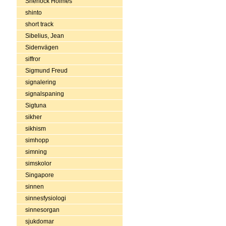
Sherlock Holmes
shinto
short track
Sibelius, Jean
Sidenvägen
siffror
Sigmund Freud
signalering
signalspaning
Sigtuna
sikher
sikhism
simhopp
simning
simskolor
Singapore
sinnen
sinnesfysiologi
sinnesorgan
sjukdomar