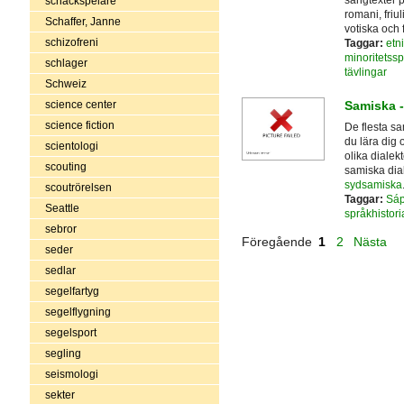
sångtexter 
schackspelare
romani, friu
Schaffer, Janne
votiska och f
schizofreni
Taggar:
etn
minoritetssp
schlager
tävlingar
Schweiz
Samiska 
science center
science fiction
De flesta sa
du lära dig 
scientologi
olika dialekt
scouting
samiska dia
sydsamiska
scoutrörelsen
Taggar:
Sá
Seattle
språkhistori
sebror
Föregående
1
2
Nästa
seder
sedlar
segelfartyg
segelflygning
segelsport
segling
seismologi
sekter