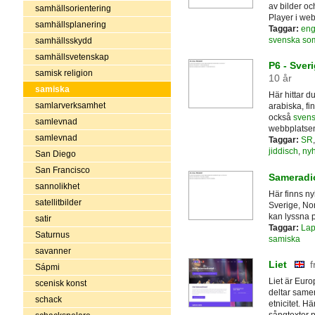
av bilder o
samhällsorientering
Player i we
samhällsplanering
Taggar:
eng
svenska so
samhällsskydd
samhällsvetenskap
P6 - Sver
samisk religion
10 år
samiska
Här hittar d
samlarverksamhet
arabiska, fi
också
svens
samlevnad
webbplatse
samlevnad
Taggar:
SR
jiddisch
,
nyh
San Diego
San Francisco
Sameradi
sannolikhet
Här finns ny
satellitbilder
Sverige, No
kan lyssna p
satir
Taggar:
Lap
Saturnus
samiska
savanner
Liet
f
Sápmi
Liet är Euro
scenisk konst
deltar samer
schack
etnicitet. H