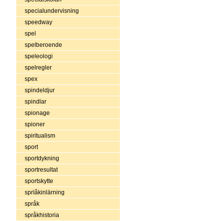
specialundervisning
speedway
spel
spelberoende
speleologi
spelregler
spex
spindeldjur
spindlar
spionage
spioner
spiritualism
sport
sportdykning
sportresultat
sportskytte
sprïåkinlärning
språk
språkhistoria