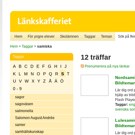
Hem
För yngre elever
Skolämnen
Taggar
Teman
Sök på fler
Hem
>
Taggar
>
samiska
12 träffar
Taggar
A
B
C
D
E
F
G
H
I
J
Prenumerera på nya länkar
K
L
M
N
O
P
Q
R
S
T
Nordsamis
U
V
W
X
Y
Z
Å
Ä
Ö
Bildtema
0 - 9
Lär dig ord
hjälp av bil
sagor
Flash Playe
sagoväsen
Taggar:
eng
svenska so
salmonella
Salomon August Andrée
Lulesamis
samer
Bildtema
samhällskunskap
Lär dig ord