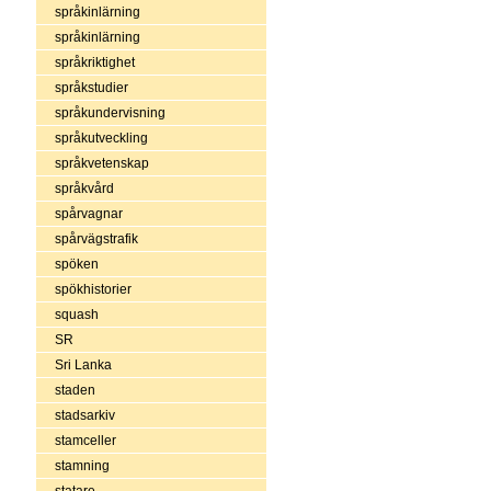
språkinlärning
språkinlärning
språkriktighet
språkstudier
språkundervisning
språkutveckling
språkvetenskap
språkvård
spårvagnar
spårvägstrafik
spöken
spökhistorier
squash
SR
Sri Lanka
staden
stadsarkiv
stamceller
stamning
statare