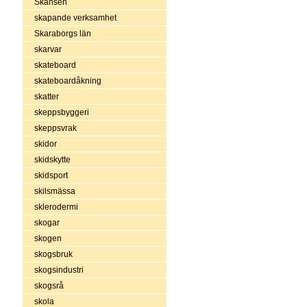
Skansen
skapande verksamhet
Skaraborgs län
skarvar
skateboard
skateboardåkning
skatter
skeppsbyggeri
skeppsvrak
skidor
skidskytte
skidsport
skilsmässa
sklerodermi
skogar
skogen
skogsbruk
skogsindustri
skogsrå
skola