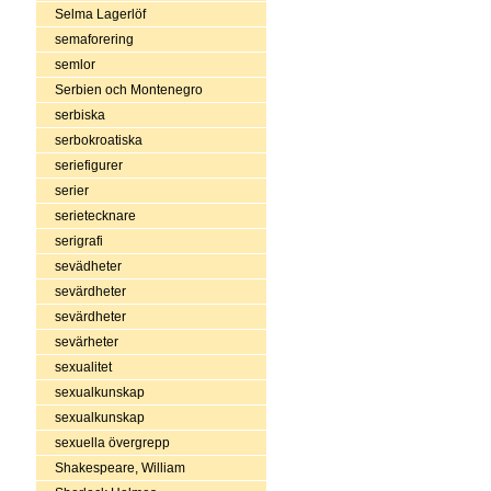
Selma Lagerlöf
semaforering
semlor
Serbien och Montenegro
serbiska
serbokroatiska
seriefigurer
serier
serietecknare
serigrafi
sevädheter
sevärdheter
sevärdheter
sevärheter
sexualitet
sexualkunskap
sexualkunskap
sexuella övergrepp
Shakespeare, William