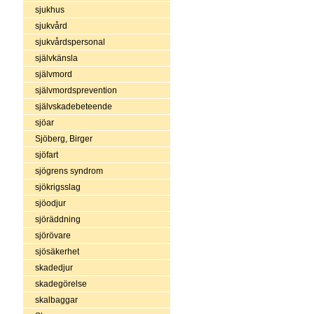
sjukhus
sjukvård
sjukvårdspersonal
självkänsla
självmord
självmordsprevention
självskadebeteende
sjöar
Sjöberg, Birger
sjöfart
sjögrens syndrom
sjökrigsslag
sjöodjur
sjöräddning
sjörövare
sjösäkerhet
skadedjur
skadegörelse
skalbaggar