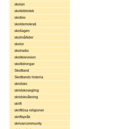
skolan
skolbibliotek
skolbio
skoldemokrati
skollagen
skolmåltider
skolor
skolradio
skoltelevision
skoltidningar
Skottland
Skottlands historia
skridsko
skridskosegling
skridskoåkning
skrift
skriftlösa religioner
skriftspråk
skrivarcommunity