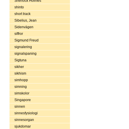
Sherlock Holmes
shinto
short track
Sibelius, Jean
Sidenvägen
siffror
Sigmund Freud
signalering
signalspaning
Sigtuna
sikher
sikhism
simhopp
simning
simskolor
Singapore
sinnen
sinnesfysiologi
sinnesorgan
sjukdomar