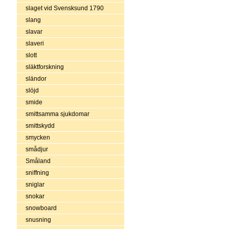
slaget vid Svensksund 1790
slang
slavar
slaveri
slott
släktforskning
sländor
slöjd
smide
smittsamma sjukdomar
smittskydd
smycken
smådjur
Småland
sniffning
sniglar
snokar
snowboard
snusning