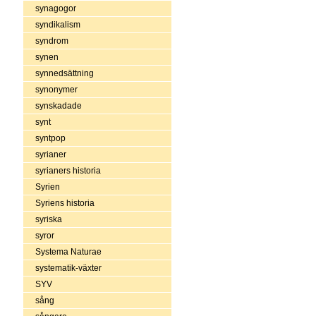
synagogor
syndikalism
syndrom
synen
synnedsättning
synonymer
synskadade
synt
syntpop
syrianer
syrianers historia
Syrien
Syriens historia
syriska
syror
Systema Naturae
systematik-växter
SYV
sång