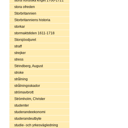
stora nordiska kriget 1700-1721
stora ofreden
Storbritannien
Storbritanniens historia
storkar
stormaktstiden 1611-1718
Storsjöodjuret
straff
strejker
stress
Strindberg, August
stroke
strålning
strålningsskador
strömavbrott
Strömholm, Christer
studenter
studerandeekonomi
studerandeutbyte
studie- och yrkesvägledning