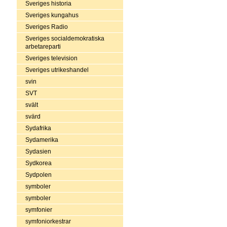
Sveriges historia
Sveriges kungahus
Sveriges Radio
Sveriges socialdemokratiska
arbetareparti
Sveriges television
Sveriges utrikeshandel
svin
SVT
svält
svärd
Sydafrika
Sydamerika
Sydasien
Sydkorea
Sydpolen
symboler
symboler
symfonier
symfoniorkestrar