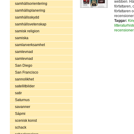
webben. Här
samhällsorientering
författaren,
samhällsplanering
författaren 
recensioner 
samhällsskydd
Taggar:
Kin
samhällsvetenskap
litteraturhist
recensioner
samisk religion
samiska
samlarverksamhet
samlevnad
samlevnad
San Diego
San Francisco
sannolikhet
satellitbilder
satir
Saturnus
savanner
Sápmi
scenisk konst
schack