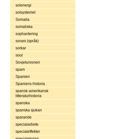
solenergi
solsystemet
Somalia
somaliska
sophantering
sorani (språk)
sorkar
soul
Sovjetunionen
spam
Spanien
Spaniens historia
spansk-amerikansk
litteraturhistoria
spanska
spanska sjukan
sparande
specialarbete
specialeffekter
specialskolan