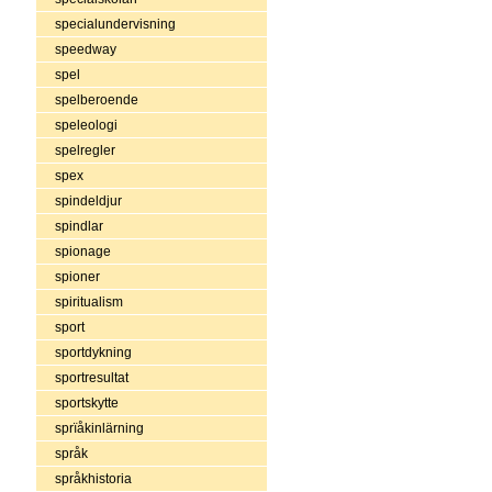
specialundervisning
speedway
spel
spelberoende
speleologi
spelregler
spex
spindeldjur
spindlar
spionage
spioner
spiritualism
sport
sportdykning
sportresultat
sportskytte
sprïåkinlärning
språk
språkhistoria