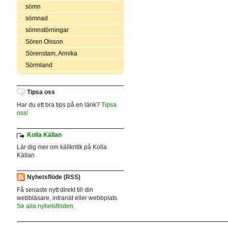
sömn
sömnad
sömnstörningar
Sören Olsson
Sörenstam, Annika
Sörmland
Tipsa oss
Har du ett bra tips på en länk?
Tipsa
oss!
Kolla Källan
Lär dig mer om källkritik på Kolla
Källan
Nyhetsflöde (RSS)
Få senaste nytt direkt till din
webbläsare, intranät eller webbplats.
Se alla nyhetsflöden.