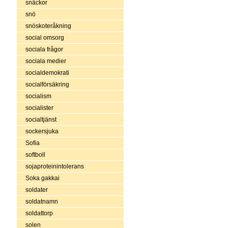
snäckor
snö
snöskoteråkning
social omsorg
sociala frågor
sociala medier
socialdemokrati
socialförsäkring
socialism
socialister
socialtjänst
sockersjuka
Sofia
softboll
sojaproteinintolerans
Soka gakkai
soldater
soldatnamn
soldattorp
solen