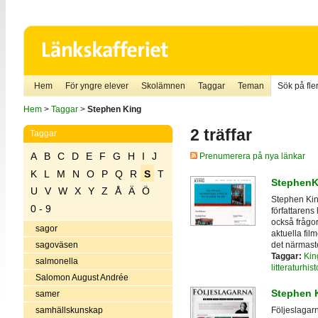
Hem
För yngre elever
Skolämnen
Taggar
Teman
Sök på fler
Hem
>
Taggar
>
Stephen King
2 träffar
Taggar
A
B
C
D
E
F
G
H
I
J
Prenumerera på nya länkar
K
L
M
N
O
P
Q
R
S
T
StephenK
U
V
W
X
Y
Z
Å
Ä
Ö
Stephen King
0 - 9
författarens
också frågor
sagor
aktuella fi
det närmast
sagoväsen
Taggar:
Kin
salmonella
litteraturhist
Salomon August Andrée
Stephen K
samer
samhällskunskap
Följeslagar