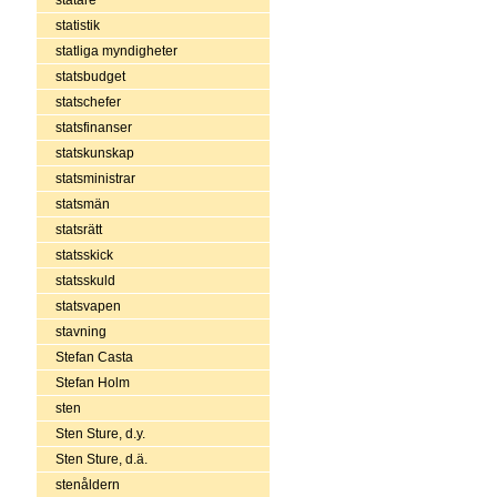
statistik
statliga myndigheter
statsbudget
statschefer
statsfinanser
statskunskap
statsministrar
statsmän
statsrätt
statsskick
statsskuld
statsvapen
stavning
Stefan Casta
Stefan Holm
sten
Sten Sture, d.y.
Sten Sture, d.ä.
stenåldern