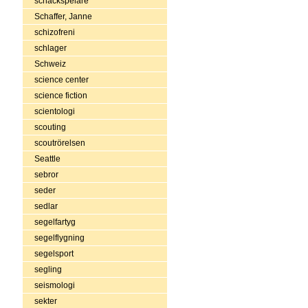
schackspelare
Schaffer, Janne
schizofreni
schlager
Schweiz
science center
science fiction
scientologi
scouting
scoutrörelsen
Seattle
sebror
seder
sedlar
segelfartyg
segelflygning
segelsport
segling
seismologi
sekter