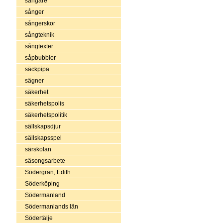
sångare
sånger
sångerskor
sångteknik
sångtexter
såpbubblor
säckpipa
sägner
säkerhet
säkerhetspolis
säkerhetspolitik
sällskapsdjur
sällskapsspel
särskolan
säsongsarbete
Södergran, Edith
Söderköping
Södermanland
Södermanlands län
Södertälje