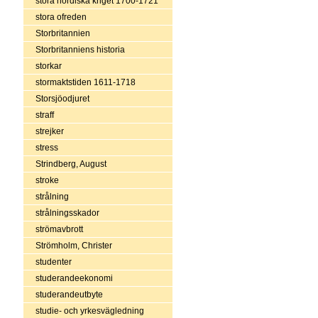
stora nordiska kriget 1700-1721
stora ofreden
Storbritannien
Storbritanniens historia
storkar
stormaktstiden 1611-1718
Storsjöodjuret
straff
strejker
stress
Strindberg, August
stroke
strålning
strålningsskador
strömavbrott
Strömholm, Christer
studenter
studerandeekonomi
studerandeutbyte
studie- och yrkesvägledning