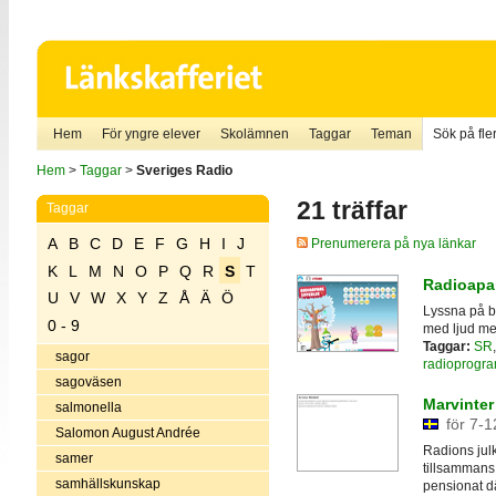
Hem
För yngre elever
Skolämnen
Taggar
Teman
Sök på fler
Hem
>
Taggar
>
Sveriges Radio
21 träffar
Taggar
A
B
C
D
E
F
G
H
I
J
Prenumerera på nya länkar
K
L
M
N
O
P
Q
R
S
T
Radioapa
U
V
W
X
Y
Z
Å
Ä
Ö
Lyssna på b
0 - 9
med ljud m
Taggar:
SR
sagor
radioprogr
sagoväsen
Marvinter
salmonella
för 7-1
Salomon August Andrée
Radions jul
samer
tillsammans 
samhällskunskap
pensionat d