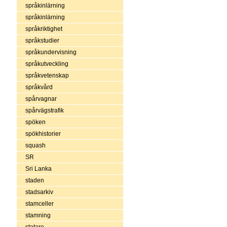
språkinlärning
språkinlärning
språkriktighet
språkstudier
språkundervisning
språkutveckling
språkvetenskap
språkvård
spårvagnar
spårvägstrafik
spöken
spökhistorier
squash
SR
Sri Lanka
staden
stadsarkiv
stamceller
stamning
statare