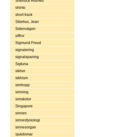
Sherlock Holmes
shinto
short track
Sibelius, Jean
Sidenvägen
siffror
Sigmund Freud
signalering
signalspaning
Sigtuna
sikher
sikhism
simhopp
simning
simskolor
Singapore
sinnen
sinnesfysiologi
sinnesorgan
sjukdomar