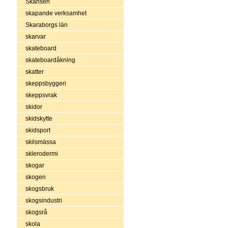
Skansen
skapande verksamhet
Skaraborgs län
skarvar
skateboard
skateboardåkning
skatter
skeppsbyggeri
skeppsvrak
skidor
skidskytte
skidsport
skilsmässa
sklerodermi
skogar
skogen
skogsbruk
skogsindustri
skogsrå
skola