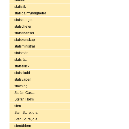
statistik
statliga myndigheter
statsbudget
statschefer
statsfinanser
statskunskap
statsministrar
statsmän
statsrätt
statsskick
statsskuld
statsvapen
stavning
Stefan Casta
Stefan Holm
sten
Sten Sture, d.y.
Sten Sture, d.ä.
stenåldern