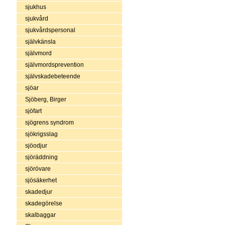
sjukhus
sjukvård
sjukvårdspersonal
självkänsla
självmord
självmordsprevention
självskadebeteende
sjöar
Sjöberg, Birger
sjöfart
sjögrens syndrom
sjökrigsslag
sjöodjur
sjöräddning
sjörövare
sjösäkerhet
skadedjur
skadegörelse
skalbaggar