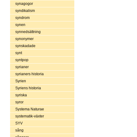
synagogor
syndikalism
syndrom
synen
synnedsättning
synonymer
synskadade
synt
syntpop
syrianer
syrianers historia
Syrien
Syriens historia
syriska
syror
Systema Naturae
systematik-växter
SYV
sång