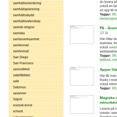
du lyssna på
samhällsorientering
också en län
samhällsplanering
en app till 
Taggar:
SR
samhällsskydd
barnprogra
samhällsvetenskap
samisk religion
P6 - Sver
10 år
samiska
Här hittar d
samlarverksamhet
arabiska, fi
samlevnad
också
svens
samlevnad
webbplatse
Taggar:
SR
San Diego
jiddisch
,
nyh
San Francisco
Appar frå
sannolikhet
satellitbilder
Här får man 
Radio i mobi
satir
också infor
Saturnus
Taggar:
SR
savanner
Magiska s
Sápmi
minoritet
scenisk konst
Lyssna på ra
schack
romani, sami