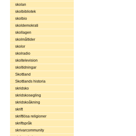
skolan
skolbibliotek
skolbio
skoldemokrati
skollagen
skolmåltider
skolor
skolradio
skoltelevision
skoltidningar
Skottland
Skottlands historia
skridsko
skridskosegling
skridskoåkning
skrift
skriftlösa religioner
skriftspråk
skrivarcommunity