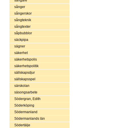
sångare
sånger
sångerskor
sångteknik
sångtexter
såpbubblor
säckpipa
sägner
säkerhet
säkerhetspolis
säkerhetspolitik
sällskapsdjur
sällskapsspel
särskolan
säsongsarbete
Södergran, Edith
Söderköping
Södermanland
Södermanlands län
Södertälje