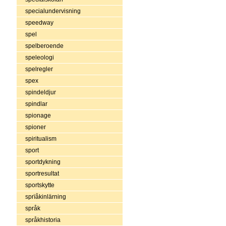
specialundervisning
speedway
spel
spelberoende
speleologi
spelregler
spex
spindeldjur
spindlar
spionage
spioner
spiritualism
sport
sportdykning
sportresultat
sportskytte
sprïåkinlärning
språk
språkhistoria