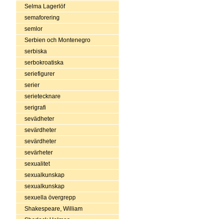
Selma Lagerlöf
semaforering
semlor
Serbien och Montenegro
serbiska
serbokroatiska
seriefigurer
serier
serietecknare
serigrafi
sevädheter
sevärdheter
sevärdheter
sevärheter
sexualitet
sexualkunskap
sexualkunskap
sexuella övergrepp
Shakespeare, William