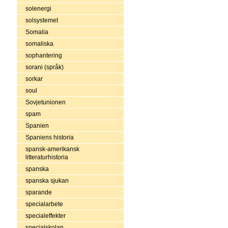
solenergi
solsystemet
Somalia
somaliska
sophantering
sorani (språk)
sorkar
soul
Sovjetunionen
spam
Spanien
Spaniens historia
spansk-amerikansk
litteraturhistoria
spanska
spanska sjukan
sparande
specialarbete
specialeffekter
specialskolan