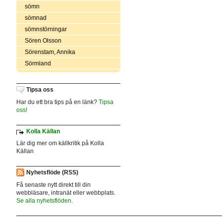
sömn
sömnad
sömnstörningar
Sören Olsson
Sörenstam, Annika
Sörmland
Tipsa oss
Har du ett bra tips på en länk?
Tipsa
oss!
Kolla Källan
Lär dig mer om källkritik på Kolla
Källan
Nyhetsflöde (RSS)
Få senaste nytt direkt till din
webbläsare, intranät eller webbplats.
Se alla nyhetsflöden.