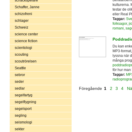
Berättelsern
schackspelare
kulturerna.
Schaffer, Janne
testar de o
schizofreni
eller Real P
Taggar:
Sve
schlager
folksagor
,
ji
Schweiz
romani
,
sag
science center
Poddradio
science fiction
Du kan enke
scientologi
MP3-format, 
scouting
lyssna när d
många progr
scoutrörelsen
poddradiop
Seattle
för hur man
Taggar:
MP
sebror
radioprogr
seder
Föregående
1
2
3
4
Nä
sedlar
segelfartyg
segelflygning
segelsport
segling
seismologi
sekter