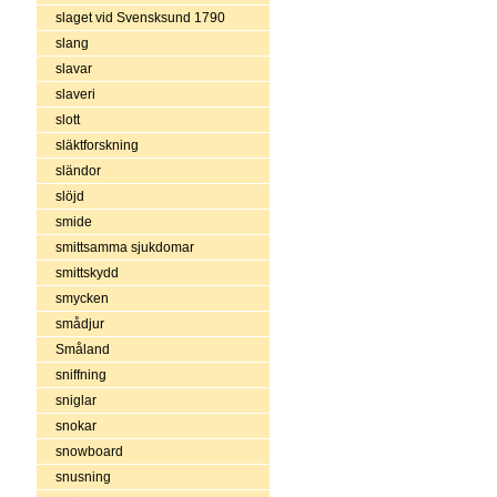
slaget vid Svensksund 1790
slang
slavar
slaveri
slott
släktforskning
sländor
slöjd
smide
smittsamma sjukdomar
smittskydd
smycken
smådjur
Småland
sniffning
sniglar
snokar
snowboard
snusning