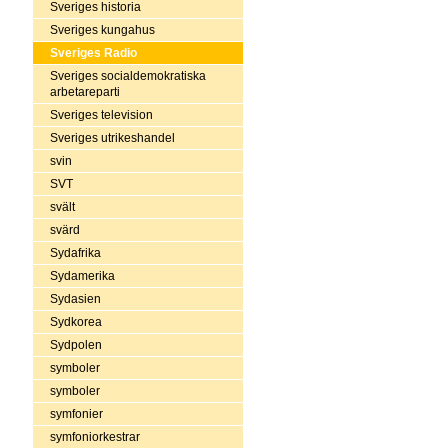
Sveriges historia
Sveriges kungahus
Sveriges Radio
Sveriges socialdemokratiska
arbetareparti
Sveriges television
Sveriges utrikeshandel
svin
SVT
svält
svärd
Sydafrika
Sydamerika
Sydasien
Sydkorea
Sydpolen
symboler
symboler
symfonier
symfoniorkestrar