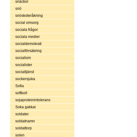
snäckor
snö
snöskoteråkning
social omsorg
sociala frågor
sociala medier
socialdemokrati
socialförsäkring
socialism
socialister
socialtjänst
sockersjuka
Sofia
softboll
sojaproteinintolerans
Soka gakkai
soldater
soldatnamn
soldattorp
solen