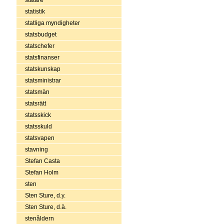
statistik
statliga myndigheter
statsbudget
statschefer
statsfinanser
statskunskap
statsministrar
statsmän
statsrätt
statsskick
statsskuld
statsvapen
stavning
Stefan Casta
Stefan Holm
sten
Sten Sture, d.y.
Sten Sture, d.ä.
stenåldern