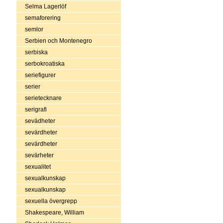
Selma Lagerlöf
semaforering
semlor
Serbien och Montenegro
serbiska
serbokroatiska
seriefigurer
serier
serietecknare
serigrafi
sevädheter
sevärdheter
sevärdheter
sevärheter
sexualitet
sexualkunskap
sexualkunskap
sexuella övergrepp
Shakespeare, William