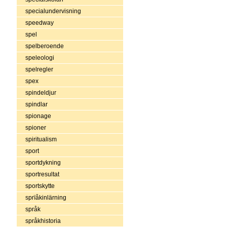
specialundervisning
speedway
spel
spelberoende
speleologi
spelregler
spex
spindeldjur
spindlar
spionage
spioner
spiritualism
sport
sportdykning
sportresultat
sportskytte
sprïåkinlärning
språk
språkhistoria