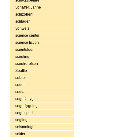
schackspelare
Schaffer, Janne
schizofreni
schlager
Schweiz
science center
science fiction
scientologi
scouting
scoutrörelsen
Seattle
sebror
seder
sedlar
segelfartyg
segelflygning
segelsport
segling
seismologi
sekter