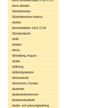
stora nordiska kriget 1700-1721
stora ofreden
Storbritannien
Storbritanniens historia
storkar
stormaktstiden 1611-1718
Storsjöodjuret
straff
strejker
stress
Strindberg, August
stroke
strålning
strålningsskador
strömavbrott
Strömholm, Christer
studenter
studerandeekonomi
studerandeutbyte
studie- och yrkesvägledning