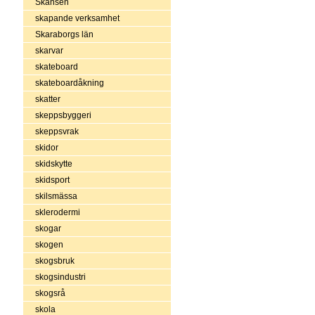
Skansen
skapande verksamhet
Skaraborgs län
skarvar
skateboard
skateboardåkning
skatter
skeppsbyggeri
skeppsvrak
skidor
skidskytte
skidsport
skilsmässa
sklerodermi
skogar
skogen
skogsbruk
skogsindustri
skogsrå
skola