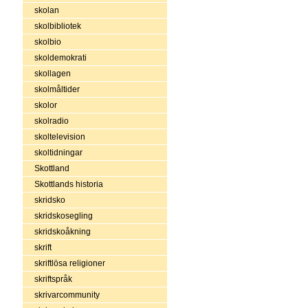
skolan
skolbibliotek
skolbio
skoldemokrati
skollagen
skolmåltider
skolor
skolradio
skoltelevision
skoltidningar
Skottland
Skottlands historia
skridsko
skridskosegling
skridskoåkning
skrift
skriftlösa religioner
skriftspråk
skrivarcommunity