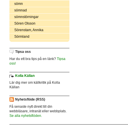
sömn
sömnad
sömnstörningar
Sören Olsson
Sörenstam, Annika
Sörmland
Tipsa oss
Har du ett bra tips på en länk?
Tipsa
oss!
Kolla Källan
Lär dig mer om källkritik på Kolla
Källan
Nyhetsflöde (RSS)
Få senaste nytt direkt till din
webbläsare, intranät eller webbplats.
Se alla nyhetsflöden.