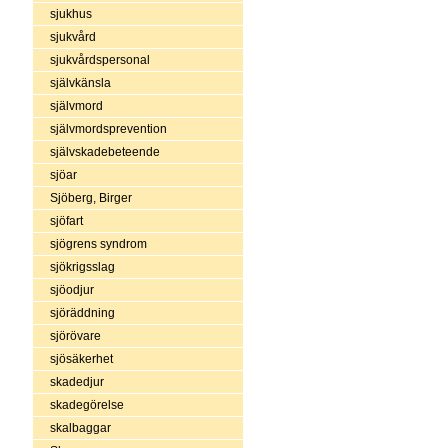
sjukhus
sjukvård
sjukvårdspersonal
självkänsla
självmord
självmordsprevention
självskadebeteende
sjöar
Sjöberg, Birger
sjöfart
sjögrens syndrom
sjökrigsslag
sjöodjur
sjöräddning
sjörövare
sjösäkerhet
skadedjur
skadegörelse
skalbaggar