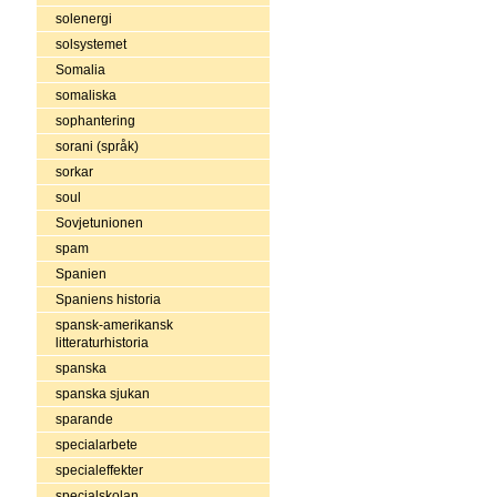
solenergi
solsystemet
Somalia
somaliska
sophantering
sorani (språk)
sorkar
soul
Sovjetunionen
spam
Spanien
Spaniens historia
spansk-amerikansk
litteraturhistoria
spanska
spanska sjukan
sparande
specialarbete
specialeffekter
specialskolan