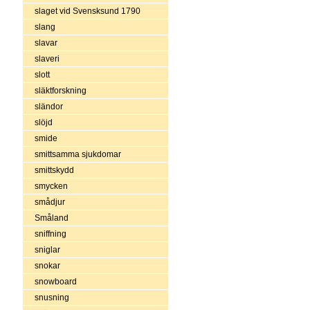
slaget vid Svensksund 1790
slang
slavar
slaveri
slott
släktforskning
sländor
slöjd
smide
smittsamma sjukdomar
smittskydd
smycken
smådjur
Småland
sniffning
sniglar
snokar
snowboard
snusning