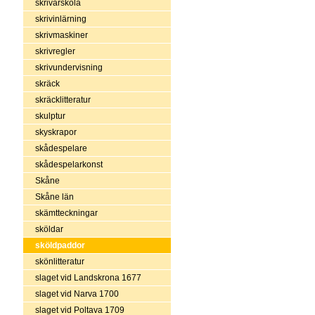
skrivarskola
skrivinlärning
skrivmaskiner
skrivregler
skrivundervisning
skräck
skräcklitteratur
skulptur
skyskrapor
skådespelare
skådespelarkonst
Skåne
Skåne län
skämtteckningar
sköldar
sköldpaddor
skönlitteratur
slaget vid Landskrona 1677
slaget vid Narva 1700
slaget vid Poltava 1709