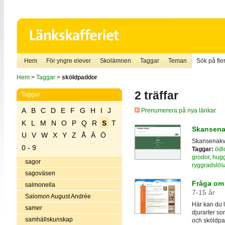
Hem
För yngre elever
Skolämnen
Taggar
Teman
Sök på fler
Hem
>
Taggar
>
sköldpaddor
2 träffar
Taggar
A
B
C
D
E
F
G
H
I
J
Prenumerera på nya länkar
K
L
M
N
O
P
Q
R
S
T
Skansena
U
V
W
X
Y
Z
Å
Ä
Ö
Skansenakvar
0 - 9
Taggar:
ödl
grodor
,
hug
sagor
ryggradslösa
sagoväsen
Fråga om 
salmonella
7-15 år
Salomon August Andrée
Här kan du l
samer
djurarter so
samhällskunskap
och sköldpa