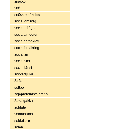
snäckor
snö
snöskoteråkning
social omsorg
sociala frågor
sociala medier
socialdemokrati
socialförsäkring
socialism
socialister
socialtjänst
sockersjuka
Sofia
softboll
sojaproteinintolerans
Soka gakkai
soldater
soldatnamn
soldattorp
solen