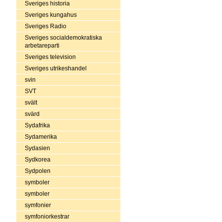
Sveriges historia
Sveriges kungahus
Sveriges Radio
Sveriges socialdemokratiska
arbetareparti
Sveriges television
Sveriges utrikeshandel
svin
SVT
svält
svärd
Sydafrika
Sydamerika
Sydasien
Sydkorea
Sydpolen
symboler
symboler
symfonier
symfoniorkestrar