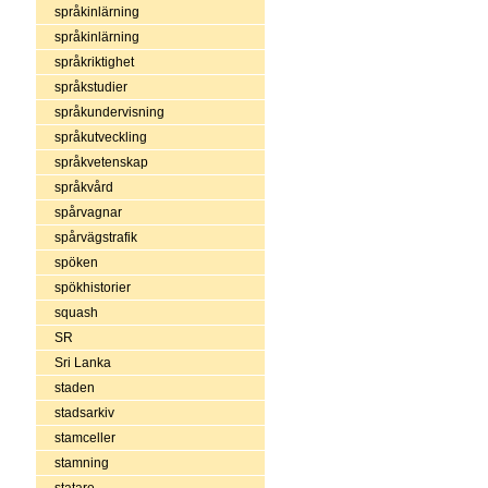
språkinlärning
språkinlärning
språkriktighet
språkstudier
språkundervisning
språkutveckling
språkvetenskap
språkvård
spårvagnar
spårvägstrafik
spöken
spökhistorier
squash
SR
Sri Lanka
staden
stadsarkiv
stamceller
stamning
statare