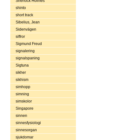
Sherlock Holmes
shinto
short track
Sibelius, Jean
Sidenvägen
siffror
Sigmund Freud
signalering
signalspaning
Sigtuna
sikher
sikhism
simhopp
simning
simskolor
Singapore
sinnen
sinnesfysiologi
sinnesorgan
sjukdomar