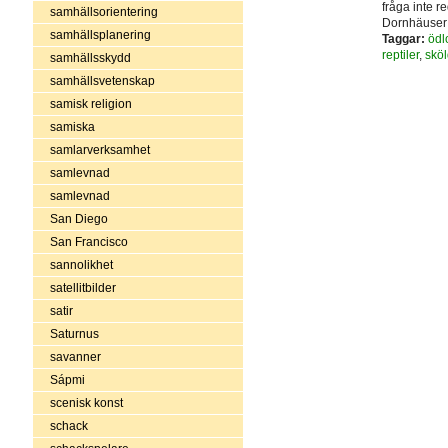
fråga inte 
samhällsorientering
Dornhäuser 
samhällsplanering
Taggar:
ödl
reptiler
,
skö
samhällsskydd
samhällsvetenskap
samisk religion
samiska
samlarverksamhet
samlevnad
samlevnad
San Diego
San Francisco
sannolikhet
satellitbilder
satir
Saturnus
savanner
Sápmi
scenisk konst
schack