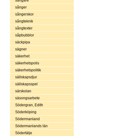
sångare
sånger
sångerskor
sångteknik
sångtexter
såpbubblor
säckpipa
sägner
säkerhet
säkerhetspolis
säkerhetspolitik
sällskapsdjur
sällskapsspel
särskolan
säsongsarbete
Södergran, Edith
Söderköping
Södermanland
Södermanlands län
Södertälje