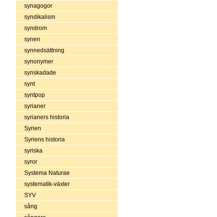
synagogor
syndikalism
syndrom
synen
synnedsättning
synonymer
synskadade
synt
syntpop
syrianer
syrianers historia
Syrien
Syriens historia
syriska
syror
Systema Naturae
systematik-växter
SYV
sång