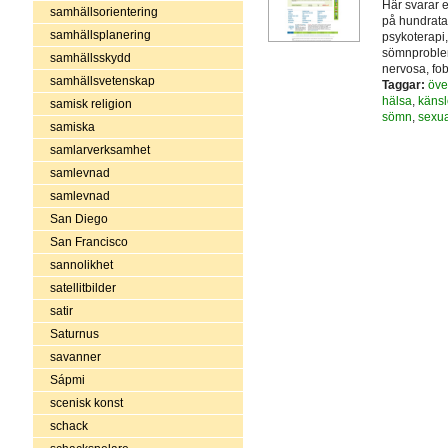
Här svarar 
samhällsorientering
på hundrata
samhällsplanering
psykoterapi
sömnproblem,
samhällsskydd
nervosa, fo
samhällsvetenskap
Taggar:
öve
hälsa
,
känsl
samisk religion
sömn
,
sexua
samiska
samlarverksamhet
samlevnad
samlevnad
San Diego
San Francisco
sannolikhet
satellitbilder
satir
Saturnus
savanner
Sápmi
scenisk konst
schack