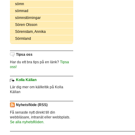
sömn
sömnad
sömnstörningar
Sören Olsson
Sörenstam, Annika
Sörmland
Tipsa oss
Har du ett bra tips på en länk?
Tipsa
oss!
Kolla Källan
Lär dig mer om källkritik på Kolla
Källan
Nyhetsflöde (RSS)
Få senaste nytt direkt till din
webbläsare, intranät eller webbplats.
Se alla nyhetsflöden.