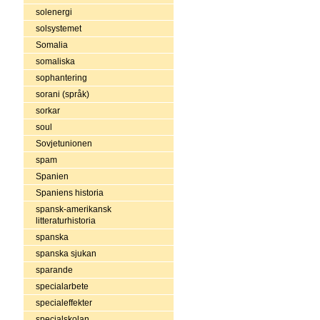
solenergi
solsystemet
Somalia
somaliska
sophantering
sorani (språk)
sorkar
soul
Sovjetunionen
spam
Spanien
Spaniens historia
spansk-amerikansk
litteraturhistoria
spanska
spanska sjukan
sparande
specialarbete
specialeffekter
specialskolan