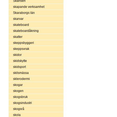
Skansen
skapande verksamhet
Skaraborgs län
skarvar
skateboard
skateboardåkning
skatter
skeppsbyggeri
skeppsvrak
skidor
skidskytte
skidsport
skilsmässa
sklerodermi
skogar
skogen
skogsbruk
skogsindustri
skogsrå
skola