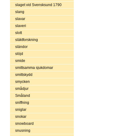
slaget vid Svensksund 1790
slang
slavar
slaveri
slott
släktforskning
sländor
slöjd
smide
smittsamma sjukdomar
smittskydd
smycken
smådjur
Småland
sniffning
sniglar
snokar
snowboard
snusning