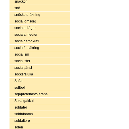
snäckor
snö
snöskoteråkning
social omsorg
sociala frågor
sociala medier
socialdemokrati
socialförsäkring
socialism
socialister
socialtjänst
sockersjuka
Sofia
softboll
sojaproteinintolerans
Soka gakkai
soldater
soldatnamn
soldattorp
solen