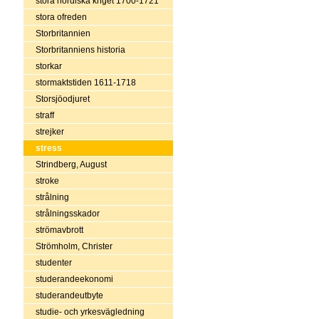
stora nordiska kriget 1700-1721
stora ofreden
Storbritannien
Storbritanniens historia
storkar
stormaktstiden 1611-1718
Storsjöodjuret
straff
strejker
stress
Strindberg, August
stroke
strålning
strålningsskador
strömavbrott
Strömholm, Christer
studenter
studerandeekonomi
studerandeutbyte
studie- och yrkesvägledning