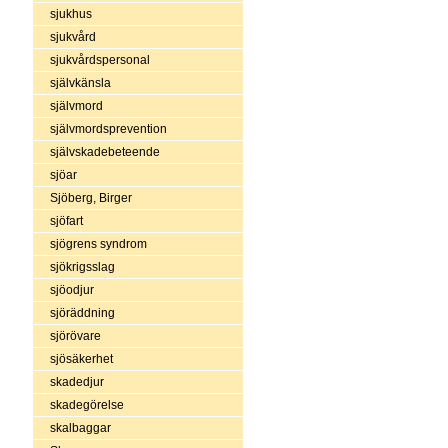
sjukhus
sjukvård
sjukvårdspersonal
självkänsla
självmord
självmordsprevention
självskadebeteende
sjöar
Sjöberg, Birger
sjöfart
sjögrens syndrom
sjökrigsslag
sjöodjur
sjöräddning
sjörövare
sjösäkerhet
skadedjur
skadegörelse
skalbaggar