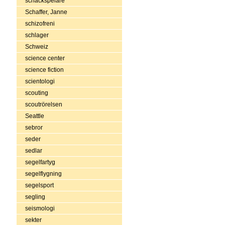
schackspelare
Schaffer, Janne
schizofreni
schlager
Schweiz
science center
science fiction
scientologi
scouting
scoutrörelsen
Seattle
sebror
seder
sedlar
segelfartyg
segelflygning
segelsport
segling
seismologi
sekter