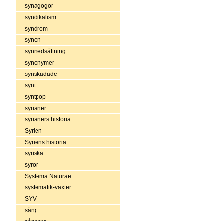
synagogor
syndikalism
syndrom
synen
synnedsättning
synonymer
synskadade
synt
syntpop
syrianer
syrianers historia
Syrien
Syriens historia
syriska
syror
Systema Naturae
systematik-växter
SYV
sång