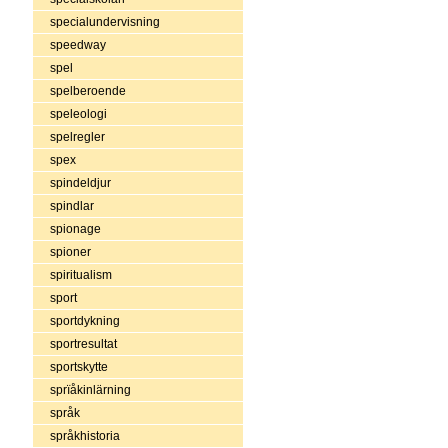
specialundervisning
speedway
spel
spelberoende
speleologi
spelregler
spex
spindeldjur
spindlar
spionage
spioner
spiritualism
sport
sportdykning
sportresultat
sportskytte
sprïåkinlärning
språk
språkhistoria