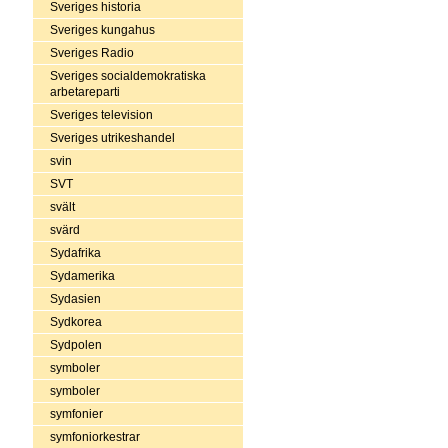
Sveriges historia
Sveriges kungahus
Sveriges Radio
Sveriges socialdemokratiska
arbetareparti
Sveriges television
Sveriges utrikeshandel
svin
SVT
svält
svärd
Sydafrika
Sydamerika
Sydasien
Sydkorea
Sydpolen
symboler
symboler
symfonier
symfoniorkestrar