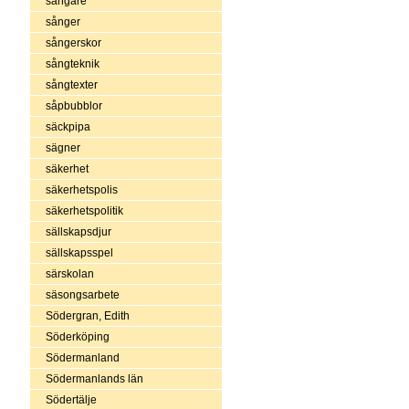
sångare
sånger
sångerskor
sångteknik
sångtexter
såpbubblor
säckpipa
sägner
säkerhet
säkerhetspolis
säkerhetspolitik
sällskapsdjur
sällskapsspel
särskolan
säsongsarbete
Södergran, Edith
Söderköping
Södermanland
Södermanlands län
Södertälje