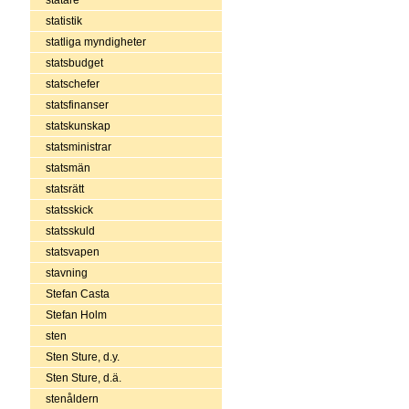
statistik
statliga myndigheter
statsbudget
statschefer
statsfinanser
statskunskap
statsministrar
statsmän
statsrätt
statsskick
statsskuld
statsvapen
stavning
Stefan Casta
Stefan Holm
sten
Sten Sture, d.y.
Sten Sture, d.ä.
stenåldern