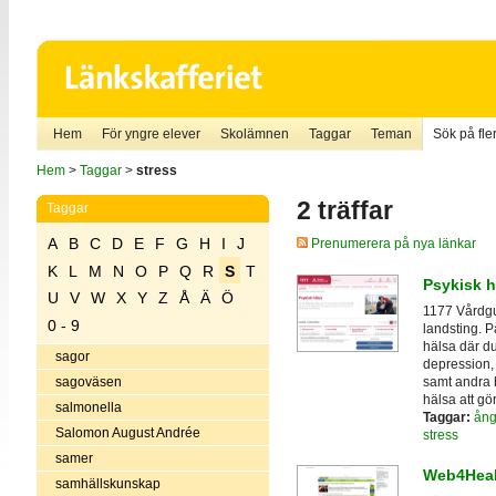
Hem
För yngre elever
Skolämnen
Taggar
Teman
Sök på fler
Hem
>
Taggar
>
stress
2 träffar
Taggar
A
B
C
D
E
F
G
H
I
J
Prenumerera på nya länkar
K
L
M
N
O
P
Q
R
S
T
Psykisk h
U
V
W
X
Y
Z
Å
Ä
Ö
1177 Vårdgu
0 - 9
landsting. 
hälsa där d
sagor
depression, 
samt andra 
sagoväsen
hälsa att gö
salmonella
Taggar:
ång
Salomon August Andrée
stress
samer
Web4Heal
samhällskunskap