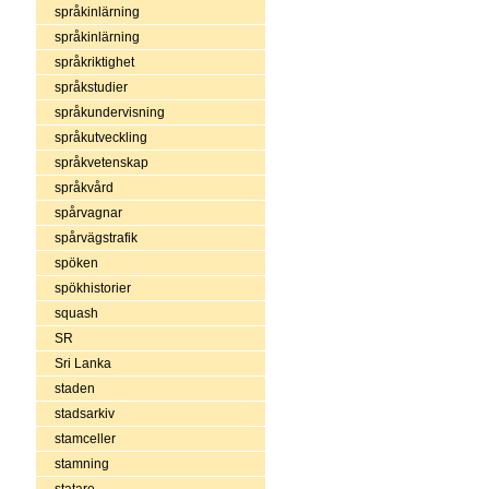
språkinlärning
språkinlärning
språkriktighet
språkstudier
språkundervisning
språkutveckling
språkvetenskap
språkvård
spårvagnar
spårvägstrafik
spöken
spökhistorier
squash
SR
Sri Lanka
staden
stadsarkiv
stamceller
stamning
statare