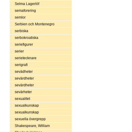
Selma Lagerlöf
semaforering
semlor
Serbien och Montenegro
serbiska
serbokroatiska
seriefigurer
serier
serietecknare
serigrafi
sevädheter
sevärdheter
sevärdheter
sevärheter
sexualitet
sexualkunskap
sexualkunskap
sexuella övergrepp
Shakespeare, William