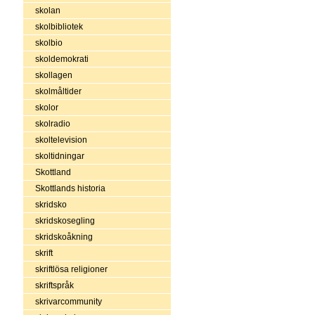
skolan
skolbibliotek
skolbio
skoldemokrati
skollagen
skolmåltider
skolor
skolradio
skoltelevision
skoltidningar
Skottland
Skottlands historia
skridsko
skridskosegling
skridskoåkning
skrift
skriftlösa religioner
skriftspråk
skrivarcommunity