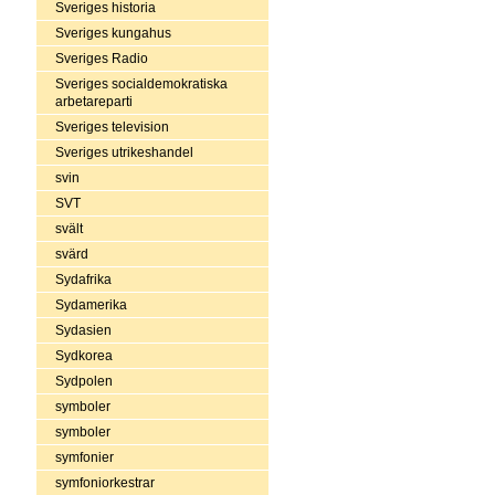
Sveriges historia
Sveriges kungahus
Sveriges Radio
Sveriges socialdemokratiska
arbetareparti
Sveriges television
Sveriges utrikeshandel
svin
SVT
svält
svärd
Sydafrika
Sydamerika
Sydasien
Sydkorea
Sydpolen
symboler
symboler
symfonier
symfoniorkestrar