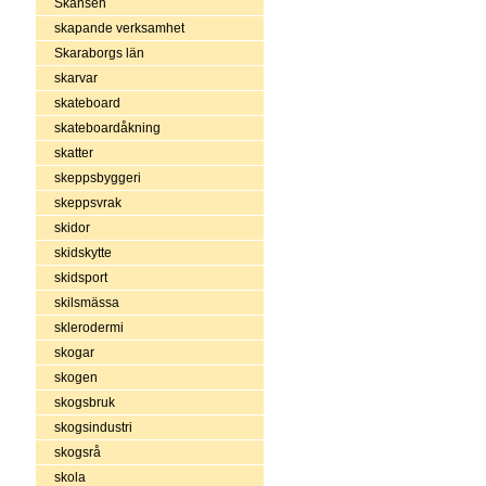
Skansen
skapande verksamhet
Skaraborgs län
skarvar
skateboard
skateboardåkning
skatter
skeppsbyggeri
skeppsvrak
skidor
skidskytte
skidsport
skilsmässa
sklerodermi
skogar
skogen
skogsbruk
skogsindustri
skogsrå
skola