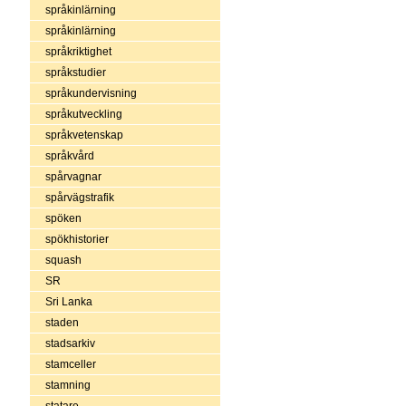
språkinlärning
språkinlärning
språkriktighet
språkstudier
språkundervisning
språkutveckling
språkvetenskap
språkvård
spårvagnar
spårvägstrafik
spöken
spökhistorier
squash
SR
Sri Lanka
staden
stadsarkiv
stamceller
stamning
statare