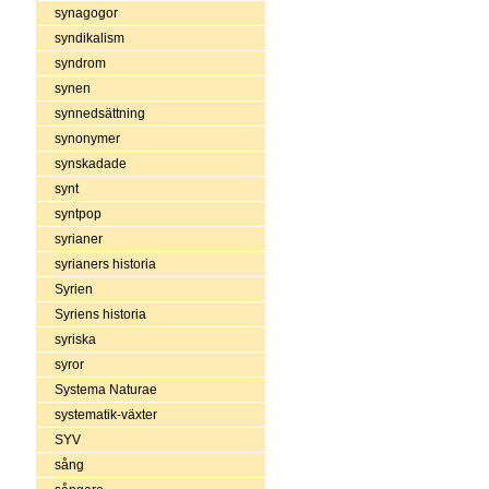
synagogor
syndikalism
syndrom
synen
synnedsättning
synonymer
synskadade
synt
syntpop
syrianer
syrianers historia
Syrien
Syriens historia
syriska
syror
Systema Naturae
systematik-växter
SYV
sång