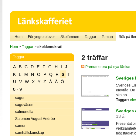
Hem
För yngre elever
Skolämnen
Taggar
Teman
Sök på fler
Hem
>
Taggar
>
skoldemokrati
2 träffar
Taggar
A
B
C
D
E
F
G
H
I
J
Prenumerera på nya länkar
K
L
M
N
O
P
Q
R
S
T
Sveriges 
U
V
W
X
Y
Z
Å
Ä
Ö
Sveriges El
0 - 9
elevråd. De 
skolan.
sagor
Taggar:
ele
sagoväsen
Sveriges 
salmonella
13 år
Salomon August Andrée
Presentatio
samer
verksamhete
samhällskunskap
högstadiet 