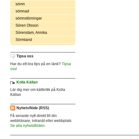
sömn
sömnad
sömnstörningar
Sören Olsson
Sörenstam, Annika
Sörmland
Tipsa oss
Har du ett bra tips på en länk?
Tipsa
oss!
Kolla Källan
Lär dig mer om källkritik på Kolla
Källan
Nyhetsflöde (RSS)
Få senaste nytt direkt till din
webbläsare, intranät eller webbplats.
Se alla nyhetsflöden.