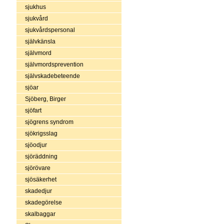
sjukhus
sjukvård
sjukvårdspersonal
självkänsla
självmord
självmordsprevention
självskadebeteende
sjöar
Sjöberg, Birger
sjöfart
sjögrens syndrom
sjökrigsslag
sjöodjur
sjöräddning
sjörövare
sjösäkerhet
skadedjur
skadegörelse
skalbaggar