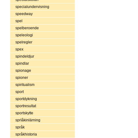
specialundervisning
speedway
spel
spelberoende
speleologi
spelregler
spex
spindeldjur
spindlar
spionage
spioner
spiritualism
sport
sportdykning
sportresultat
sportskytte
sprïåkinlärning
språk
språkhistoria