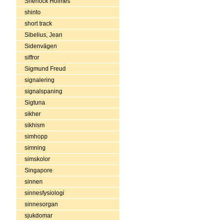
Sherlock Holmes
shinto
short track
Sibelius, Jean
Sidenvägen
siffror
Sigmund Freud
signalering
signalspaning
Sigtuna
sikher
sikhism
simhopp
simning
simskolor
Singapore
sinnen
sinnesfysiologi
sinnesorgan
sjukdomar