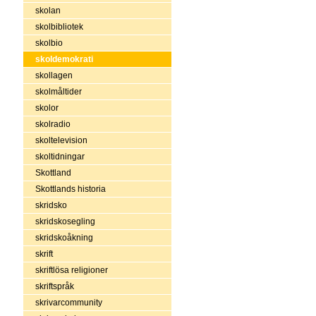
skolan
skolbibliotek
skolbio
skoldemokrati
skollagen
skolmåltider
skolor
skolradio
skoltelevision
skoltidningar
Skottland
Skottlands historia
skridsko
skridskosegling
skridskoåkning
skrift
skriftlösa religioner
skriftspråk
skrivarcommunity