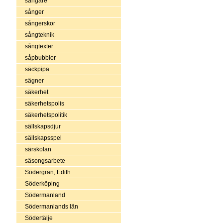
sångare
sånger
sångerskor
sångteknik
sångtexter
såpbubblor
säckpipa
sägner
säkerhet
säkerhetspolis
säkerhetspolitik
sällskapsdjur
sällskapsspel
särskolan
säsongsarbete
Södergran, Edith
Söderköping
Södermanland
Södermanlands län
Södertälje