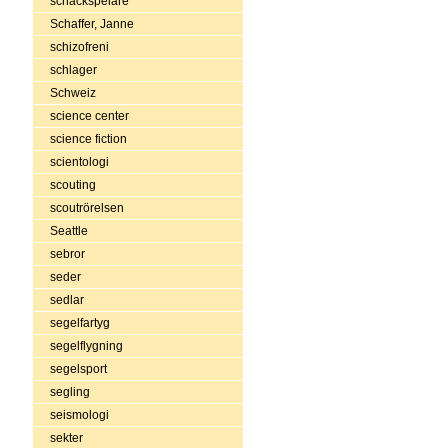
schackspelare
Schaffer, Janne
schizofreni
schlager
Schweiz
science center
science fiction
scientologi
scouting
scoutrörelsen
Seattle
sebror
seder
sedlar
segelfartyg
segelflygning
segelsport
segling
seismologi
sekter