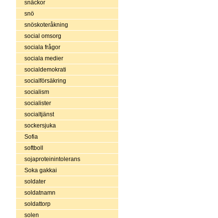
snäckor
snö
snöskoteråkning
social omsorg
sociala frågor
sociala medier
socialdemokrati
socialförsäkring
socialism
socialister
socialtjänst
sockersjuka
Sofia
softboll
sojaproteinintolerans
Soka gakkai
soldater
soldatnamn
soldattorp
solen