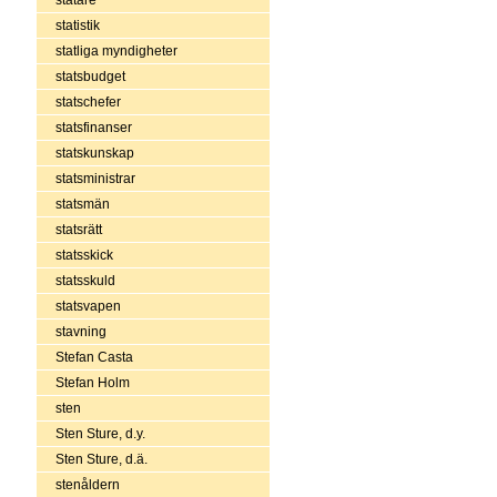
statistik
statliga myndigheter
statsbudget
statschefer
statsfinanser
statskunskap
statsministrar
statsmän
statsrätt
statsskick
statsskuld
statsvapen
stavning
Stefan Casta
Stefan Holm
sten
Sten Sture, d.y.
Sten Sture, d.ä.
stenåldern