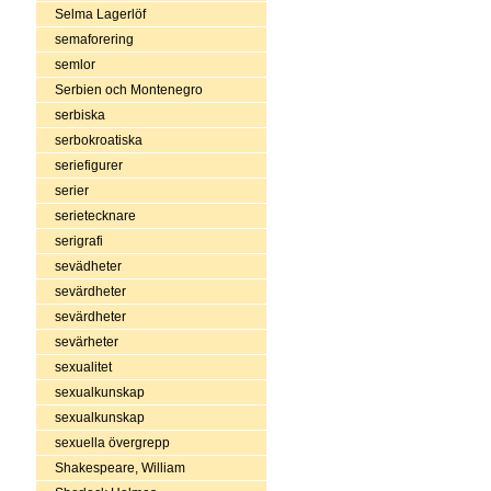
Selma Lagerlöf
semaforering
semlor
Serbien och Montenegro
serbiska
serbokroatiska
seriefigurer
serier
serietecknare
serigrafi
sevädheter
sevärdheter
sevärdheter
sevärheter
sexualitet
sexualkunskap
sexualkunskap
sexuella övergrepp
Shakespeare, William