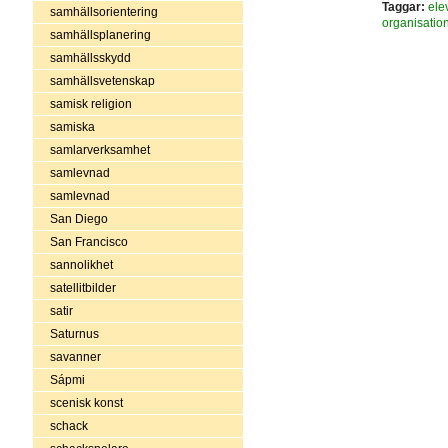
Taggar:
ele
samhällsorientering
organisatio
samhällsplanering
samhällsskydd
samhällsvetenskap
samisk religion
samiska
samlarverksamhet
samlevnad
samlevnad
San Diego
San Francisco
sannolikhet
satellitbilder
satir
Saturnus
savanner
Sápmi
scenisk konst
schack