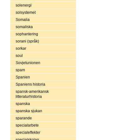
solenergi
solsystemet
Somalia
somaliska
sophantering
sorani (språk)
sorkar
soul
Sovjetunionen
spam
Spanien
Spaniens historia
spansk-amerikansk
litteraturhistoria
spanska
spanska sjukan
sparande
specialarbete
specialeffekter
specialskolan