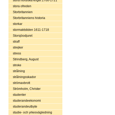
stora nordiska kriget 1700-1721
stora ofreden
Storbritannien
Storbritanniens historia
storkar
stormaktstiden 1611-1718
Storsjöodjuret
straff
strejker
stress
Strindberg, August
stroke
strålning
strålningsskador
strömavbrott
Strömholm, Christer
studenter
studerandeekonomi
studerandeutbyte
studie- och yrkesvägledning