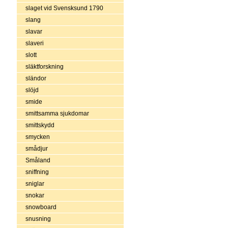
slaget vid Svensksund 1790
slang
slavar
slaveri
slott
släktforskning
sländor
slöjd
smide
smittsamma sjukdomar
smittskydd
smycken
smådjur
Småland
sniffning
sniglar
snokar
snowboard
snusning