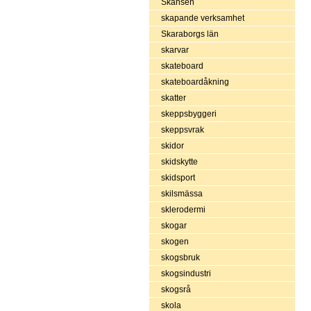
Skansen
skapande verksamhet
Skaraborgs län
skarvar
skateboard
skateboardåkning
skatter
skeppsbyggeri
skeppsvrak
skidor
skidskytte
skidsport
skilsmässa
sklerodermi
skogar
skogen
skogsbruk
skogsindustri
skogsrå
skola