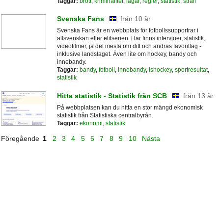
Taggar:
brott
,
kriminalitet
,
lagar
,
regler
,
statistik
,
straff
Svenska Fans
från 10 år
Svenska Fans är en webbplats för fotbollssupportrar i
allsvenskan eller elitserien. Här finns intervjuer, statistik,
videofilmer, ja det mesta om ditt och andras favoritlag -
inklusive landslaget. Även lite om hockey, bandy och
innebandy.
Taggar:
bandy
,
fotboll
,
innebandy
,
ishockey
,
sportresultat
,
statistik
Hitta statistik - Statistik från SCB
från 13 år
På webbplatsen kan du hitta en stor mängd ekonomisk
statistik från Statistiska centralbyrån.
Taggar:
ekonomi
,
statistik
Föregående
1
2
3
4
5
6
7
8
9
10
Nästa