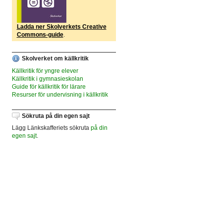
Ladda ner Skolverkets Creative
Commons-guide
.
Skolverket om källkritik
Källkritik för yngre elever
Källkritik i gymnasieskolan
Guide för källkritik för lärare
Resurser för undervisning i källkritik
Sökruta på din egen sajt
Lägg Länkskafferiets sökruta
på din
egen sajt
.