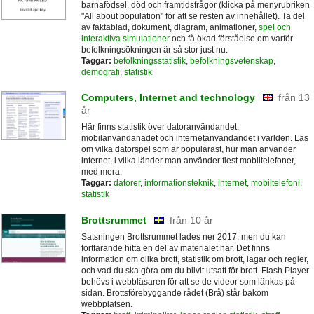
barnafödsel, död och framtidsfrågor (klicka på menyrubriken
"All about population" för att se resten av innehållet). Ta del
av faktablad, dokument, diagram, animationer,
spel och
interaktiva simulationer
och få ökad förståelse om varför
befolkningsökningen är så stor just nu.
Taggar:
befolkningsstatistik
,
befolkningsvetenskap
,
demografi
,
statistik
Computers, Internet and technology
från 13
år
Här finns statistik över datoranvändandet,
mobilanvändanadet och internetanvändandet i världen. Läs
om vilka datorspel som är populärast, hur man använder
internet, i vilka länder man använder flest mobiltelefoner,
med mera.
Taggar:
datorer
,
informationsteknik
,
internet
,
mobiltelefoni
,
statistik
Brottsrummet
från 10 år
Satsningen Brottsrummet lades ner 2017, men du kan
fortfarande hitta en del av materialet här. Det finns
information om olika brott, statistik om brott, lagar och regler,
och vad du ska göra om du blivit utsatt för brott. Flash Player
behövs i webbläsaren för att se de videor som länkas på
sidan. Brottsförebyggande rådet (Brå) står bakom
webbplatsen.