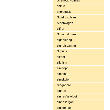
Sherlock Holmes
shinto
short track
Sibelius, Jean
Sidenvägen
siffror
Sigmund Freud
signalering
signalspaning
Sigtuna
sikher
sikhism
simhopp
simning
simskolor
Singapore
sinnen
sinnesfysiologi
sinnesorgan
sjukdomar