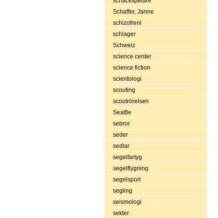
schackspelare
Schaffer, Janne
schizofreni
schlager
Schweiz
science center
science fiction
scientologi
scouting
scoutrörelsen
Seattle
sebror
seder
sedlar
segelfartyg
segelflygning
segelsport
segling
seismologi
sekter