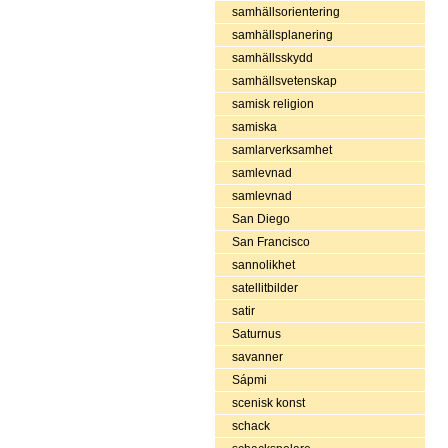
samhällsorientering
samhällsplanering
samhällsskydd
samhällsvetenskap
samisk religion
samiska
samlarverksamhet
samlevnad
samlevnad
San Diego
San Francisco
sannolikhet
satellitbilder
satir
Saturnus
savanner
Sápmi
scenisk konst
schack