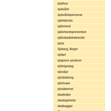
sjukhus
sjukvård
sjukvårdspersonal
självkänsla
självmord
självmordsprevention
självskadebeteende
sjöar
Sjöberg, Birger
sjöfart
sjögrens syndrom
sjökrigsslag
sjöodjur
sjöräddning
sjörövare
sjösäkerhet
skadedjur
skadegörelse
skalbaggar