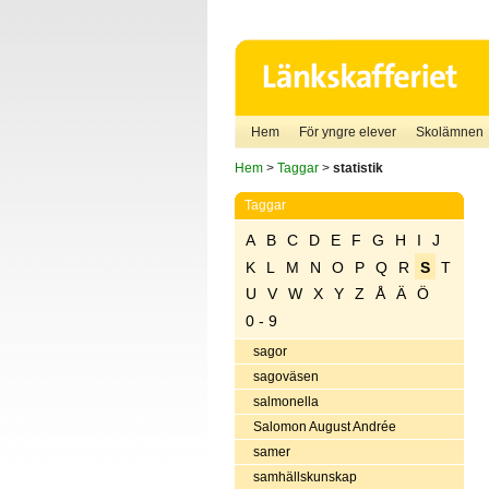
Hem
För yngre elever
Skolämnen
Hem
>
Taggar
>
statistik
Taggar
A
B
C
D
E
F
G
H
I
J
K
L
M
N
O
P
Q
R
S
T
U
V
W
X
Y
Z
Å
Ä
Ö
0 - 9
sagor
sagoväsen
salmonella
Salomon August Andrée
samer
samhällskunskap