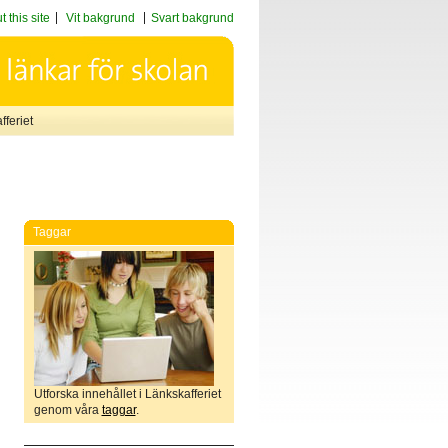
 this site
Vit bakgrund
Svart bakgrund
feriet
Taggar
Utforska innehållet i Länkskafferiet
genom våra
taggar
.