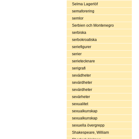
Selma Lagerlöf
semaforering
semlor
Serbien och Montenegro
serbiska
serbokroatiska
seriefigurer
serier
serietecknare
serigrafi
sevädheter
sevärdheter
sevärdheter
sevärheter
sexualitet
sexualkunskap
sexualkunskap
sexuella övergrepp
Shakespeare, William