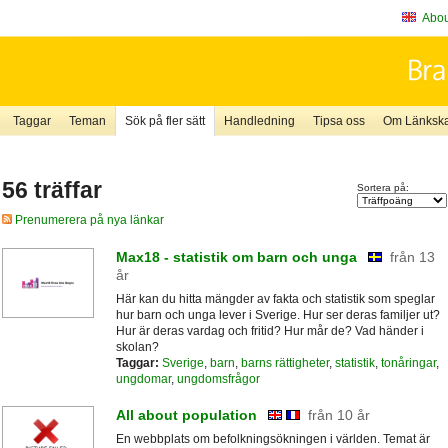
About
Taggar
Teman
Sök på fler sätt
Handledning
Tipsa oss
Om Länkskaf
56 träffar
Sortera på:
Prenumerera på nya länkar
Max18 - statistik om barn och unga
från 13
år
Här kan du hitta mängder av fakta och statistik som speglar
hur barn och unga lever i Sverige. Hur ser deras familjer ut?
Hur är deras vardag och fritid? Hur mår de? Vad händer i
skolan?
Taggar:
Sverige
,
barn
,
barns rättigheter
,
statistik
,
tonåringar
,
ungdomar
,
ungdomsfrågor
All about population
från 10 år
En webbplats om befolkningsökningen i världen. Temat är