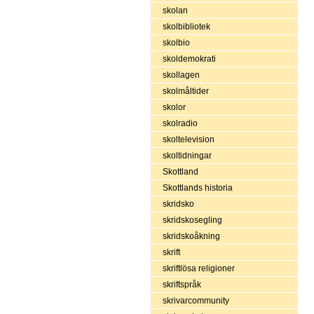
skolan
skolbibliotek
skolbio
skoldemokrati
skollagen
skolmåltider
skolor
skolradio
skoltelevision
skoltidningar
Skottland
Skottlands historia
skridsko
skridskosegling
skridskoåkning
skrift
skriftlösa religioner
skriftspråk
skrivarcommunity