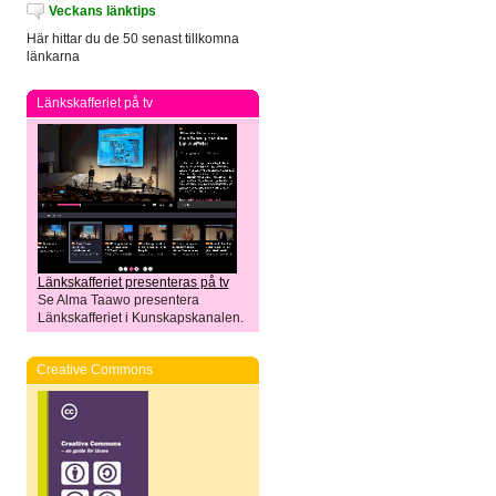
Veckans länktips
Här hittar du de 50 senast tillkomna
länkarna
Länkskafferiet på tv
Länkskafferiet presenteras på tv
Se Alma Taawo presentera
Länkskafferiet i Kunskapskanalen.
Creative Commons