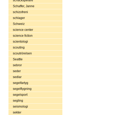
schackspelare
Schaffer, Janne
schizofreni
schlager
Schweiz
science center
science fiction
scientologi
scouting
scoutrörelsen
Seattle
sebror
seder
sedlar
segelfartyg
segelflygning
segelsport
segling
seismologi
sekter