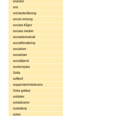
snäckor
snö
snöskoteråkning
social omsorg
sociala frågor
sociala medier
socialdemokrati
socialförsäkring
socialism
socialister
socialtjänst
sockersjuka
Sofia
softboll
sojaproteinintolerans
Soka gakkai
soldater
soldatnamn
soldattorp
solen