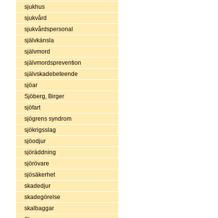
sjukhus
sjukvård
sjukvårdspersonal
självkänsla
självmord
självmordsprevention
självskadebeteende
sjöar
Sjöberg, Birger
sjöfart
sjögrens syndrom
sjökrigsslag
sjöodjur
sjöräddning
sjörövare
sjösäkerhet
skadedjur
skadegörelse
skalbaggar