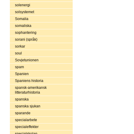
solenergi
solsystemet
Somalia
somaliska
sophantering
sorani (språk)
sorkar
soul
Sovjetunionen
spam
Spanien
Spaniens historia
spansk-amerikansk
litteraturhistoria
spanska
spanska sjukan
sparande
specialarbete
specialeffekter
specialskolan