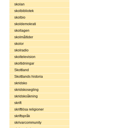
skolan
skolbibliotek
skolbio
skoldemokrati
skollagen
skolmåltider
skolor
skolradio
skoltelevision
skoltidningar
Skottland
Skottlands historia
skridsko
skridskosegling
skridskoåkning
skrift
skriftlösa religioner
skriftspråk
skrivarcommunity