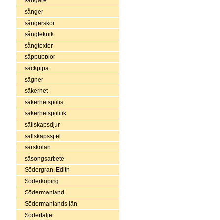
sångare
sånger
sångerskor
sångteknik
sångtexter
såpbubblor
säckpipa
sägner
säkerhet
säkerhetspolis
säkerhetspolitik
sällskapsdjur
sällskapsspel
särskolan
säsongsarbete
Södergran, Edith
Söderköping
Södermanland
Södermanlands län
Södertälje