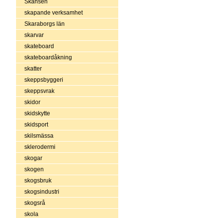
Skansen
skapande verksamhet
Skaraborgs län
skarvar
skateboard
skateboardåkning
skatter
skeppsbyggeri
skeppsvrak
skidor
skidskytte
skidsport
skilsmässa
sklerodermi
skogar
skogen
skogsbruk
skogsindustri
skogsrå
skola