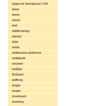
slaget vid Svensksund 1790
slang
slavar
slaveri
slott
släktforskning
sländor
slöjd
smide
smittsamma sjukdomar
smittskydd
smycken
smådjur
Småland
sniffning
sniglar
snokar
snowboard
snusning