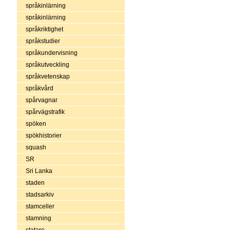
språkinlärning
språkinlärning
språkriktighet
språkstudier
språkundervisning
språkutveckling
språkvetenskap
språkvård
spårvagnar
spårvägstrafik
spöken
spökhistorier
squash
SR
Sri Lanka
staden
stadsarkiv
stamceller
stamning
statare