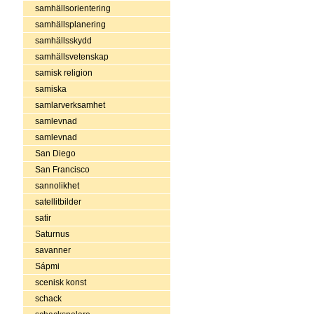
samhällsorientering
samhällsplanering
samhällsskydd
samhällsvetenskap
samisk religion
samiska
samlarverksamhet
samlevnad
samlevnad
San Diego
San Francisco
sannolikhet
satellitbilder
satir
Saturnus
savanner
Sápmi
scenisk konst
schack