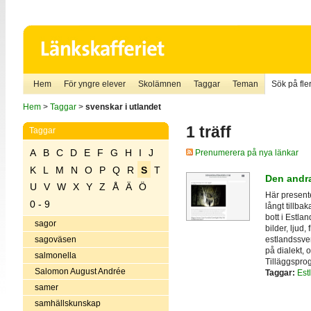
Hem
För yngre elever
Skolämnen
Taggar
Teman
Sök på fler
Hem
>
Taggar
>
svenskar i utlandet
1 träff
Taggar
A
B
C
D
E
F
G
H
I
J
Prenumerera på nya länkar
K
L
M
N
O
P
Q
R
S
T
Den andr
U
V
W
X
Y
Z
Å
Ä
Ö
Här present
0 - 9
långt tillba
bott i Estla
sagor
bilder, ljud,
estlandssven
sagoväsen
på dialekt, 
salmonella
Tilläggspro
Salomon August Andrée
Taggar:
Est
samer
samhällskunskap