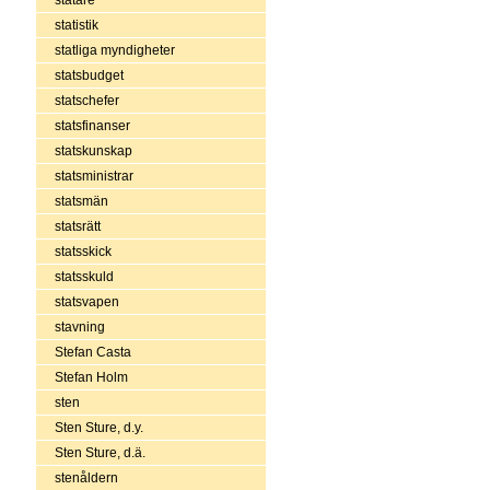
statistik
statliga myndigheter
statsbudget
statschefer
statsfinanser
statskunskap
statsministrar
statsmän
statsrätt
statsskick
statsskuld
statsvapen
stavning
Stefan Casta
Stefan Holm
sten
Sten Sture, d.y.
Sten Sture, d.ä.
stenåldern