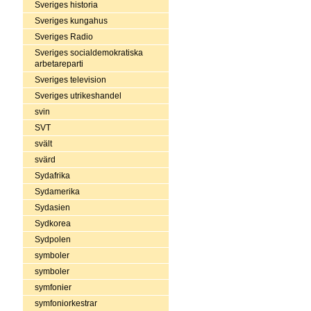
Sveriges historia
Sveriges kungahus
Sveriges Radio
Sveriges socialdemokratiska
arbetareparti
Sveriges television
Sveriges utrikeshandel
svin
SVT
svält
svärd
Sydafrika
Sydamerika
Sydasien
Sydkorea
Sydpolen
symboler
symboler
symfonier
symfoniorkestrar