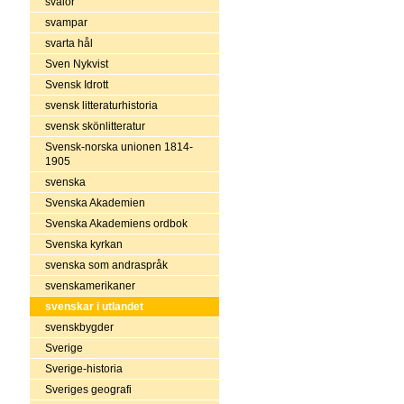
svalor
svampar
svarta hål
Sven Nykvist
Svensk Idrott
svensk litteraturhistoria
svensk skönlitteratur
Svensk-norska unionen 1814-
1905
svenska
Svenska Akademien
Svenska Akademiens ordbok
Svenska kyrkan
svenska som andraspråk
svenskamerikaner
svenskar i utlandet
svenskbygder
Sverige
Sverige-historia
Sveriges geografi