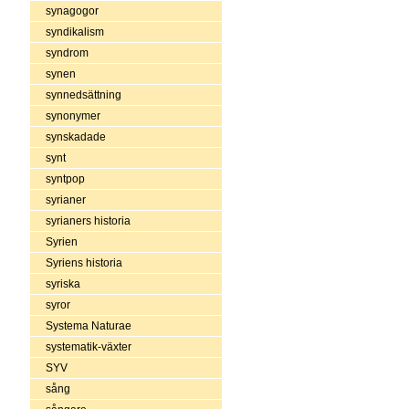
synagogor
syndikalism
syndrom
synen
synnedsättning
synonymer
synskadade
synt
syntpop
syrianer
syrianers historia
Syrien
Syriens historia
syriska
syror
Systema Naturae
systematik-växter
SYV
sång