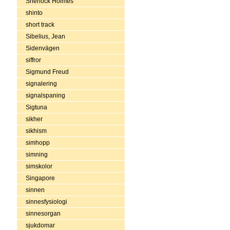
Sherlock Holmes
shinto
short track
Sibelius, Jean
Sidenvägen
siffror
Sigmund Freud
signalering
signalspaning
Sigtuna
sikher
sikhism
simhopp
simning
simskolor
Singapore
sinnen
sinnesfysiologi
sinnesorgan
sjukdomar