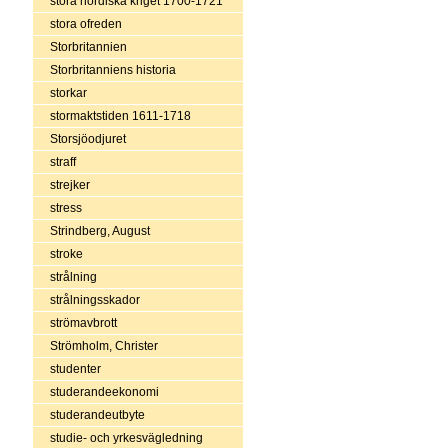
stora nordiska kriget 1700-1721
stora ofreden
Storbritannien
Storbritanniens historia
storkar
stormaktstiden 1611-1718
Storsjöodjuret
straff
strejker
stress
Strindberg, August
stroke
strålning
strålningsskador
strömavbrott
Strömholm, Christer
studenter
studerandeekonomi
studerandeutbyte
studie- och yrkesvägledning