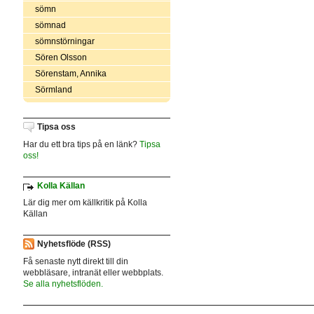
sömn
sömnad
sömnstörningar
Sören Olsson
Sörenstam, Annika
Sörmland
Tipsa oss
Har du ett bra tips på en länk?
Tipsa
oss!
Kolla Källan
Lär dig mer om källkritik på Kolla
Källan
Nyhetsflöde (RSS)
Få senaste nytt direkt till din
webbläsare, intranät eller webbplats.
Se alla nyhetsflöden.