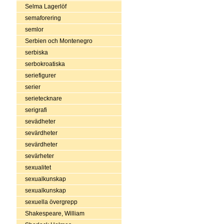
Selma Lagerlöf
semaforering
semlor
Serbien och Montenegro
serbiska
serbokroatiska
seriefigurer
serier
serietecknare
serigrafi
sevädheter
sevärdheter
sevärdheter
sevärheter
sexualitet
sexualkunskap
sexualkunskap
sexuella övergrepp
Shakespeare, William