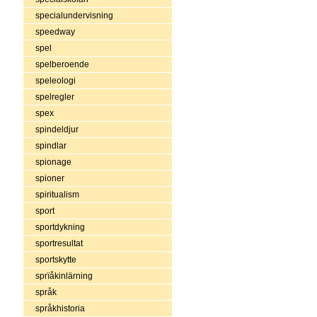
specialundervisning
speedway
spel
spelberoende
speleologi
spelregler
spex
spindeldjur
spindlar
spionage
spioner
spiritualism
sport
sportdykning
sportresultat
sportskytte
sprïåkinlärning
språk
språkhistoria