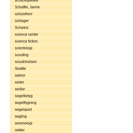
schackspelare
Schaffer, Janne
schizofreni
schlager
Schweiz
science center
science fiction
scientologi
scouting
scoutrörelsen
Seattle
sebror
seder
sedlar
segelfartyg
segelflygning
segelsport
segling
seismologi
sekter