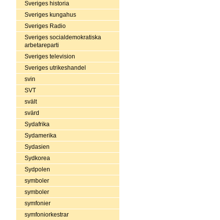
Sveriges historia
Sveriges kungahus
Sveriges Radio
Sveriges socialdemokratiska
arbetareparti
Sveriges television
Sveriges utrikeshandel
svin
SVT
svält
svärd
Sydafrika
Sydamerika
Sydasien
Sydkorea
Sydpolen
symboler
symboler
symfonier
symfoniorkestrar