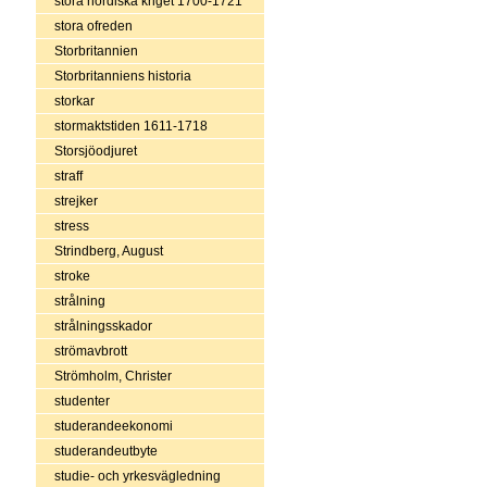
stora nordiska kriget 1700-1721
stora ofreden
Storbritannien
Storbritanniens historia
storkar
stormaktstiden 1611-1718
Storsjöodjuret
straff
strejker
stress
Strindberg, August
stroke
strålning
strålningsskador
strömavbrott
Strömholm, Christer
studenter
studerandeekonomi
studerandeutbyte
studie- och yrkesvägledning