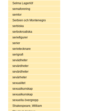
Selma Lagerlöf
semaforering
semlor
Serbien och Montenegro
serbiska
serbokroatiska
seriefigurer
serier
serietecknare
serigrafi
sevädheter
sevärdheter
sevärdheter
sevärheter
sexualitet
sexualkunskap
sexualkunskap
sexuella övergrepp
Shakespeare, William