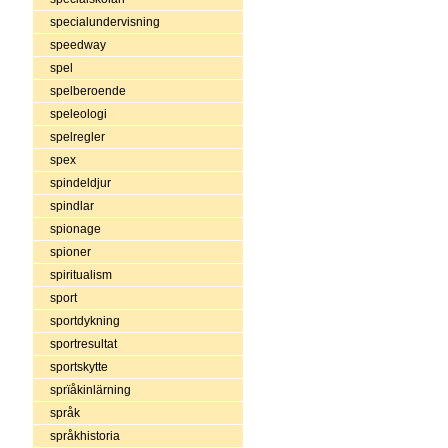
specialundervisning
speedway
spel
spelberoende
speleologi
spelregler
spex
spindeldjur
spindlar
spionage
spioner
spiritualism
sport
sportdykning
sportresultat
sportskytte
sprïåkinlärning
språk
språkhistoria