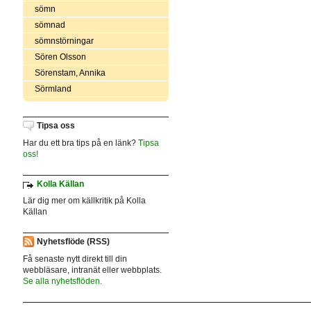
sömn
sömnad
sömnstörningar
Sören Olsson
Sörenstam, Annika
Sörmland
Tipsa oss
Har du ett bra tips på en länk?
Tipsa
oss!
Kolla Källan
Lär dig mer om källkritik på Kolla
Källan
Nyhetsflöde (RSS)
Få senaste nytt direkt till din
webbläsare, intranät eller webbplats.
Se alla nyhetsflöden.