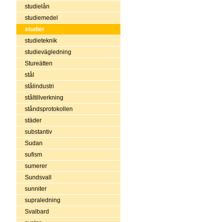
studielån
studiemedel
studier
studieteknik
studievägledning
Stureätten
stål
stålindustri
ståltillverkning
ståndsprotokollen
städer
substantiv
Sudan
sufism
sumerer
Sundsvall
sunniter
supraledning
Svalbard