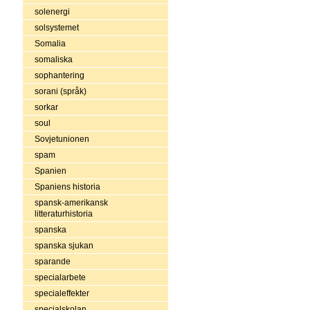
solenergi
solsystemet
Somalia
somaliska
sophantering
sorani (språk)
sorkar
soul
Sovjetunionen
spam
Spanien
Spaniens historia
spansk-amerikansk
litteraturhistoria
spanska
spanska sjukan
sparande
specialarbete
specialeffekter
specialskolan