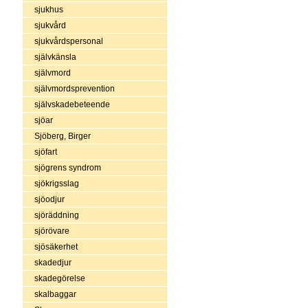
sjukhus
sjukvård
sjukvårdspersonal
självkänsla
självmord
självmordsprevention
självskadebeteende
sjöar
Sjöberg, Birger
sjöfart
sjögrens syndrom
sjökrigsslag
sjöodjur
sjöräddning
sjörövare
sjösäkerhet
skadedjur
skadegörelse
skalbaggar