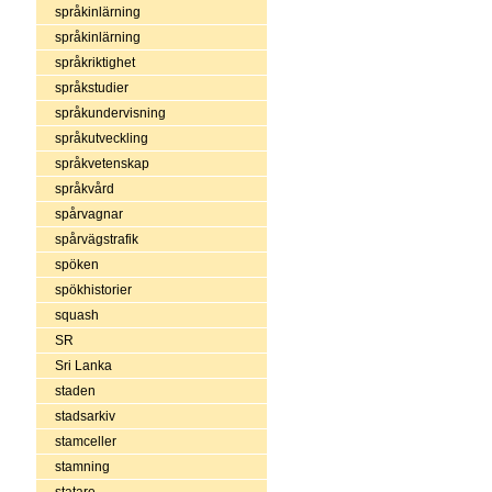
språkinlärning
språkinlärning
språkriktighet
språkstudier
språkundervisning
språkutveckling
språkvetenskap
språkvård
spårvagnar
spårvägstrafik
spöken
spökhistorier
squash
SR
Sri Lanka
staden
stadsarkiv
stamceller
stamning
statare