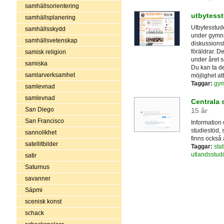
samhällsorientering
utbytesst
samhällsplanering
Utbytesstude
samhällsskydd
under gymnas
samhällsvetenskap
diskussionsf
föräldrar. D
samisk religion
under året 
samiska
Du kan ta de
samlarverksamhet
möjlighet att
Taggar:
gym
samlevnad
samlevnad
Centrala
San Diego
15 år
San Francisco
Information
studiestöd, 
sannolikhet
finns också 
satellitbilder
Taggar:
sta
utlandsstudi
satir
Saturnus
savanner
Sápmi
scenisk konst
schack