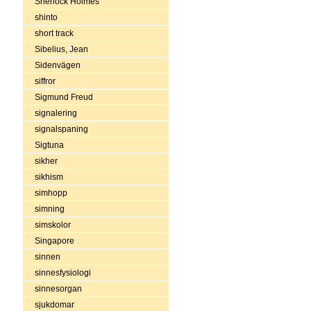
Sherlock Holmes
shinto
short track
Sibelius, Jean
Sidenvägen
siffror
Sigmund Freud
signalering
signalspaning
Sigtuna
sikher
sikhism
simhopp
simning
simskolor
Singapore
sinnen
sinnesfysiologi
sinnesorgan
sjukdomar