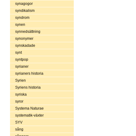
synagogor
syndikalism
syndrom
synen
synnedsättning
synonymer
synskadade
synt
syntpop
syrianer
syrianers historia
Syrien
Syriens historia
syriska
syror
Systema Naturae
systematik-växter
SYV
sång