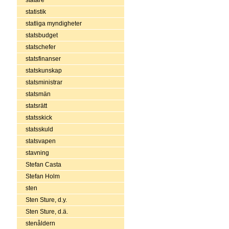
statistik
statliga myndigheter
statsbudget
statschefer
statsfinanser
statskunskap
statsministrar
statsmän
statsrätt
statsskick
statsskuld
statsvapen
stavning
Stefan Casta
Stefan Holm
sten
Sten Sture, d.y.
Sten Sture, d.ä.
stenåldern