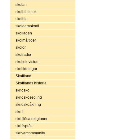
skolan
skolbibliotek
skolbio
skoldemokrati
skollagen
skolmåltider
skolor
skolradio
skoltelevision
skoltidningar
Skottland
Skottlands historia
skridsko
skridskosegling
skridskoåkning
skrift
skriftlösa religioner
skriftspråk
skrivarcommunity