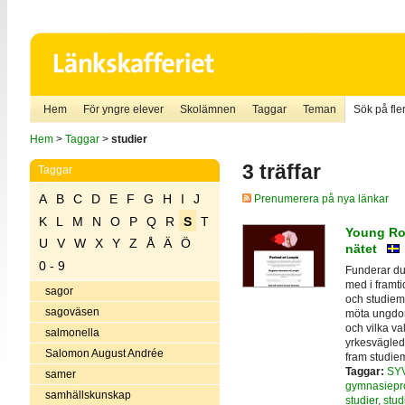
Hem
För yngre elever
Skolämnen
Taggar
Teman
Sök på fler
Hem
>
Taggar
>
studier
3 träffar
Taggar
A
B
C
D
E
F
G
H
I
J
Prenumerera på nya länkar
K
L
M
N
O
P
Q
R
S
T
Young Rol
U
V
W
X
Y
Z
Å
Ä
Ö
nätet
0 - 9
Funderar du
med i framt
sagor
och studiema
sagoväsen
möta ungdom
och vilka val
salmonella
yrkesvägled
Salomon August Andrée
fram studiema
Taggar:
SY
samer
gymnasiepr
samhällskunskap
studier
,
stud