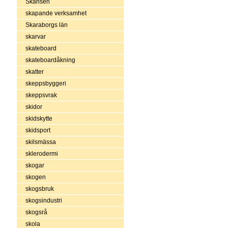
Skansen
skapande verksamhet
Skaraborgs län
skarvar
skateboard
skateboardåkning
skatter
skeppsbyggeri
skeppsvrak
skidor
skidskytte
skidsport
skilsmässa
sklerodermi
skogar
skogen
skogsbruk
skogsindustri
skogsrå
skola