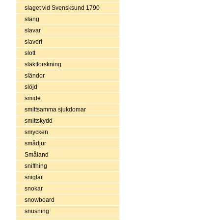
slaget vid Svensksund 1790
slang
slavar
slaveri
slott
släktforskning
sländor
slöjd
smide
smittsamma sjukdomar
smittskydd
smycken
smådjur
Småland
sniffning
sniglar
snokar
snowboard
snusning