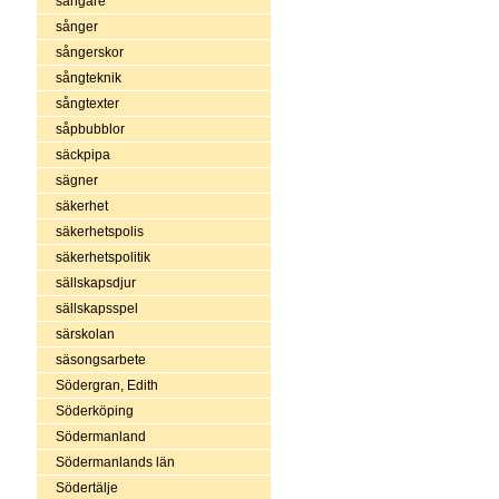
sångare
sånger
sångerskor
sångteknik
sångtexter
såpbubblor
säckpipa
sägner
säkerhet
säkerhetspolis
säkerhetspolitik
sällskapsdjur
sällskapsspel
särskolan
säsongsarbete
Södergran, Edith
Söderköping
Södermanland
Södermanlands län
Södertälje