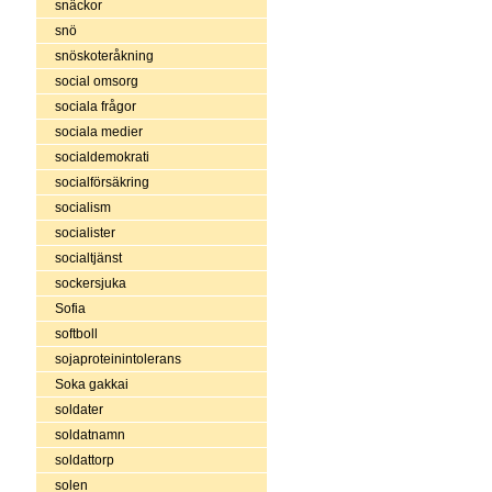
snäckor
snö
snöskoteråkning
social omsorg
sociala frågor
sociala medier
socialdemokrati
socialförsäkring
socialism
socialister
socialtjänst
sockersjuka
Sofia
softboll
sojaproteinintolerans
Soka gakkai
soldater
soldatnamn
soldattorp
solen