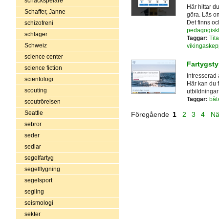
schackspelare
Här hittar d
Schaffer, Janne
göra. Läs o
Det finns oc
schizofreni
pedagogiskt
schlager
Taggar:
Tit
Schweiz
vikingaskep
science center
Fartygsty
science fiction
Intresserad 
scientologi
Här kan du f
scouting
utbildningar
Taggar:
båt
scoutrörelsen
Seattle
Föregående
1
2
3
4
Nä
sebror
seder
sedlar
segelfartyg
segelflygning
segelsport
segling
seismologi
sekter