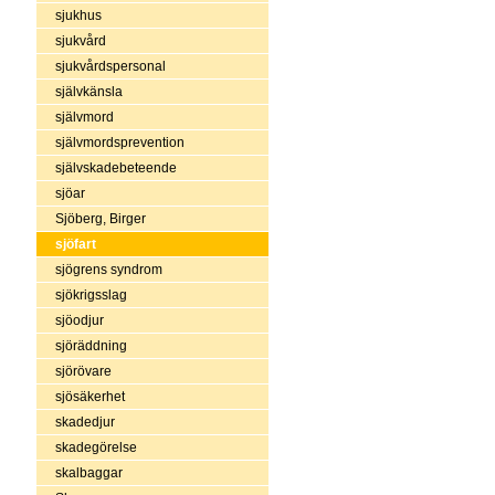
sjukhus
sjukvård
sjukvårdspersonal
självkänsla
självmord
självmordsprevention
självskadebeteende
sjöar
Sjöberg, Birger
sjöfart
sjögrens syndrom
sjökrigsslag
sjöodjur
sjöräddning
sjörövare
sjösäkerhet
skadedjur
skadegörelse
skalbaggar