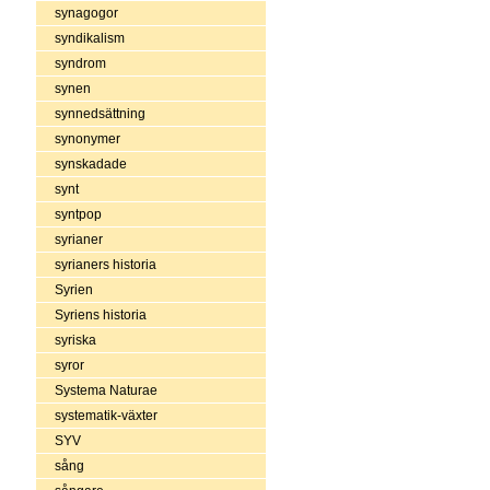
synagogor
syndikalism
syndrom
synen
synnedsättning
synonymer
synskadade
synt
syntpop
syrianer
syrianers historia
Syrien
Syriens historia
syriska
syror
Systema Naturae
systematik-växter
SYV
sång