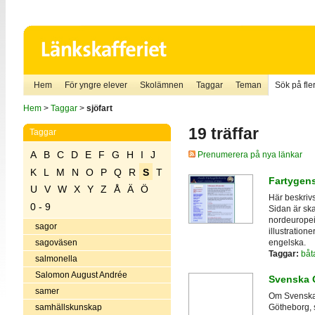
Hem
För yngre elever
Skolämnen
Taggar
Teman
Sök på fler
Hem
>
Taggar
>
sjöfart
19 träffar
Taggar
A
B
C
D
E
F
G
H
I
J
Prenumerera på nya länkar
K
L
M
N
O
P
Q
R
S
T
Fartygens
U
V
W
X
Y
Z
Å
Ä
Ö
Här beskrivs 
0 - 9
Sidan är sk
nordeuropeis
sagor
illustratione
engelska.
sagoväsen
Taggar:
båt
salmonella
Salomon August Andrée
Svenska 
samer
Om Svenska 
samhällskunskap
Götheborg, 