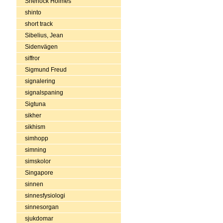
Sherlock Holmes
shinto
short track
Sibelius, Jean
Sidenvägen
siffror
Sigmund Freud
signalering
signalspaning
Sigtuna
sikher
sikhism
simhopp
simning
simskolor
Singapore
sinnen
sinnesfysiologi
sinnesorgan
sjukdomar