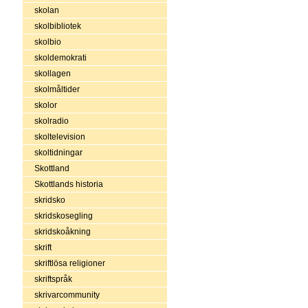
skolan
skolbibliotek
skolbio
skoldemokrati
skollagen
skolmåltider
skolor
skolradio
skoltelevision
skoltidningar
Skottland
Skottlands historia
skridsko
skridskosegling
skridskoåkning
skrift
skriftlösa religioner
skriftspråk
skrivarcommunity