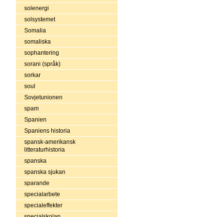
solenergi
solsystemet
Somalia
somaliska
sophantering
sorani (språk)
sorkar
soul
Sovjetunionen
spam
Spanien
Spaniens historia
spansk-amerikansk
litteraturhistoria
spanska
spanska sjukan
sparande
specialarbete
specialeffekter
specialskolan