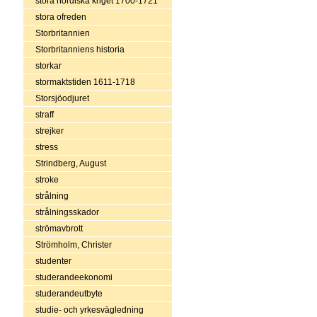
stora nordiska kriget 1700-1721
stora ofreden
Storbritannien
Storbritanniens historia
storkar
stormaktstiden 1611-1718
Storsjöodjuret
straff
strejker
stress
Strindberg, August
stroke
strålning
strålningsskador
strömavbrott
Strömholm, Christer
studenter
studerandeekonomi
studerandeutbyte
studie- och yrkesvägledning