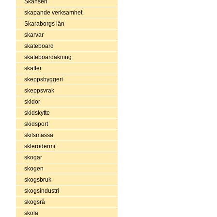
Skansen
skapande verksamhet
Skaraborgs län
skarvar
skateboard
skateboardåkning
skatter
skeppsbyggeri
skeppsvrak
skidor
skidskytte
skidsport
skilsmässa
sklerodermi
skogar
skogen
skogsbruk
skogsindustri
skogsrå
skola