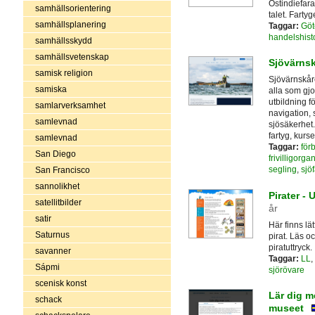
Ostindiefar
samhällsorientering
talet. Fartyg
samhällsplanering
Taggar:
Göt
handelshist
samhällsskydd
samhällsvetenskap
Sjövärns
samisk religion
Sjövärnskåre
samiska
alla som gjo
utbildning f
samlarverksamhet
navigation, 
samlevnad
sjösäkerhet
fartyg, kurse
samlevnad
Taggar:
för
San Diego
frivilligorga
segling
,
sjöf
San Francisco
sannolikhet
Pirater - 
satellitbilder
år
satir
Här finns lä
Saturnus
pirat. Läs o
piratuttryck.
savanner
Taggar:
LL
,
Sápmi
sjörövare
scenisk konst
Lär dig m
schack
museet