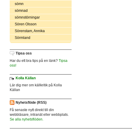
sömn
sömnad
sömnstörningar
Sören Olsson
Sörenstam, Annika
Sörmland
Tipsa oss
Har du ett bra tips på en länk?
Tipsa
oss!
Kolla Källan
Lär dig mer om källkritik på Kolla
Källan
Nyhetsflöde (RSS)
Få senaste nytt direkt till din
webbläsare, intranät eller webbplats.
Se alla nyhetsflöden.