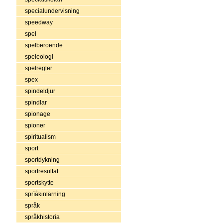
specialundervisning
speedway
spel
spelberoende
speleologi
spelregler
spex
spindeldjur
spindlar
spionage
spioner
spiritualism
sport
sportdykning
sportresultat
sportskytte
sprïåkinlärning
språk
språkhistoria