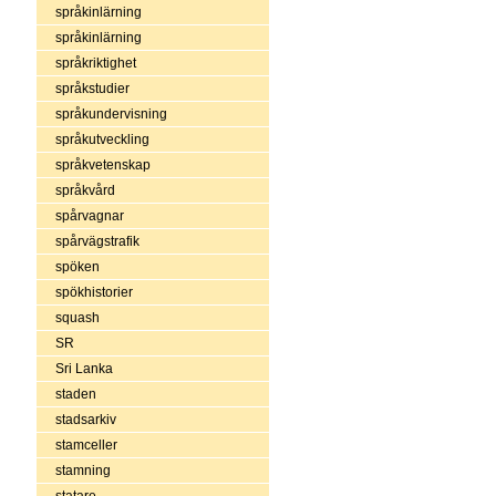
språkinlärning
språkinlärning
språkriktighet
språkstudier
språkundervisning
språkutveckling
språkvetenskap
språkvård
spårvagnar
spårvägstrafik
spöken
spökhistorier
squash
SR
Sri Lanka
staden
stadsarkiv
stamceller
stamning
statare