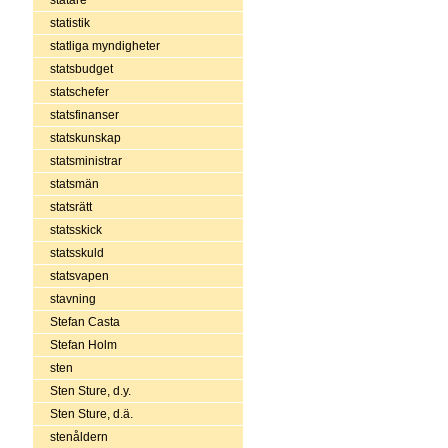
statistik
statliga myndigheter
statsbudget
statschefer
statsfinanser
statskunskap
statsministrar
statsmän
statsrätt
statsskick
statsskuld
statsvapen
stavning
Stefan Casta
Stefan Holm
sten
Sten Sture, d.y.
Sten Sture, d.ä.
stenåldern