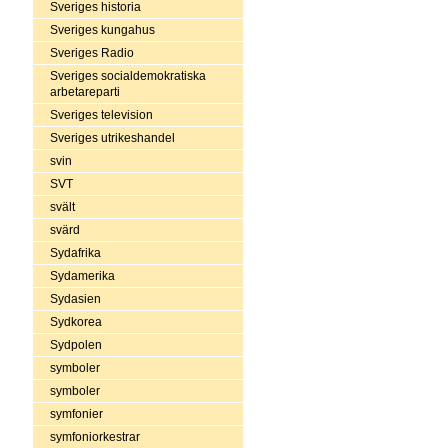
Sveriges historia
Sveriges kungahus
Sveriges Radio
Sveriges socialdemokratiska
arbetareparti
Sveriges television
Sveriges utrikeshandel
svin
SVT
svält
svärd
Sydafrika
Sydamerika
Sydasien
Sydkorea
Sydpolen
symboler
symboler
symfonier
symfoniorkestrar