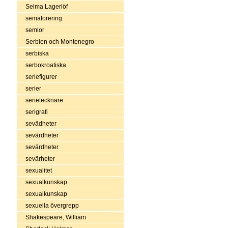
Selma Lagerlöf
semaforering
semlor
Serbien och Montenegro
serbiska
serbokroatiska
seriefigurer
serier
serietecknare
serigrafi
sevädheter
sevärdheter
sevärdheter
sevärheter
sexualitet
sexualkunskap
sexualkunskap
sexuella övergrepp
Shakespeare, William