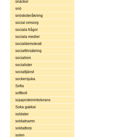
snäckor
snö
snöskoteråkning
social omsorg
sociala frågor
sociala medier
socialdemokrati
socialförsäkring
socialism
socialister
socialtjänst
sockersjuka
Sofia
softboll
sojaproteinintolerans
Soka gakkai
soldater
soldatnamn
soldattorp
solen