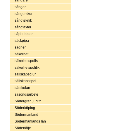
sångare
sånger
sångerskor
sångteknik
sångtexter
såpbubblor
säckpipa
sägner
säkerhet
säkerhetspolis
säkerhetspolitik
sällskapsdjur
sällskapsspel
särskolan
säsongsarbete
Södergran, Edith
Söderköping
Södermanland
Södermanlands län
Södertälje