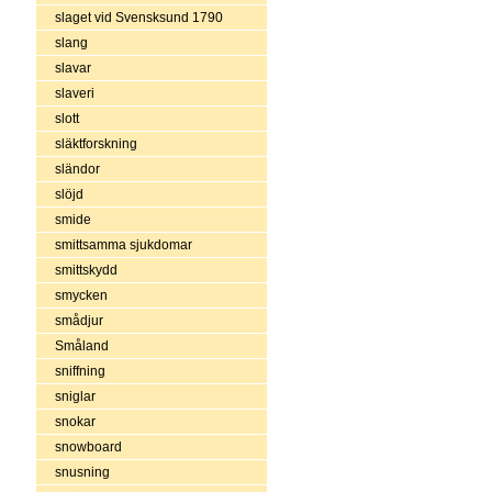
slaget vid Svensksund 1790
slang
slavar
slaveri
slott
släktforskning
sländor
slöjd
smide
smittsamma sjukdomar
smittskydd
smycken
smådjur
Småland
sniffning
sniglar
snokar
snowboard
snusning