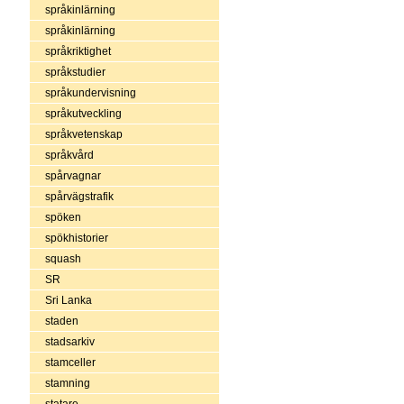
språkinlärning
språkinlärning
språkriktighet
språkstudier
språkundervisning
språkutveckling
språkvetenskap
språkvård
spårvagnar
spårvägstrafik
spöken
spökhistorier
squash
SR
Sri Lanka
staden
stadsarkiv
stamceller
stamning
statare