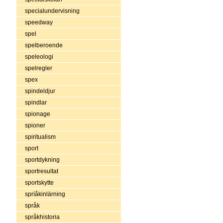
specialundervisning
speedway
spel
spelberoende
speleologi
spelregler
spex
spindeldjur
spindlar
spionage
spioner
spiritualism
sport
sportdykning
sportresultat
sportskytte
sprïåkinlärning
språk
språkhistoria