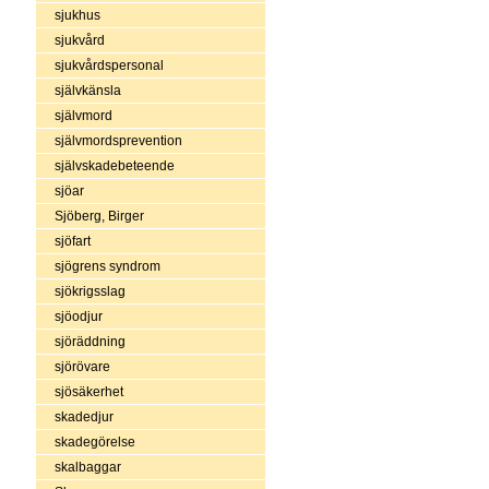
sjukhus
sjukvård
sjukvårdspersonal
självkänsla
självmord
självmordsprevention
självskadebeteende
sjöar
Sjöberg, Birger
sjöfart
sjögrens syndrom
sjökrigsslag
sjöodjur
sjöräddning
sjörövare
sjösäkerhet
skadedjur
skadegörelse
skalbaggar