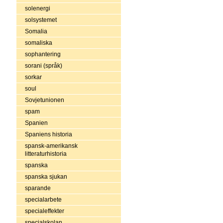
solenergi
solsystemet
Somalia
somaliska
sophantering
sorani (språk)
sorkar
soul
Sovjetunionen
spam
Spanien
Spaniens historia
spansk-amerikansk
litteraturhistoria
spanska
spanska sjukan
sparande
specialarbete
specialeffekter
specialskolan