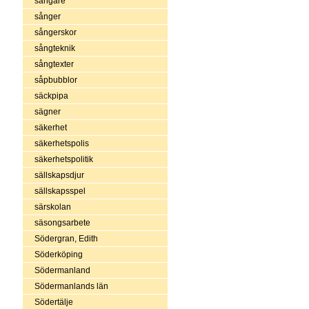
sångare
sånger
sångerskor
sångteknik
sångtexter
såpbubblor
säckpipa
sägner
säkerhet
säkerhetspolis
säkerhetspolitik
sällskapsdjur
sällskapsspel
särskolan
säsongsarbete
Södergran, Edith
Söderköping
Södermanland
Södermanlands län
Södertälje