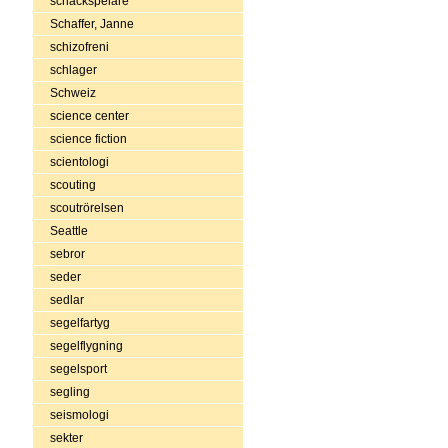
schackspelare
Schaffer, Janne
schizofreni
schlager
Schweiz
science center
science fiction
scientologi
scouting
scoutrörelsen
Seattle
sebror
seder
sedlar
segelfartyg
segelflygning
segelsport
segling
seismologi
sekter