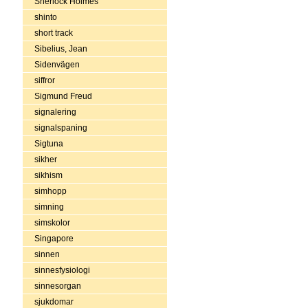
Sherlock Holmes
shinto
short track
Sibelius, Jean
Sidenvägen
siffror
Sigmund Freud
signalering
signalspaning
Sigtuna
sikher
sikhism
simhopp
simning
simskolor
Singapore
sinnen
sinnesfysiologi
sinnesorgan
sjukdomar