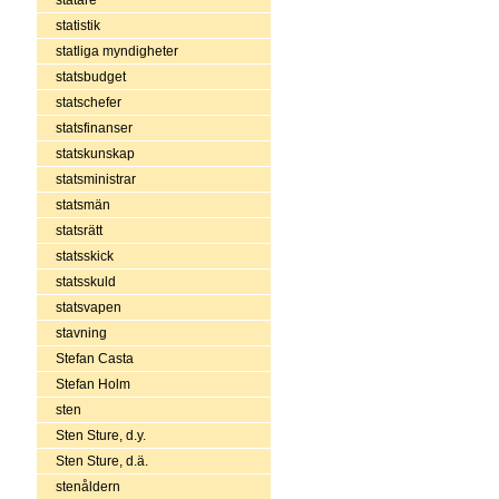
statistik
statliga myndigheter
statsbudget
statschefer
statsfinanser
statskunskap
statsministrar
statsmän
statsrätt
statsskick
statsskuld
statsvapen
stavning
Stefan Casta
Stefan Holm
sten
Sten Sture, d.y.
Sten Sture, d.ä.
stenåldern