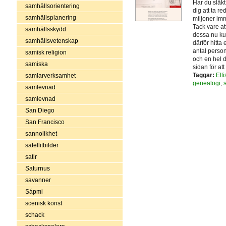
Har du släk
samhällsorientering
dig att ta 
samhällsplanering
miljoner imm
Tack vare at
samhällsskydd
dessa nu kun
samhällsvetenskap
därför hitta 
antal person
samisk religion
och en hel d
samiska
sidan för at
Taggar:
Elli
samlarverksamhet
genealogi
,
s
samlevnad
samlevnad
San Diego
San Francisco
sannolikhet
satellitbilder
satir
Saturnus
savanner
Sápmi
scenisk konst
schack