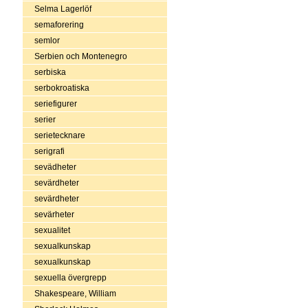
Selma Lagerlöf
semaforering
semlor
Serbien och Montenegro
serbiska
serbokroatiska
seriefigurer
serier
serietecknare
serigrafi
sevädheter
sevärdheter
sevärdheter
sevärheter
sexualitet
sexualkunskap
sexualkunskap
sexuella övergrepp
Shakespeare, William