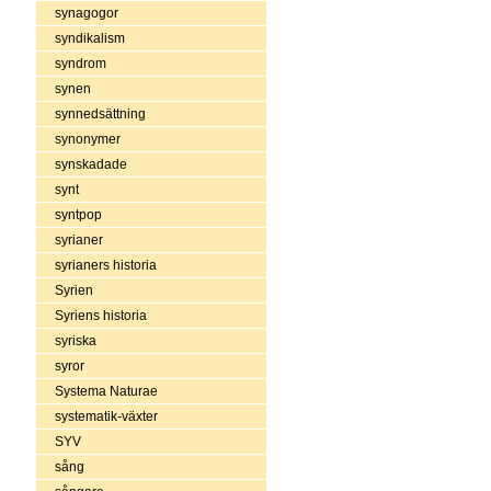
synagogor
syndikalism
syndrom
synen
synnedsättning
synonymer
synskadade
synt
syntpop
syrianer
syrianers historia
Syrien
Syriens historia
syriska
syror
Systema Naturae
systematik-växter
SYV
sång