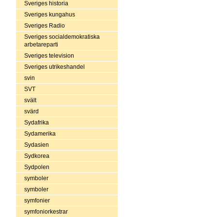
Sveriges historia
Sveriges kungahus
Sveriges Radio
Sveriges socialdemokratiska
arbetareparti
Sveriges television
Sveriges utrikeshandel
svin
SVT
svält
svärd
Sydafrika
Sydamerika
Sydasien
Sydkorea
Sydpolen
symboler
symboler
symfonier
symfoniorkestrar