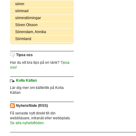
sömn
sömnad
sömnstörningar
Sören Olsson
Sörenstam, Annika
Sörmland
Tipsa oss
Har du ett bra tips på en länk?
Tipsa
oss!
Kolla Källan
Lär dig mer om källkritik på Kolla
Källan
Nyhetsflöde (RSS)
Få senaste nytt direkt till din
webbläsare, intranät eller webbplats.
Se alla nyhetsflöden.