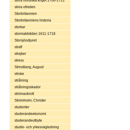
stora nordiska kriget 1700-1721
stora ofreden
Storbritannien
Storbritanniens historia
storkar
stormaktstiden 1611-1718
Storsjöodjuret
straff
strejker
stress
Strindberg, August
stroke
strålning
strålningsskador
strömavbrott
Strömholm, Christer
studenter
studerandeekonomi
studerandeutbyte
studie- och yrkesvägledning