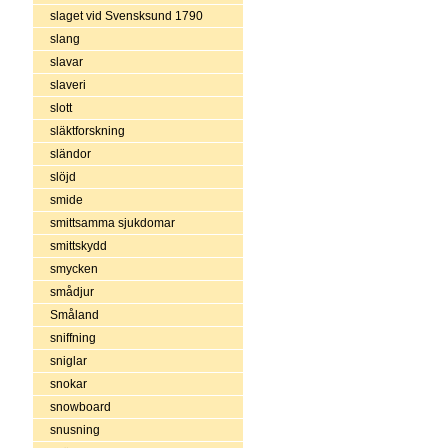
slaget vid Svensksund 1790
slang
slavar
slaveri
slott
släktforskning
sländor
slöjd
smide
smittsamma sjukdomar
smittskydd
smycken
smådjur
Småland
sniffning
sniglar
snokar
snowboard
snusning