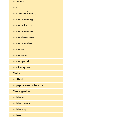
snäckor
snö
snöskoteråkning
social omsorg
sociala frågor
sociala medier
socialdemokrati
socialförsäkring
socialism
socialister
socialtjänst
sockersjuka
Sofia
softboll
sojaproteinintolerans
Soka gakkai
soldater
soldatnamn
soldattorp
solen