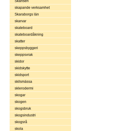
Skansen
skapande verksamhet
Skaraborgs län
skarvar
skateboard
skateboardåkning
skatter
skeppsbyggeri
skeppsvrak
skidor
skidskytte
skidsport
skilsmässa
sklerodermi
skogar
skogen
skogsbruk
skogsindustri
skogsrå
skola