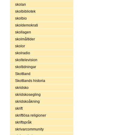
skolan
skolbibliotek
skolbio
skoldemokrati
skollagen
skolmåltider
skolor
skolradio
skoltelevision
skoltidningar
Skottland
Skottlands historia
skridsko
skridskosegling
skridskoåkning
skrift
skriftlösa religioner
skriftspråk
skrivarcommunity