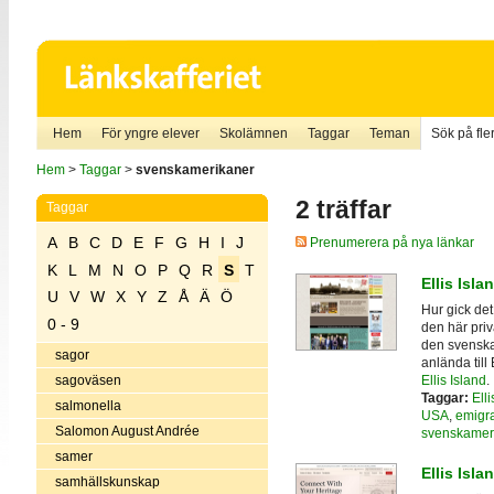
Hem
För yngre elever
Skolämnen
Taggar
Teman
Sök på fler
Hem
>
Taggar
>
svenskamerikaner
2 träffar
Taggar
A
B
C
D
E
F
G
H
I
J
Prenumerera på nya länkar
K
L
M
N
O
P
Q
R
S
T
Ellis Isla
U
V
W
X
Y
Z
Å
Ä
Ö
Hur gick det
0 - 9
den här pri
den svenska 
sagor
anlända till
Ellis Island
.
sagoväsen
Taggar:
Elli
salmonella
USA
,
emigra
Salomon August Andrée
svenskamer
samer
Ellis Isla
samhällskunskap