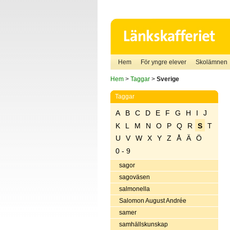
Hem
För yngre elever
Skolämnen
Hem
>
Taggar
>
Sverige
Taggar
A
B
C
D
E
F
G
H
I
J
K
L
M
N
O
P
Q
R
S
T
U
V
W
X
Y
Z
Å
Ä
Ö
0 - 9
sagor
sagoväsen
salmonella
Salomon August Andrée
samer
samhällskunskap