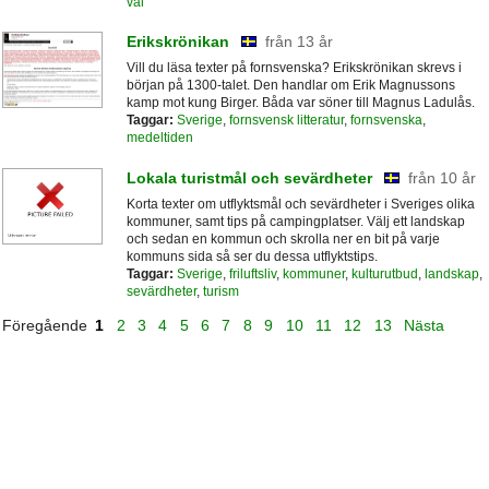
val
Erikskrönikan
från 13 år
Vill du läsa texter på fornsvenska? Erikskrönikan skrevs i
början på 1300-talet. Den handlar om Erik Magnussons
kamp mot kung Birger. Båda var söner till Magnus Ladulås.
Taggar:
Sverige
,
fornsvensk litteratur
,
fornsvenska
,
medeltiden
Lokala turistmål och sevärdheter
från 10 år
Korta texter om utflyktsmål och sevärdheter i Sveriges olika
kommuner, samt tips på campingplatser. Välj ett landskap
och sedan en kommun och skrolla ner en bit på varje
kommuns sida så ser du dessa utflyktstips.
Taggar:
Sverige
,
friluftsliv
,
kommuner
,
kulturutbud
,
landskap
,
sevärdheter
,
turism
Föregående
1
2
3
4
5
6
7
8
9
10
11
12
13
Nästa