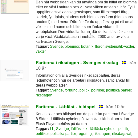
Den här webbsidan kan du använda om du hittat en blomma
eller en växt i naturen och vill veta vilken art den tillhör. Fyll i
uppgifter om växtens egenskaper, som till exempel färg,
storlek, fyndplats, bladens och blommans form (blommans
anatomi) med mera. Därefter får du upp förslag på ett antal
växter, med namn och bilder som länkar vidare till
webbplatsen Den virtuella floran, där du kan läsa fakta om
varje växt. Växtdatabasen innehåller 2000 arter av vilda
kärlväxter i Sverige.
Taggar:
Sverige
,
blommor
,
botanik
,
floror
,
systematik-växter
,
växter
Partierna i riksdagen - Sveriges riksdag
från
10 år
Information om alla Sveriges riksdagspartier, deras
ledamöter och hur de arbetar i riksdagen, samt länkar till
deras webbplatser.
Taggar:
Sverige
,
förbund
,
politik
,
politiker
,
politiska partier
,
riksdagen
Partierna - Lättläst - bildspel
från 10 år
Korta texter och bildspel om de politiska partierna i Sverige.
8 Sidor - Lättlästa nyheter på svenska, står bakom sidan.
Flash Player behövs på datorn.
Taggar:
LL
,
Sverige
,
lättläst text
,
lättlästa nyheter
,
politik
,
politiker
,
politiska partier
,
regering
,
riksdagen
,
riksdagsval
,