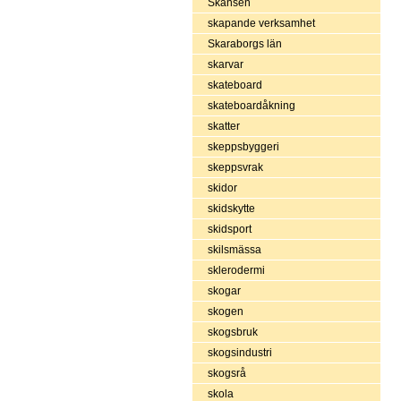
Skansen
skapande verksamhet
Skaraborgs län
skarvar
skateboard
skateboardåkning
skatter
skeppsbyggeri
skeppsvrak
skidor
skidskytte
skidsport
skilsmässa
sklerodermi
skogar
skogen
skogsbruk
skogsindustri
skogsrå
skola