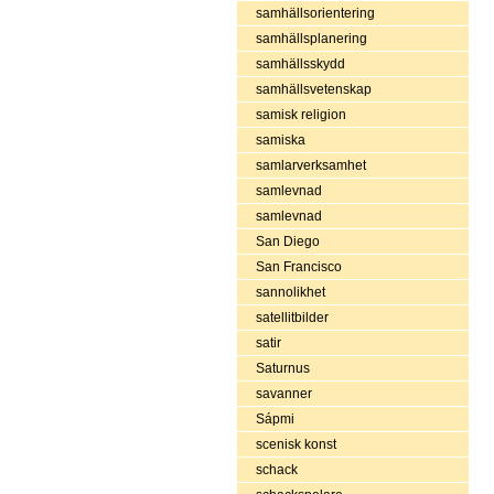
samhällsorientering
samhällsplanering
samhällsskydd
samhällsvetenskap
samisk religion
samiska
samlarverksamhet
samlevnad
samlevnad
San Diego
San Francisco
sannolikhet
satellitbilder
satir
Saturnus
savanner
Sápmi
scenisk konst
schack