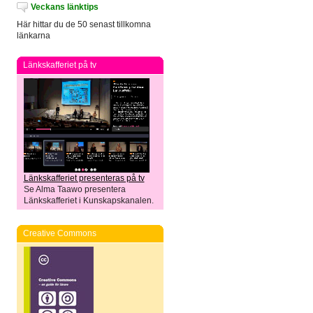
Veckans länktips
Här hittar du de 50 senast tillkomna
länkarna
Länkskafferiet på tv
Länkskafferiet presenteras på tv
Se Alma Taawo presentera
Länkskafferiet i Kunskapskanalen.
Creative Commons