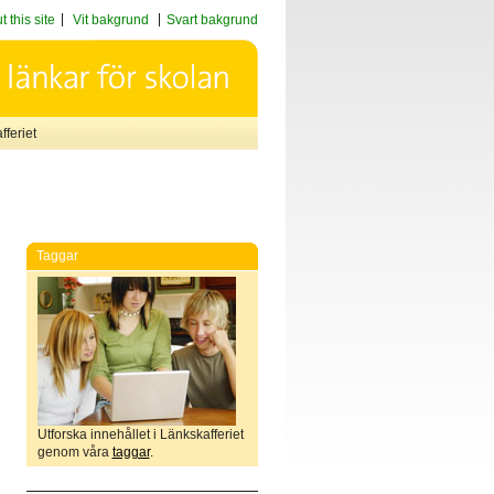
 this site
Vit bakgrund
Svart bakgrund
feriet
Taggar
Utforska innehållet i Länkskafferiet
genom våra
taggar
.