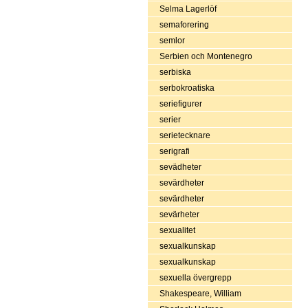
Selma Lagerlöf
semaforering
semlor
Serbien och Montenegro
serbiska
serbokroatiska
seriefigurer
serier
serietecknare
serigrafi
sevädheter
sevärdheter
sevärdheter
sevärheter
sexualitet
sexualkunskap
sexualkunskap
sexuella övergrepp
Shakespeare, William