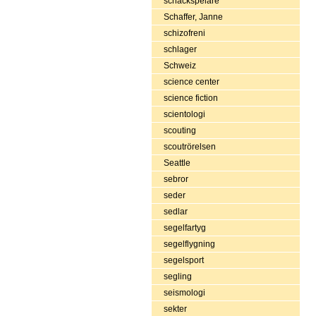
schackspelare
Schaffer, Janne
schizofreni
schlager
Schweiz
science center
science fiction
scientologi
scouting
scoutrörelsen
Seattle
sebror
seder
sedlar
segelfartyg
segelflygning
segelsport
segling
seismologi
sekter