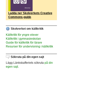
Ladda ner Skolverkets Creative
Commons-guide
.
Skolverket om källkritik
Källkritik för yngre elever
Källkritik i gymnasieskolan
Guide för källkritik för lärare
Resurser för undervisning i källkritik
Sökruta på din egen sajt
Lägg Länkskafferiets sökruta
på din
egen sajt
.