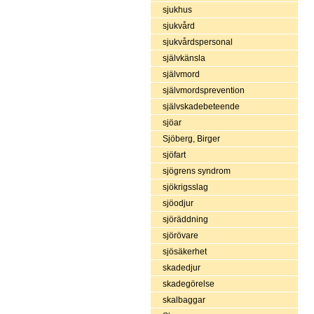
sjukhus
sjukvård
sjukvårdspersonal
självkänsla
självmord
självmordsprevention
självskadebeteende
sjöar
Sjöberg, Birger
sjöfart
sjögrens syndrom
sjökrigsslag
sjöodjur
sjöräddning
sjörövare
sjösäkerhet
skadedjur
skadegörelse
skalbaggar