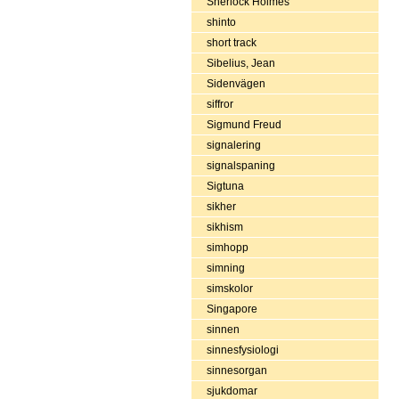
Sherlock Holmes
shinto
short track
Sibelius, Jean
Sidenvägen
siffror
Sigmund Freud
signalering
signalspaning
Sigtuna
sikher
sikhism
simhopp
simning
simskolor
Singapore
sinnen
sinnesfysiologi
sinnesorgan
sjukdomar