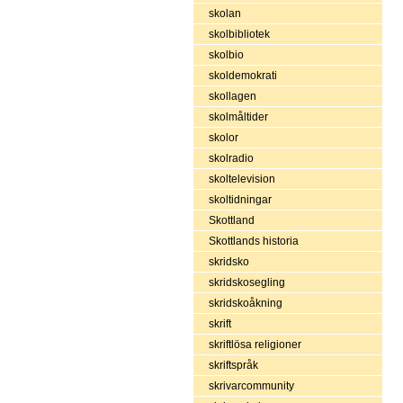
skolan
skolbibliotek
skolbio
skoldemokrati
skollagen
skolmåltider
skolor
skolradio
skoltelevision
skoltidningar
Skottland
Skottlands historia
skridsko
skridskosegling
skridskoåkning
skrift
skriftlösa religioner
skriftspråk
skrivarcommunity