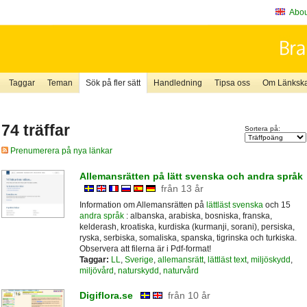
About
Taggar
Teman
Sök på fler sätt
Handledning
Tipsa oss
Om Länkskaf
74 träffar
Sortera på:
Prenumerera på nya länkar
Allemansrätten på lätt svenska och andra språk
från 13 år
Information om Allemansrätten på
lättläst svenska
och 15
andra språk
: albanska, arabiska, bosniska, franska,
kelderash, kroatiska, kurdiska (kurmanji, sorani), persiska,
ryska, serbiska, somaliska, spanska, tigrinska och turkiska.
Observera att filerna är i Pdf-format!
Taggar:
LL
,
Sverige
,
allemansrätt
,
lättläst text
,
miljöskydd
,
miljövård
,
naturskydd
,
naturvård
Digiflora.se
från 10 år