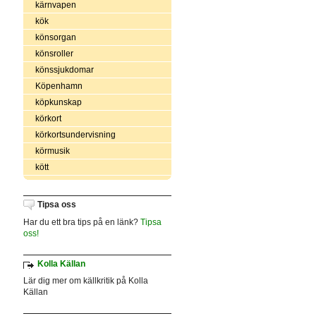
kärnvapen
kök
könsorgan
könsroller
könssjukdomar
Köpenhamn
köpkunskap
körkort
körkortsundervisning
körmusik
kött
Tipsa oss
Har du ett bra tips på en länk?
Tipsa
oss!
Kolla Källan
Lär dig mer om källkritik på Kolla
Källan