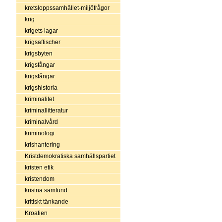
kretsloppssamhället-miljöfrågor
krig
krigets lagar
krigsaffischer
krigsbyten
krigsfångar
krigsfångar
krigshistoria
kriminalitet
kriminallitteratur
kriminalvård
kriminologi
krishantering
Kristdemokratiska samhällspartiet
kristen etik
kristendom
kristna samfund
kritiskt tänkande
Kroatien