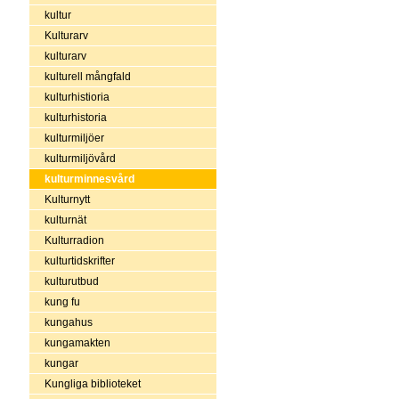
kultur
Kulturarv
kulturarv
kulturell mångfald
kulturhistioria
kulturhistoria
kulturmiljöer
kulturmiljövård
kulturminnesvård
Kulturnytt
kulturnät
Kulturradion
kulturtidskrifter
kulturutbud
kung fu
kungahus
kungamakten
kungar
Kungliga biblioteket