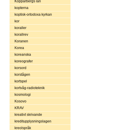
Kopparbergs län
kopterna
koptisk-ortodoxa kyrkan
kor
koraller
korallrev
Koranen
Korea
koreanska
koreografer
korsord
korstågen
kortspel
kortvåg-radioteknik
kosmologi
Kosovo
KRAV
kreativt skrivande
kreditupplysningslagen
kreolspråk