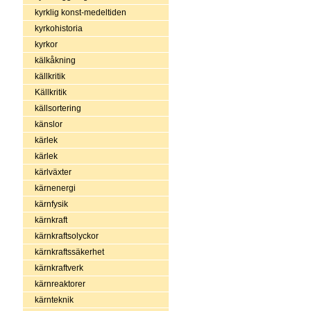
kyrklig konst-medeltiden
kyrkohistoria
kyrkor
kälkåkning
källkritik
Källkritik
källsortering
känslor
kärlek
kärlek
kärlväxter
kärnenergi
kärnfysik
kärnkraft
kärnkraftsolyckor
kärnkraftssäkerhet
kärnkraftverk
kärnreaktorer
kärnteknik