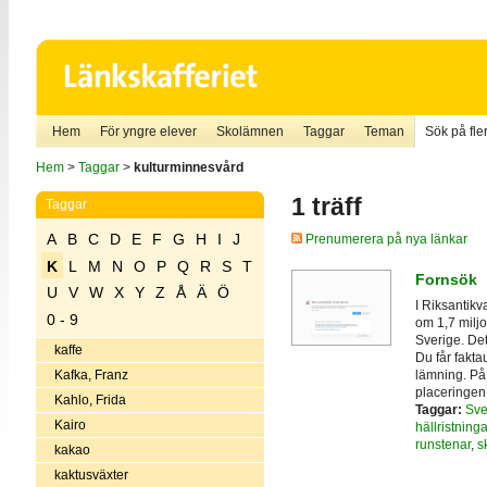
Hem
För yngre elever
Skolämnen
Taggar
Teman
Sök på fler
Hem
>
Taggar
>
kulturminnesvård
1 träff
Taggar
A
B
C
D
E
F
G
H
I
J
Prenumerera på nya länkar
K
L
M
N
O
P
Q
R
S
T
Fornsök
U
V
W
X
Y
Z
Å
Ä
Ö
I Riksantik
0 - 9
om 1,7 miljo
Sverige. De
kaffe
Du får fakta
lämning. På
Kafka, Franz
placeringen
Kahlo, Frida
Taggar:
Sve
Kairo
hällristninga
runstenar
,
s
kakao
kaktusväxter