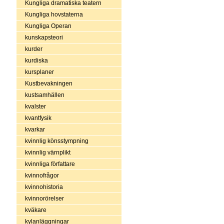
Kungliga dramatiska teatern
Kungliga hovstaterna
Kungliga Operan
kunskapsteori
kurder
kurdiska
kursplaner
Kustbevakningen
kustsamhällen
kvalster
kvantfysik
kvarkar
kvinnlig könsstympning
kvinnlig värnplikt
kvinnliga författare
kvinnofrågor
kvinnohistoria
kvinnorörelser
kväkare
kylanläggningar