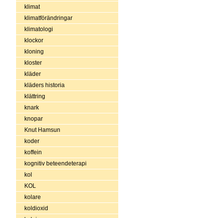
klimat
klimatförändringar
klimatologi
klockor
kloning
kloster
kläder
kläders historia
klättring
knark
knopar
Knut Hamsun
koder
koffein
kognitiv beteendeterapi
kol
KOL
kolare
koldioxid