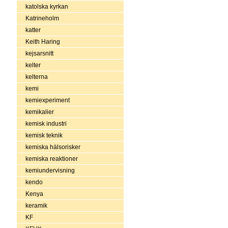
katolska kyrkan
Katrineholm
katter
Keith Haring
kejsarsnitt
kelter
kelterna
kemi
kemiexperiment
kemikalier
kemisk industri
kemisk teknik
kemiska hälsorisker
kemiska reaktioner
kemiundervisning
kendo
Kenya
keramik
KF