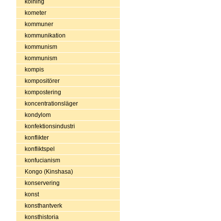
kolning
kometer
kommuner
kommunikation
kommunism
kommunism
kompis
kompositörer
kompostering
koncentrationsläger
kondylom
konfektionsindustri
konflikter
konfliktspel
konfucianism
Kongo (Kinshasa)
konservering
konst
konsthantverk
konsthistoria