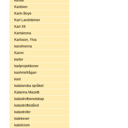
karate
Karibien
Karin Boye
Karl Landsteiner
Karl XII
Karlskrona
Karlsson, Ylva
karolinerna
Karon
kartor
kartprojektioner
kashmirfrågan
kast
katalanska språket
Katarina Mazetti
katastrofberedskap
katastrofbistånd
katastrofer
katekeser
katolicism