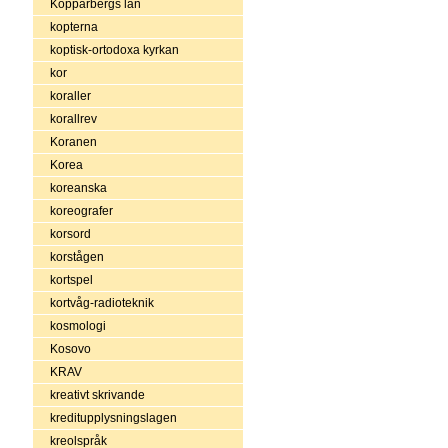
Kopparbergs län
kopterna
koptisk-ortodoxa kyrkan
kor
koraller
korallrev
Koranen
Korea
koreanska
koreografer
korsord
korstågen
kortspel
kortvåg-radioteknik
kosmologi
Kosovo
KRAV
kreativt skrivande
kreditupplysningslagen
kreolspråk