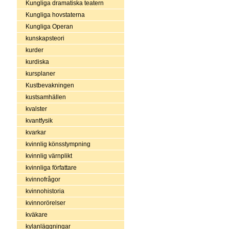
Kungliga dramatiska teatern
Kungliga hovstaterna
Kungliga Operan
kunskapsteori
kurder
kurdiska
kursplaner
Kustbevakningen
kustsamhällen
kvalster
kvantfysik
kvarkar
kvinnlig könsstympning
kvinnlig värnplikt
kvinnliga författare
kvinnofrågor
kvinnohistoria
kvinnorörelser
kväkare
kylanläggningar