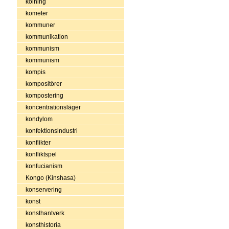
kolning
kometer
kommuner
kommunikation
kommunism
kommunism
kompis
kompositörer
kompostering
koncentrationsläger
kondylom
konfektionsindustri
konflikter
konfliktspel
konfucianism
Kongo (Kinshasa)
konservering
konst
konsthantverk
konsthistoria