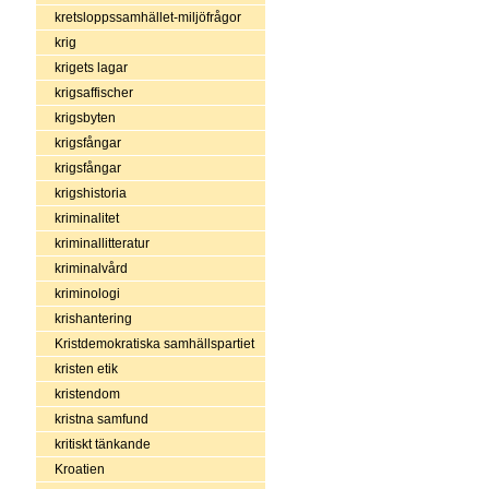
kretsloppssamhället-miljöfrågor
krig
krigets lagar
krigsaffischer
krigsbyten
krigsfångar
krigsfångar
krigshistoria
kriminalitet
kriminallitteratur
kriminalvård
kriminologi
krishantering
Kristdemokratiska samhällspartiet
kristen etik
kristendom
kristna samfund
kritiskt tänkande
Kroatien