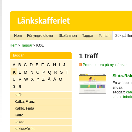
Hem
För yngre elever
Skolämnen
Taggar
Teman
Sök på fler
Hem
>
Taggar
>
KOL
1 träff
Taggar
A
B
C
D
E
F
G
H
I
J
Prenumerera på nya länkar
K
L
M
N
O
P
Q
R
S
T
Sluta-Rök
U
V
W
X
Y
Z
Å
Ä
Ö
En webbplat
0 - 9
snusa.
Taggar:
can
kaffe
tobak
,
tobak
Kafka, Franz
Kahlo, Frida
Kairo
kakao
kaktusväxter