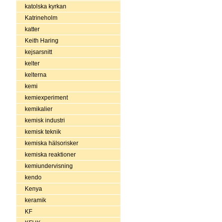
katolska kyrkan
Katrineholm
katter
Keith Haring
kejsarsnitt
kelter
kelterna
kemi
kemiexperiment
kemikalier
kemisk industri
kemisk teknik
kemiska hälsorisker
kemiska reaktioner
kemiundervisning
kendo
Kenya
keramik
KF