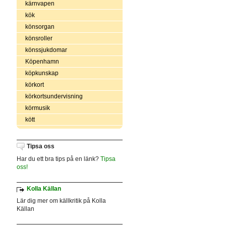
kärnvapen
kök
könsorgan
könsroller
könssjukdomar
Köpenhamn
köpkunskap
körkort
körkortsundervisning
körmusik
kött
Tipsa oss
Har du ett bra tips på en länk?
Tipsa
oss!
Kolla Källan
Lär dig mer om källkritik på Kolla
Källan