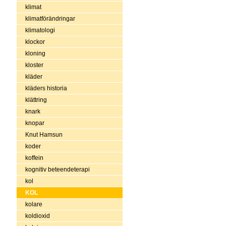
klimat
klimatförändringar
klimatologi
klockor
kloning
kloster
kläder
kläders historia
klättring
knark
knopar
Knut Hamsun
koder
koffein
kognitiv beteendeterapi
kol
KOL
kolare
koldioxid