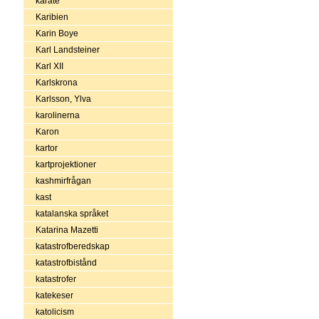
karate
Karibien
Karin Boye
Karl Landsteiner
Karl XII
Karlskrona
Karlsson, Ylva
karolinerna
Karon
kartor
kartprojektioner
kashmirfrågan
kast
katalanska språket
Katarina Mazetti
katastrofberedskap
katastrofbistånd
katastrofer
katekeser
katolicism