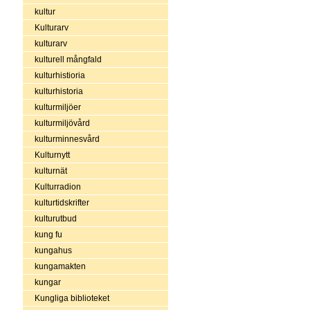
kultur
Kulturarv
kulturarv
kulturell mångfald
kulturhistioria
kulturhistoria
kulturmiljöer
kulturmiljövård
kulturminnesvård
Kulturnytt
kulturnät
Kulturradion
kulturtidskrifter
kulturutbud
kung fu
kungahus
kungamakten
kungar
Kungliga biblioteket