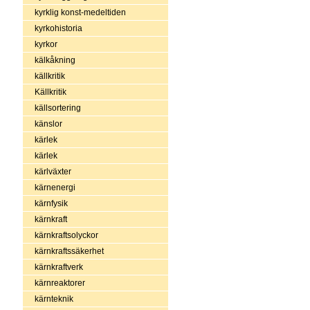
kyrklig konst-medeltiden
kyrkohistoria
kyrkor
kälkåkning
källkritik
Källkritik
källsortering
känslor
kärlek
kärlek
kärlväxter
kärnenergi
kärnfysik
kärnkraft
kärnkraftsolyckor
kärnkraftssäkerhet
kärnkraftverk
kärnreaktorer
kärnteknik