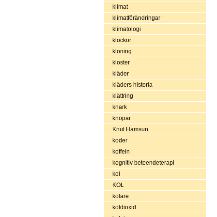
klimat
klimatförändringar
klimatologi
klockor
kloning
kloster
kläder
kläders historia
klättring
knark
knopar
Knut Hamsun
koder
koffein
kognitiv beteendeterapi
kol
KOL
kolare
koldioxid