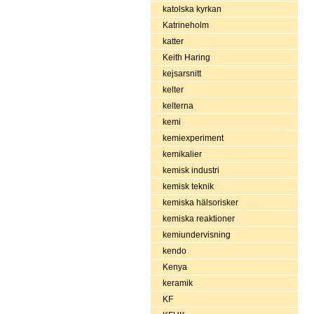
katolska kyrkan
Katrineholm
katter
Keith Haring
kejsarsnitt
kelter
kelterna
kemi
kemiexperiment
kemikalier
kemisk industri
kemisk teknik
kemiska hälsorisker
kemiska reaktioner
kemiundervisning
kendo
Kenya
keramik
KF