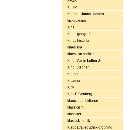
KFUK
KFUM
Khemiri, Jonas Hassen
kickboxning
Kina
Kinas geografi
Kinas historia
kinesiska
kinesiska språket
King, Martin Luther Jr.
King, Stephen
Kiruna
Kisamor
Kitty
Kjell E Genberg
klamydiainfektioner
klassicism
klassiker
klassisk musik
Kleopatra, egyptisk drottning