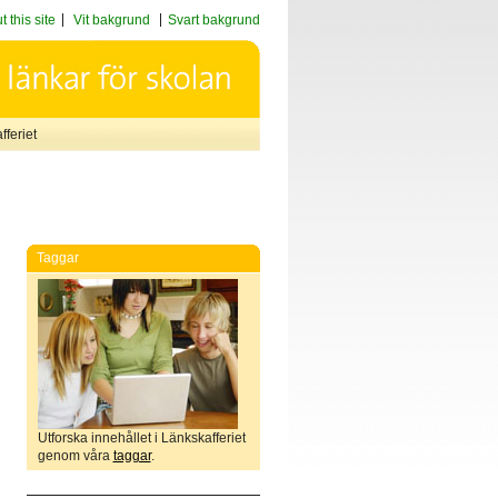
 this site
Vit bakgrund
Svart bakgrund
feriet
Taggar
Utforska innehållet i Länkskafferiet
genom våra
taggar
.