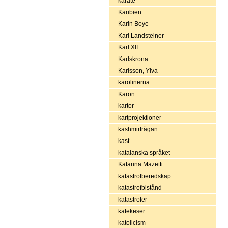
karate
Karibien
Karin Boye
Karl Landsteiner
Karl XII
Karlskrona
Karlsson, Ylva
karolinerna
Karon
kartor
kartprojektioner
kashmirfrågan
kast
katalanska språket
Katarina Mazetti
katastrofberedskap
katastrofbistånd
katastrofer
katekeser
katolicism