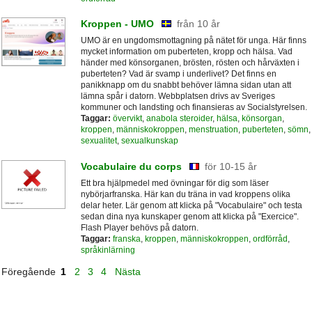
Kroppen - UMO
från 10 år
UMO är en ungdomsmottagning på nätet för unga. Här finns
mycket information om puberteten, kropp och hälsa. Vad
händer med könsorganen, brösten, rösten och hårväxten i
puberteten? Vad är svamp i underlivet? Det finns en
panikknapp om du snabbt behöver lämna sidan utan att
lämna spår i datorn. Webbplatsen drivs av Sveriges
kommuner och landsting och finansieras av Socialstyrelsen.
Taggar:
övervikt
,
anabola steroider
,
hälsa
,
könsorgan
,
kroppen
,
människokroppen
,
menstruation
,
puberteten
,
sömn
,
sexualitet
,
sexualkunskap
Vocabulaire du corps
för 10-15 år
Ett bra hjälpmedel med övningar för dig som läser
nybörjarfranska. Här kan du träna in vad kroppens olika
delar heter. Lär genom att klicka på "Vocabulaire" och testa
sedan dina nya kunskaper genom att klicka på "Exercice".
Flash Player behövs på datorn.
Taggar:
franska
,
kroppen
,
människokroppen
,
ordförråd
,
språkinlärning
Föregående
1
2
3
4
Nästa