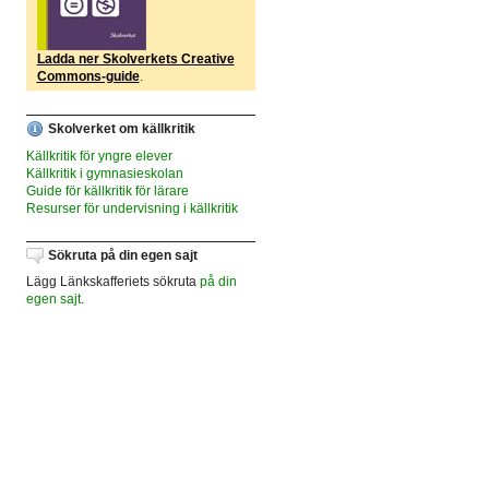
Ladda ner Skolverkets Creative
Commons-guide
.
Skolverket om källkritik
Källkritik för yngre elever
Källkritik i gymnasieskolan
Guide för källkritik för lärare
Resurser för undervisning i källkritik
Sökruta på din egen sajt
Lägg Länkskafferiets sökruta
på din
egen sajt
.