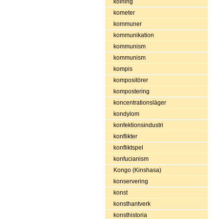
kolning
kometer
kommuner
kommunikation
kommunism
kommunism
kompis
kompositörer
kompostering
koncentrationsläger
kondylom
konfektionsindustri
konflikter
konfliktspel
konfucianism
Kongo (Kinshasa)
konservering
konst
konsthantverk
konsthistoria