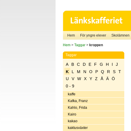
Hem
För yngre elever
Skolämnen
Hem
>
Taggar
>
kroppen
Taggar
A
B
C
D
E
F
G
H
I
J
K
L
M
N
O
P
Q
R
S
T
U
V
W
X
Y
Z
Å
Ä
Ö
0 - 9
kaffe
Kafka, Franz
Kahlo, Frida
Kairo
kakao
kaktusväxter