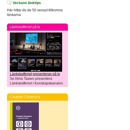
Veckans länktips
Här hittar du de 50 senast tillkomna
länkarna
Länkskafferiet på tv
Länkskafferiet presenteras på tv
Se Alma Taawo presentera
Länkskafferiet i Kunskapskanalen.
Creative Commons