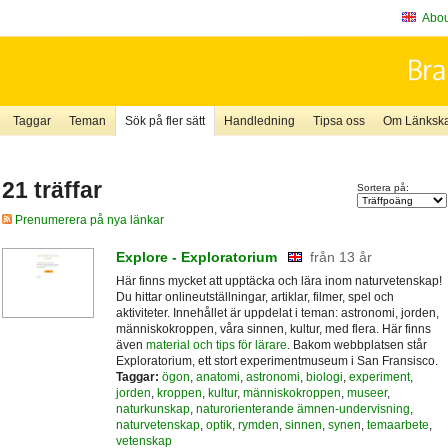
About
Taggar
Teman
Sök på fler sätt
Handledning
Tipsa oss
Om Länkskaf
21 träffar
Sortera på:
Prenumerera på nya länkar
Explore - Exploratorium
från 13 år
Här finns mycket att upptäcka och lära inom naturvetenskap!
Du hittar onlineutställningar, artiklar, filmer, spel och
aktiviteter. Innehållet är uppdelat i teman: astronomi, jorden,
människokroppen, våra sinnen, kultur, med flera. Här finns
även
material och tips för lärare
. Bakom webbplatsen står
Exploratorium, ett stort experimentmuseum i San Fransisco.
Taggar:
ögon
,
anatomi
,
astronomi
,
biologi
,
experiment
,
jorden
,
kroppen
,
kultur
,
människokroppen
,
museer
,
naturkunskap
,
naturorienterande ämnen-undervisning
,
naturvetenskap
,
optik
,
rymden
,
sinnen
,
synen
,
temaarbete
,
vetenskap