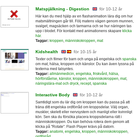
Matspjälkning - Digestion
för 10-12 år
Här kan du med hjälp av en flashanimation lära dig om hur
matsmältningen går till. Följ matens vägen genom munnen,
svalget, magsäcken och tarmarna och se hur näringen tas
upp i blodet. För kontakt med animationens skapare
klicka
här
.
Taggar:
kroppen
,
människokroppen
,
mat
Kidshealth
för 10-15 år
Texter och filmer för barn och unga på engelska och
spanska
om mat, hälsa, kroppen och känslor. Du kan även lyssna på
texterna med talsyntes.
Taggar:
allmänmedicin
,
engelska
,
friskvård
,
hälsa
,
hörförståelse
,
känslor
,
kroppen
,
människokroppen
,
mat
,
näringslära-mat och dryck
,
recept
,
spanska
Interactive Body
för 10-12 år
Samtidigt som du lär dig om kroppen kan du passa på att
träna ditt engelska ordförråd om kroppsdelar. Välj organ,
muskler, skelett eller nervsystem och manligt eller kvinnligt
kön. Sen ska du försöka placera kroppsdelarna rätt i
människokroppen. Du kan behöva rotera dem genom att
klicka på "Rotate". Flash Player krävs på datorn.
Taggar:
anatomi
,
engelska
,
kroppen
,
människokroppen
,
ordförråd