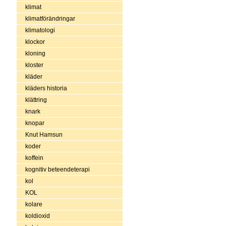
klimat
klimatförändringar
klimatologi
klockor
kloning
kloster
kläder
kläders historia
klättring
knark
knopar
Knut Hamsun
koder
koffein
kognitiv beteendeterapi
kol
KOL
kolare
koldioxid