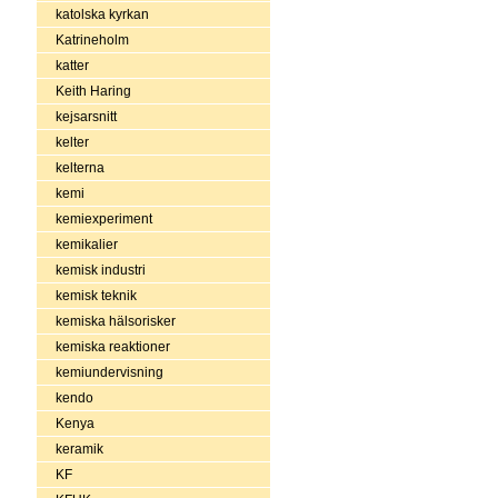
katolska kyrkan
Katrineholm
katter
Keith Haring
kejsarsnitt
kelter
kelterna
kemi
kemiexperiment
kemikalier
kemisk industri
kemisk teknik
kemiska hälsorisker
kemiska reaktioner
kemiundervisning
kendo
Kenya
keramik
KF