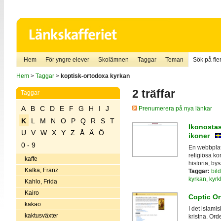
Hem
För yngre elever
Skolämnen
Taggar
Teman
Sök på fler
Hem
>
Taggar
>
koptisk-ortodoxa kyrkan
2 träffar
Taggar
A
B
C
D
E
F
G
H
I
J
Prenumerera på nya länkar
K
L
M
N
O
P
Q
R
S
T
Ikonostas
U
V
W
X
Y
Z
Å
Ä
Ö
ikoner
0 - 9
En webbplat
religiösa k
kaffe
historia, by
Kafka, Franz
Taggar:
bild
kyrkan
,
kyrk
Kahlo, Frida
Kairo
Coptic O
kakao
I det islami
kaktusväxter
kristna. Ord