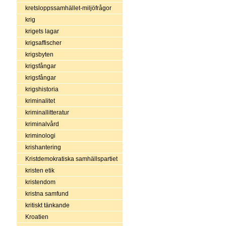
kretsloppssamhället-miljöfrågor
krig
krigets lagar
krigsaffischer
krigsbyten
krigsfångar
krigsfångar
krigshistoria
kriminalitet
kriminallitteratur
kriminalvård
kriminologi
krishantering
Kristdemokratiska samhällspartiet
kristen etik
kristendom
kristna samfund
kritiskt tänkande
Kroatien