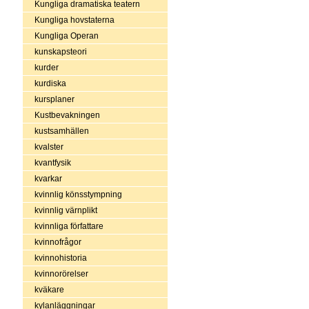
Kungliga dramatiska teatern
Kungliga hovstaterna
Kungliga Operan
kunskapsteori
kurder
kurdiska
kursplaner
Kustbevakningen
kustsamhällen
kvalster
kvantfysik
kvarkar
kvinnlig könsstympning
kvinnlig värnplikt
kvinnliga författare
kvinnofrågor
kvinnohistoria
kvinnorörelser
kväkare
kylanläggningar