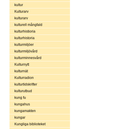
kultur
Kulturarv
kulturarv
kulturell mångfald
kulturhistioria
kulturhistoria
kulturmiljöer
kulturmiljövård
kulturminnesvård
Kulturnytt
kulturnät
Kulturradion
kulturtidskrifter
kulturutbud
kung fu
kungahus
kungamakten
kungar
Kungliga biblioteket