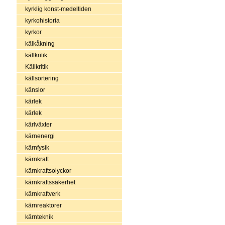
kyrklig konst-medeltiden
kyrkohistoria
kyrkor
kälkåkning
källkritik
Källkritik
källsortering
känslor
kärlek
kärlek
kärlväxter
kärnenergi
kärnfysik
kärnkraft
kärnkraftsolyckor
kärnkraftssäkerhet
kärnkraftverk
kärnreaktorer
kärnteknik