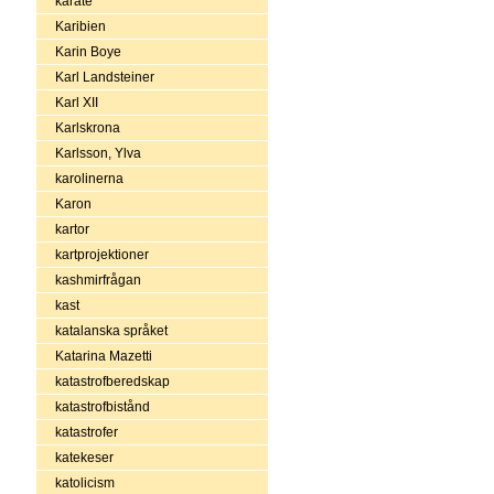
karate
Karibien
Karin Boye
Karl Landsteiner
Karl XII
Karlskrona
Karlsson, Ylva
karolinerna
Karon
kartor
kartprojektioner
kashmirfrågan
kast
katalanska språket
Katarina Mazetti
katastrofberedskap
katastrofbistånd
katastrofer
katekeser
katolicism