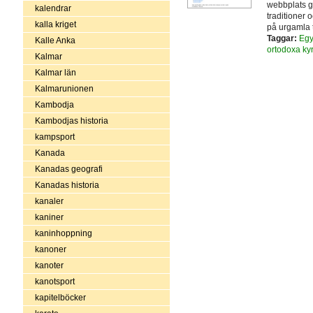
webbplats ge
kalendrar
traditioner 
kalla kriget
på urgamla t
Taggar:
Egy
Kalle Anka
ortodoxa ky
Kalmar
Kalmar län
Kalmarunionen
Kambodja
Kambodjas historia
kampsport
Kanada
Kanadas geografi
Kanadas historia
kanaler
kaniner
kaninhoppning
kanoner
kanoter
kanotsport
kapitelböcker