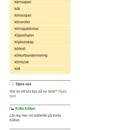
kärnvapen
kök
könsorgan
könsroller
könssjukdomar
Köpenhamn
köpkunskap
körkort
körkortsundervisning
körmusik
kött
Tipsa oss
Har du ett bra tips på en länk?
Tipsa
oss!
Kolla Källan
Lär dig mer om källkritik på Kolla
Källan