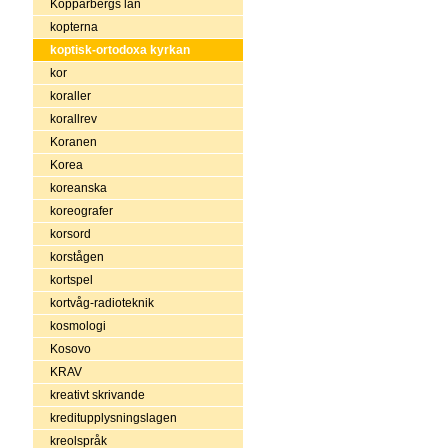
Kopparbergs län
kopterna
koptisk-ortodoxa kyrkan
kor
koraller
korallrev
Koranen
Korea
koreanska
koreografer
korsord
korstågen
kortspel
kortvåg-radioteknik
kosmologi
Kosovo
KRAV
kreativt skrivande
kreditupplysningslagen
kreolspråk