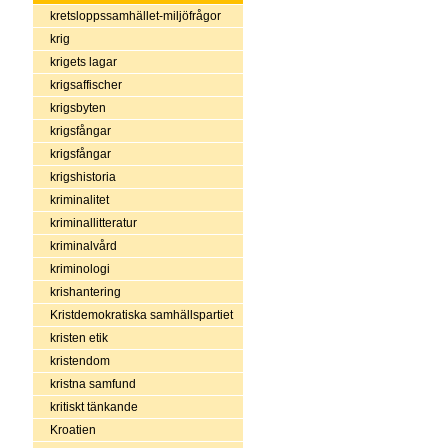
kretsloppssamhället-miljöfrågor
krig
krigets lagar
krigsaffischer
krigsbyten
krigsfångar
krigsfångar
krigshistoria
kriminalitet
kriminallitteratur
kriminalvård
kriminologi
krishantering
Kristdemokratiska samhällspartiet
kristen etik
kristendom
kristna samfund
kritiskt tänkande
Kroatien