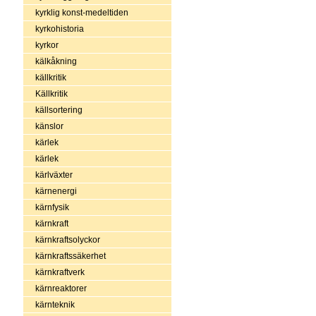
kyrklig konst-medeltiden
kyrkohistoria
kyrkor
kälkåkning
källkritik
Källkritik
källsortering
känslor
kärlek
kärlek
kärlväxter
kärnenergi
kärnfysik
kärnkraft
kärnkraftsolyckor
kärnkraftssäkerhet
kärnkraftverk
kärnreaktorer
kärnteknik