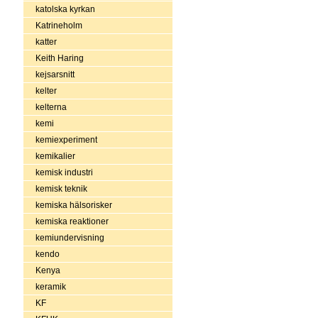
katolska kyrkan
Katrineholm
katter
Keith Haring
kejsarsnitt
kelter
kelterna
kemi
kemiexperiment
kemikalier
kemisk industri
kemisk teknik
kemiska hälsorisker
kemiska reaktioner
kemiundervisning
kendo
Kenya
keramik
KF