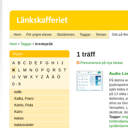
Hem
För yngre elever
Skolämnen
Taggar
Teman
Sök på fler
Hem
>
Taggar
>
kreolspråk
1 träff
Taggar
A
B
C
D
E
F
G
H
I
J
Prenumerera på nya länkar
K
L
M
N
O
P
Q
R
S
T
Audio Li
U
V
W
X
Y
Z
Å
Ä
Ö
På denna we
0 - 9
ljudinspelni
själv bidra 
kaffe
på 13 olika 
italienska, 
Kafka, Franz
drivs av Gr
Kahlo, Frida
Versailles. 
Kairo
skolbruk, lä
Taggar:
eng
kakao
hörförståels
kaktusväxter
språkinlärn