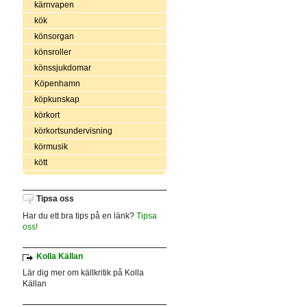
kärnvapen
kök
könsorgan
könsroller
könssjukdomar
Köpenhamn
köpkunskap
körkort
körkortsundervisning
körmusik
kött
Tipsa oss
Har du ett bra tips på en länk?
Tipsa
oss!
Kolla Källan
Lär dig mer om källkritik på Kolla
Källan