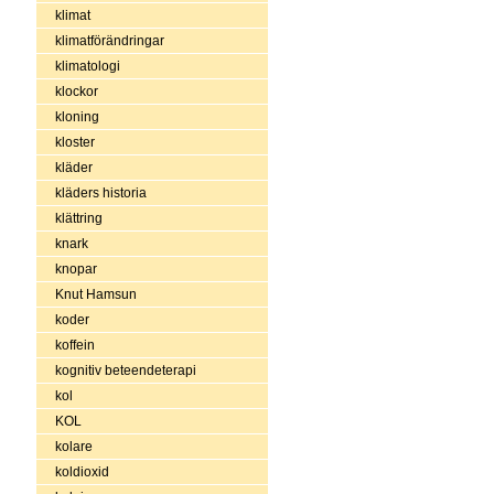
klimat
klimatförändringar
klimatologi
klockor
kloning
kloster
kläder
kläders historia
klättring
knark
knopar
Knut Hamsun
koder
koffein
kognitiv beteendeterapi
kol
KOL
kolare
koldioxid