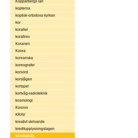
Kopparbergs län
kopterna
koptisk-ortodoxa kyrkan
kor
koraller
korallrev
Koranen
Korea
koreanska
koreografer
korsord
korstågen
kortspel
kortvåg-radioteknik
kosmologi
Kosovo
KRAV
kreativt skrivande
kreditupplysningslagen
kreolspråk