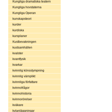
Kungliga dramatiska teatern
Kungliga hovstaterna
Kungliga Operan
kunskapsteori
kurder
kurdiska
kursplaner
Kustbevakningen
kustsamhällen
kvalster
kvantfysik
kvarkar
kvinnlig könsstympning
kvinnlig värnplikt
kvinnliga författare
kvinnofrågor
kvinnohistoria
kvinnorörelser
kväkare
kylanläggningar