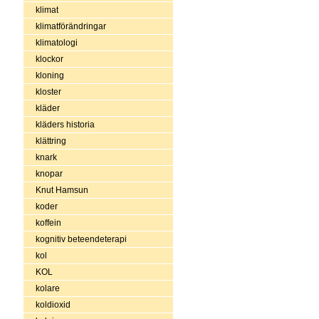
klimat
klimatförändringar
klimatologi
klockor
kloning
kloster
kläder
kläders historia
klättring
knark
knopar
Knut Hamsun
koder
koffein
kognitiv beteendeterapi
kol
KOL
kolare
koldioxid