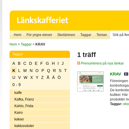
Hem
För yngre elever
Skolämnen
Taggar
Teman
Sök på fler
Hem
>
Taggar
>
KRAV
1 träff
Taggar
A
B
C
D
E
F
G
H
I
J
Prenumerera på nya länkar
K
L
M
N
O
P
Q
R
S
T
KRAV
U
V
W
X
Y
Z
Å
Ä
Ö
Föreningen 
0 - 9
kontrollorga
De kontrolle
kaffe
butiker. Hä
produkter m
Kafka, Franz
Taggar:
eko
Kahlo, Frida
Kairo
kakao
kaktusväxter