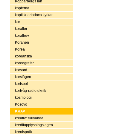
Kopparbergs län
kopterna
koptisk-ortodoxa kyrkan
kor
koraller
korallrev
Koranen
Korea
koreanska
koreografer
korsord
korstågen
kortspel
kortvåg-radioteknik
kosmologi
Kosovo
KRAV
kreativt skrivande
kreditupplysningslagen
kreolspråk