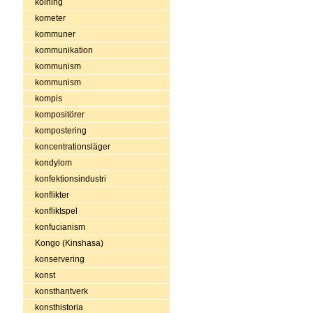
kolning
kometer
kommuner
kommunikation
kommunism
kommunism
kompis
kompositörer
kompostering
koncentrationsläger
kondylom
konfektionsindustri
konflikter
konfliktspel
konfucianism
Kongo (Kinshasa)
konservering
konst
konsthantverk
konsthistoria