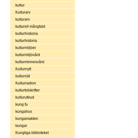
kultur
Kulturarv
kulturarv
kulturell mångfald
kulturhistioria
kulturhistoria
kulturmiljöer
kulturmiljövård
kulturminnesvård
Kulturnytt
kulturnät
Kulturradion
kulturtidskrifter
kulturutbud
kung fu
kungahus
kungamakten
kungar
Kungliga biblioteket