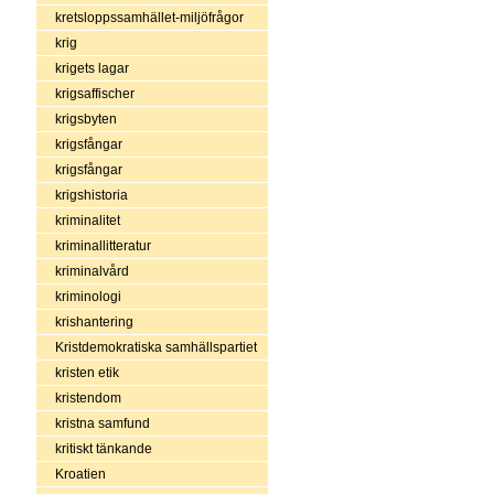
kretsloppssamhället-miljöfrågor
krig
krigets lagar
krigsaffischer
krigsbyten
krigsfångar
krigsfångar
krigshistoria
kriminalitet
kriminallitteratur
kriminalvård
kriminologi
krishantering
Kristdemokratiska samhällspartiet
kristen etik
kristendom
kristna samfund
kritiskt tänkande
Kroatien