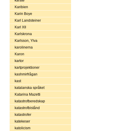
karate
Karibien
Karin Boye
Karl Landsteiner
Karl XII
Karlskrona
Karlsson, Ylva
karolinerna
Karon
kartor
kartprojektioner
kashmirfrågan
kast
katalanska språket
Katarina Mazetti
katastrofberedskap
katastrofbistånd
katastrofer
katekeser
katolicism