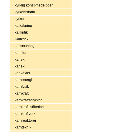
kyrklig konst-medeltiden
kyrkohistoria
kyrkor
kälkåkning
källkritik
Källkritik
källsortering
känslor
kärlek
kärlek
kärlväxter
kärnenergi
kärnfysik
kärnkraft
kärnkraftsolyckor
kärnkraftssäkerhet
kärnkraftverk
kärnreaktorer
kärnteknik