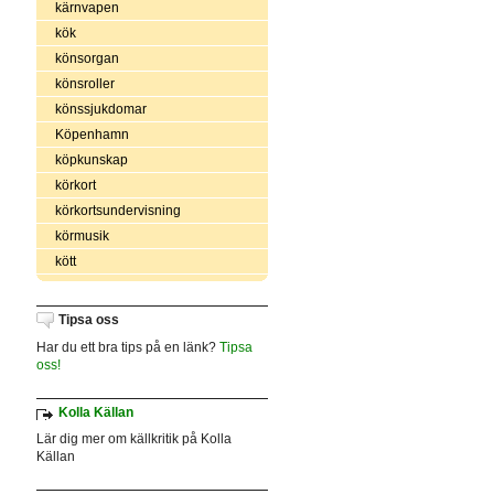
kärnvapen
kök
könsorgan
könsroller
könssjukdomar
Köpenhamn
köpkunskap
körkort
körkortsundervisning
körmusik
kött
Tipsa oss
Har du ett bra tips på en länk?
Tipsa
oss!
Kolla Källan
Lär dig mer om källkritik på Kolla
Källan