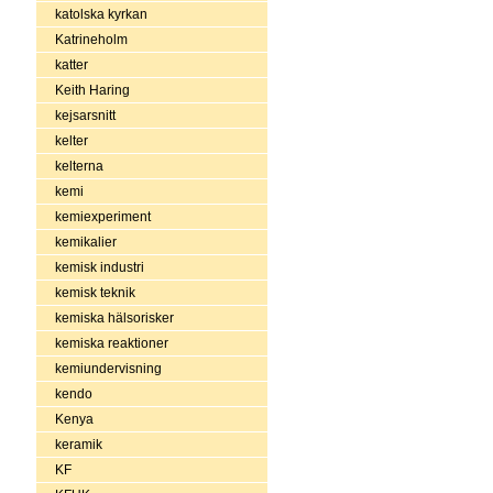
katolska kyrkan
Katrineholm
katter
Keith Haring
kejsarsnitt
kelter
kelterna
kemi
kemiexperiment
kemikalier
kemisk industri
kemisk teknik
kemiska hälsorisker
kemiska reaktioner
kemiundervisning
kendo
Kenya
keramik
KF