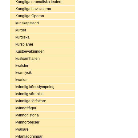
Kungliga dramatiska teatern
Kungliga hovstaterna
Kungliga Operan
kunskapsteori
kurder
kurdiska
kursplaner
Kustbevakningen
kustsamhällen
kvalster
kvantfysik
kvarkar
kvinnlig könsstympning
kvinnlig värnplikt
kvinnliga författare
kvinnofrågor
kvinnohistoria
kvinnorörelser
kväkare
kylanläggningar