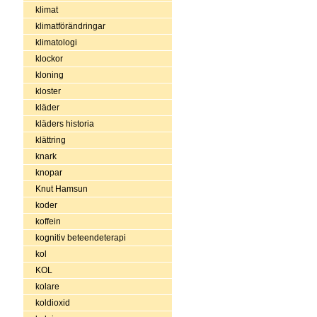
klimat
klimatförändringar
klimatologi
klockor
kloning
kloster
kläder
kläders historia
klättring
knark
knopar
Knut Hamsun
koder
koffein
kognitiv beteendeterapi
kol
KOL
kolare
koldioxid