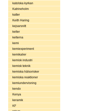
katolska kyrkan
Katrineholm
katter
Keith Haring
kejsarsnitt
kelter
kelterna
kemi
kemiexperiment
kemikalier
kemisk industri
kemisk teknik
kemiska hälsorisker
kemiska reaktioner
kemiundervisning
kendo
Kenya
keramik
KF