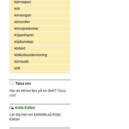
kärnvapen
kök
könsorgan
könsroller
könssjukdomar
Köpenhamn
köpkunskap
körkort
körkortsundervisning
körmusik
kött
Tipsa oss
Har du ett bra tips på en länk?
Tipsa
oss!
Kolla Källan
Lär dig mer om källkritik på Kolla
Källan