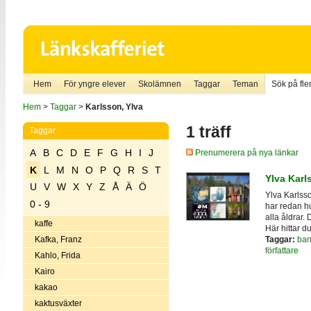
Hem
För yngre elever
Skolämnen
Taggar
Teman
Sök på fler
Hem
>
Taggar
>
Karlsson, Ylva
1 träff
Taggar
A
B
C
D
E
F
G
H
I
J
Prenumerera på nya länkar
K
L
M
N
O
P
Q
R
S
T
Ylva Karl
U
V
W
X
Y
Z
Å
Ä
Ö
Ylva Karlsso
0 - 9
har redan hu
alla åldrar.
kaffe
Här hittar d
Taggar:
bar
Kafka, Franz
författare
Kahlo, Frida
Kairo
kakao
kaktusväxter