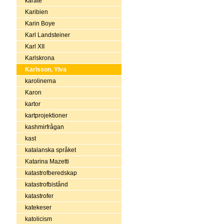
karate
Karibien
Karin Boye
Karl Landsteiner
Karl XII
Karlskrona
Karlsson, Ylva
karolinerna
Karon
kartor
kartprojektioner
kashmirfrågan
kast
katalanska språket
Katarina Mazetti
katastrofberedskap
katastrofbistånd
katastrofer
katekeser
katolicism