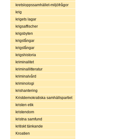
kretsloppssamhället-miljöfrågor
krig
krigets lagar
krigsaffischer
krigsbyten
krigsfångar
krigsfångar
krigshistoria
kriminalitet
kriminallitteratur
kriminalvård
kriminologi
krishantering
Kristdemokratiska samhällspartiet
kristen etik
kristendom
kristna samfund
kritiskt tänkande
Kroatien