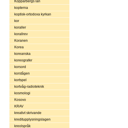
Kopparbergs län
kopterna
koptisk-ortodoxa kyrkan
kor
koraller
korallrev
Koranen
Korea
koreanska
koreografer
korsord
korstågen
kortspel
kortvåg-radioteknik
kosmologi
Kosovo
KRAV
kreativt skrivande
kreditupplysningslagen
kreolspråk