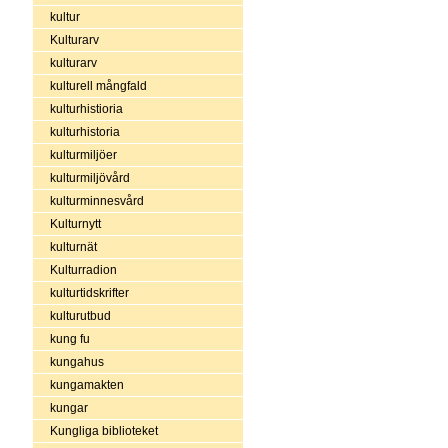
kultur
Kulturarv
kulturarv
kulturell mångfald
kulturhistioria
kulturhistoria
kulturmiljöer
kulturmiljövård
kulturminnesvård
Kulturnytt
kulturnät
Kulturradion
kulturtidskrifter
kulturutbud
kung fu
kungahus
kungamakten
kungar
Kungliga biblioteket