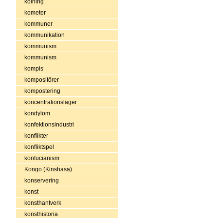
kolning
kometer
kommuner
kommunikation
kommunism
kommunism
kompis
kompositörer
kompostering
koncentrationsläger
kondylom
konfektionsindustri
konflikter
konfliktspel
konfucianism
Kongo (Kinshasa)
konservering
konst
konsthantverk
konsthistoria