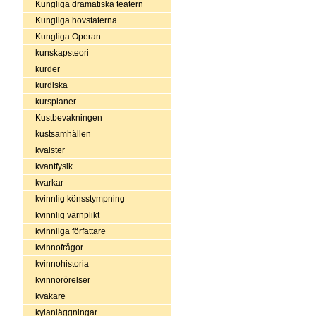
Kungliga dramatiska teatern
Kungliga hovstaterna
Kungliga Operan
kunskapsteori
kurder
kurdiska
kursplaner
Kustbevakningen
kustsamhällen
kvalster
kvantfysik
kvarkar
kvinnlig könsstympning
kvinnlig värnplikt
kvinnliga författare
kvinnofrågor
kvinnohistoria
kvinnorörelser
kväkare
kylanläggningar