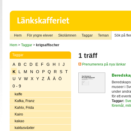
Hem
För yngre elever
Skolämnen
Taggar
Teman
Sök på fler
Hem
>
Taggar
>
krigsaffischer
1 träff
Taggar
A
B
C
D
E
F
G
H
I
J
Prenumerera på nya länkar
K
L
M
N
O
P
Q
R
S
T
Beredska
U
V
W
X
Y
Z
Å
Ä
Ö
Beredskapsm
0 - 9
museer i Sv
under andra 
kaffe
för ett eventu
Taggar:
Sve
Kafka, Franz
föremål
,
mil
Kahlo, Frida
Kairo
kakao
kaktusväxter