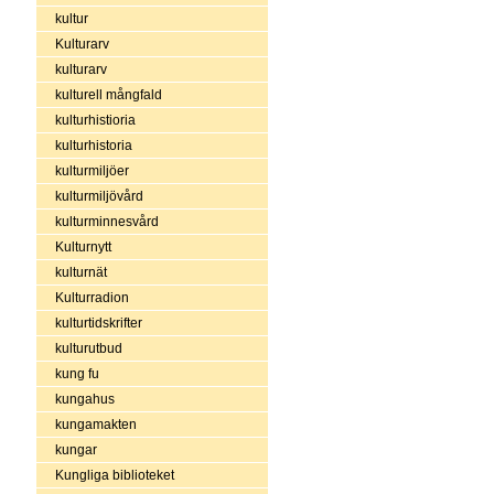
kultur
Kulturarv
kulturarv
kulturell mångfald
kulturhistioria
kulturhistoria
kulturmiljöer
kulturmiljövård
kulturminnesvård
Kulturnytt
kulturnät
Kulturradion
kulturtidskrifter
kulturutbud
kung fu
kungahus
kungamakten
kungar
Kungliga biblioteket