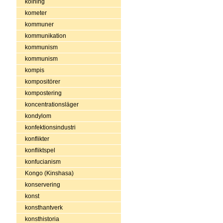
kolning
kometer
kommuner
kommunikation
kommunism
kommunism
kompis
kompositörer
kompostering
koncentrationsläger
kondylom
konfektionsindustri
konflikter
konfliktspel
konfucianism
Kongo (Kinshasa)
konservering
konst
konsthantverk
konsthistoria