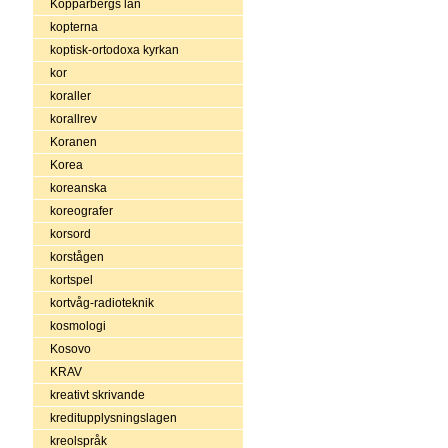
Kopparbergs län
kopterna
koptisk-ortodoxa kyrkan
kor
koraller
korallrev
Koranen
Korea
koreanska
koreografer
korsord
korstågen
kortspel
kortvåg-radioteknik
kosmologi
Kosovo
KRAV
kreativt skrivande
kreditupplysningslagen
kreolspråk