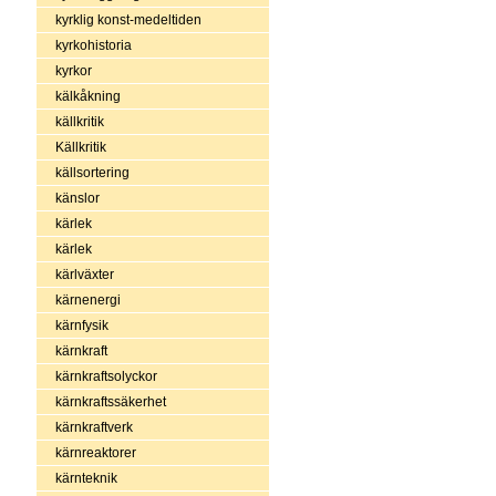
kyrklig konst-medeltiden
kyrkohistoria
kyrkor
kälkåkning
källkritik
Källkritik
källsortering
känslor
kärlek
kärlek
kärlväxter
kärnenergi
kärnfysik
kärnkraft
kärnkraftsolyckor
kärnkraftssäkerhet
kärnkraftverk
kärnreaktorer
kärnteknik