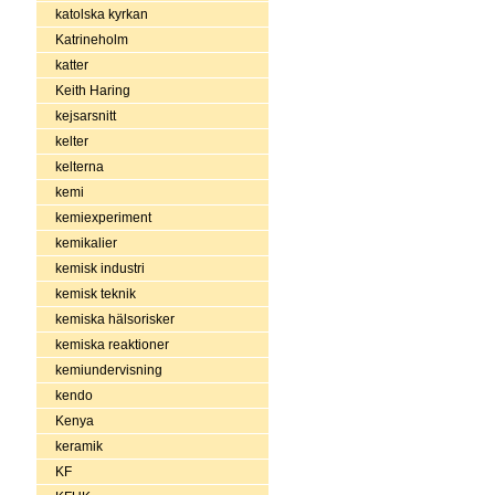
katolska kyrkan
Katrineholm
katter
Keith Haring
kejsarsnitt
kelter
kelterna
kemi
kemiexperiment
kemikalier
kemisk industri
kemisk teknik
kemiska hälsorisker
kemiska reaktioner
kemiundervisning
kendo
Kenya
keramik
KF