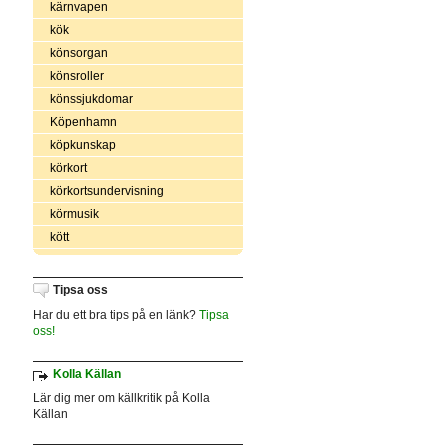
kärnvapen
kök
könsorgan
könsroller
könssjukdomar
Köpenhamn
köpkunskap
körkort
körkortsundervisning
körmusik
kött
Tipsa oss
Har du ett bra tips på en länk?
Tipsa
oss!
Kolla Källan
Lär dig mer om källkritik på Kolla
Källan