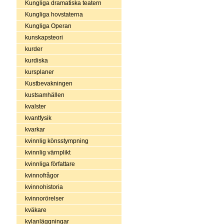
Kungliga dramatiska teatern
Kungliga hovstaterna
Kungliga Operan
kunskapsteori
kurder
kurdiska
kursplaner
Kustbevakningen
kustsamhällen
kvalster
kvantfysik
kvarkar
kvinnlig könsstympning
kvinnlig värnplikt
kvinnliga författare
kvinnofrågor
kvinnohistoria
kvinnorörelser
kväkare
kylanläggningar