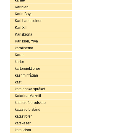
karate
Karibien
Karin Boye
Karl Landsteiner
Karl XII
Karlskrona
Karlsson, Ylva
karolinerna
Karon
kartor
kartprojektioner
kashmirfrågan
kast
katalanska språket
Katarina Mazetti
katastrofberedskap
katastrofbistånd
katastrofer
katekeser
katolicism