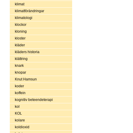
klimat
klimatförändringar
klimatologi
klockor
kloning
kloster
kläder
kläders historia
klättring
knark
knopar
Knut Hamsun
koder
koffein
kognitiv beteendeterapi
kol
KOL
kolare
koldioxid