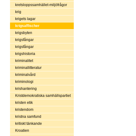
kretsloppssamhället-miljöfrågor
krig
krigets lagar
krigsaffischer
krigsbyten
krigsfångar
krigsfångar
krigshistoria
kriminalitet
kriminallitteratur
kriminalvård
kriminologi
krishantering
Kristdemokratiska samhällspartiet
kristen etik
kristendom
kristna samfund
kritiskt tänkande
Kroatien