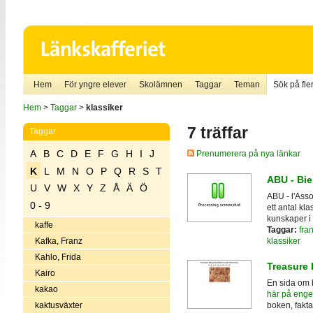
Hem
För yngre elever
Skolämnen
Taggar
Teman
Sök på fler
Hem
>
Taggar
>
klassiker
7 träffar
Taggar
A
B
C
D
E
F
G
H
I
J
Prenumerera på nya länkar
K
L
M
N
O
P
Q
R
S
T
ABU - Bi
U
V
W
X
Y
Z
Å
Ä
Ö
ABU - l'Asso
0 - 9
ett antal kla
kunskaper i 
kaffe
Taggar:
fran
klassiker
Kafka, Franz
Kahlo, Frida
Treasure 
Kairo
En sida om
kakao
här på enge
kaktusväxter
boken, fakta