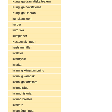
Kungliga dramatiska teatern
Kungliga hovstaterna
Kungliga Operan
kunskapsteori
kurder
kurdiska
kursplaner
Kustbevakningen
kustsamhällen
kvalster
kvantfysik
kvarkar
kvinnlig könsstympning
kvinnlig värnplikt
kvinnliga författare
kvinnofrågor
kvinnohistoria
kvinnorörelser
kväkare
kylanläggningar