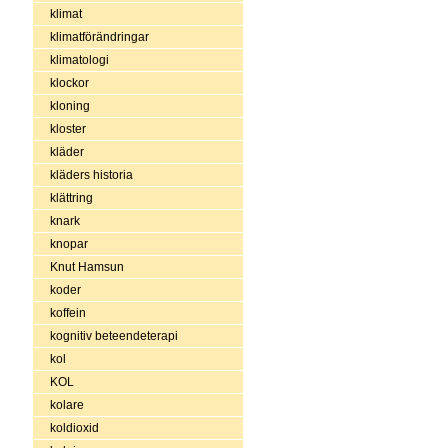
klimat
klimatförändringar
klimatologi
klockor
kloning
kloster
kläder
kläders historia
klättring
knark
knopar
Knut Hamsun
koder
koffein
kognitiv beteendeterapi
kol
KOL
kolare
koldioxid