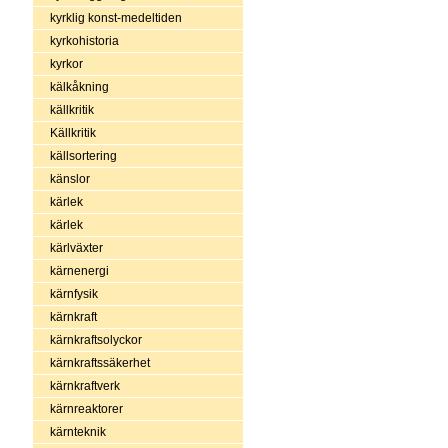
kyrklig konst-medeltiden
kyrkohistoria
kyrkor
kälkåkning
källkritik
Källkritik
källsortering
känslor
kärlek
kärlek
kärlväxter
kärnenergi
kärnfysik
kärnkraft
kärnkraftsolyckor
kärnkraftssäkerhet
kärnkraftverk
kärnreaktorer
kärnteknik