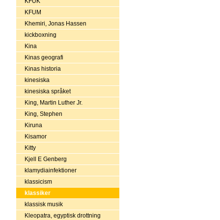
KFUK
KFUM
Khemiri, Jonas Hassen
kickboxning
Kina
Kinas geografi
Kinas historia
kinesiska
kinesiska språket
King, Martin Luther Jr.
King, Stephen
Kiruna
Kisamor
Kitty
Kjell E Genberg
klamydiainfektioner
klassicism
klassiker
klassisk musik
Kleopatra, egyptisk drottning