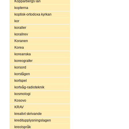
Kopparbergs län
kopterna
koptisk-ortodoxa kyrkan
kor
koraller
korallrev
Koranen
Korea
koreanska
koreografer
korsord
korstågen
kortspel
kortvåg-radioteknik
kosmologi
Kosovo
KRAV
kreativt skrivande
kreditupplysningslagen
kreolspråk