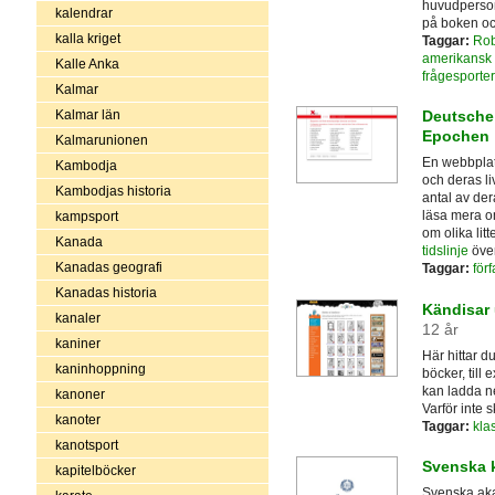
huvudperson
kalendrar
på boken oc
kalla kriget
Taggar:
Rob
amerikansk s
Kalle Anka
frågesporter
Kalmar
Kalmar län
Deutsche 
Epochen
Kalmarunionen
En webbplats
Kambodja
och deras li
Kambodjas historia
antal av der
läsa mera om
kampsport
om olika lit
Kanada
tidslinje
över
Kanadas geografi
Taggar:
förf
Kanadas historia
Kändisar 
kanaler
12 år
kaniner
Här hittar d
kaninhoppning
böcker, till
kan ladda ne
kanoner
Varför inte 
kanoter
Taggar:
kla
kanotsport
Svenska k
kapitelböcker
Svenska aka