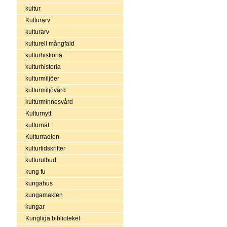
kultur
Kulturarv
kulturarv
kulturell mångfald
kulturhistioria
kulturhistoria
kulturmiljöer
kulturmiljövård
kulturminnesvård
Kulturnytt
kulturnät
Kulturradion
kulturtidskrifter
kulturutbud
kung fu
kungahus
kungamakten
kungar
Kungliga biblioteket