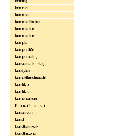
kolning
kometer
kommuner
kommunikation
kommunism
kommunism
kompis
kompositörer
kompostering
koncentrationsläger
kondylom
konfektionsindustri
konflikter
konfliktspel
konfucianism
Kongo (Kinshasa)
konservering
konst
konsthantverk
konsthistoria