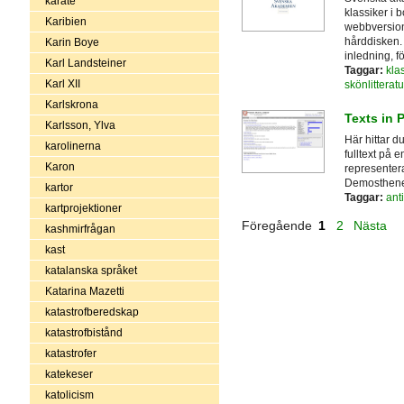
karate
klassiker i 
Karibien
webbversion 
hårddisken. 
Karin Boye
inledning, f
Karl Landsteiner
Taggar:
kla
Karl XII
skönlitteratu
Karlskrona
Texts in 
Karlsson, Ylva
Här hittar d
karolinerna
fulltext på 
Karon
representera
Demosthenes
kartor
Taggar:
ant
kartprojektioner
Föregående
1
2
Nästa
kashmirfrågan
kast
katalanska språket
Katarina Mazetti
katastrofberedskap
katastrofbistånd
katastrofer
katekeser
katolicism