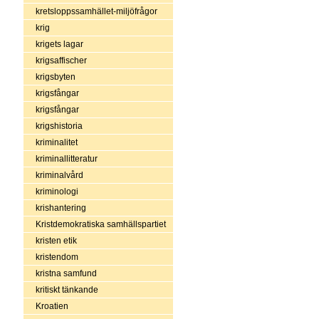
kretsloppssamhället-miljöfrågor
krig
krigets lagar
krigsaffischer
krigsbyten
krigsfångar
krigsfångar
krigshistoria
kriminalitet
kriminallitteratur
kriminalvård
kriminologi
krishantering
Kristdemokratiska samhällspartiet
kristen etik
kristendom
kristna samfund
kritiskt tänkande
Kroatien