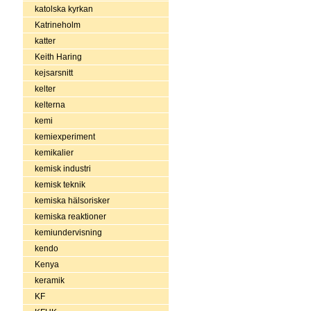
katolska kyrkan
Katrineholm
katter
Keith Haring
kejsarsnitt
kelter
kelterna
kemi
kemiexperiment
kemikalier
kemisk industri
kemisk teknik
kemiska hälsorisker
kemiska reaktioner
kemiundervisning
kendo
Kenya
keramik
KF