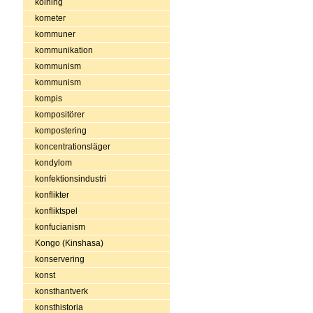
kolning
kometer
kommuner
kommunikation
kommunism
kommunism
kompis
kompositörer
kompostering
koncentrationsläger
kondylom
konfektionsindustri
konflikter
konfliktspel
konfucianism
Kongo (Kinshasa)
konservering
konst
konsthantverk
konsthistoria