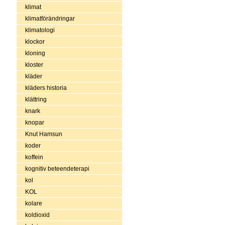
klimat
klimatförändringar
klimatologi
klockor
kloning
kloster
kläder
kläders historia
klättring
knark
knopar
Knut Hamsun
koder
koffein
kognitiv beteendeterapi
kol
KOL
kolare
koldioxid