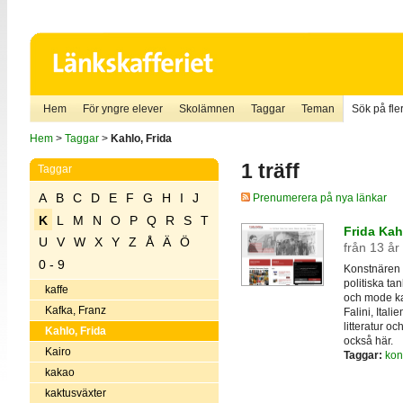
Hem
För yngre elever
Skolämnen
Taggar
Teman
Sök på fler
Hem
>
Taggar
>
Kahlo, Frida
1 träff
Taggar
A
B
C
D
E
F
G
H
I
J
Prenumerera på nya länkar
K
L
M
N
O
P
Q
R
S
T
Frida Ka
U
V
W
X
Y
Z
Å
Ä
Ö
från 13 år
0 - 9
Konstnären 
politiska ta
kaffe
och mode ka
Kafka, Franz
Falini, Ital
litteratur o
Kahlo, Frida
också här.
Kairo
Taggar:
kon
kakao
kaktusväxter