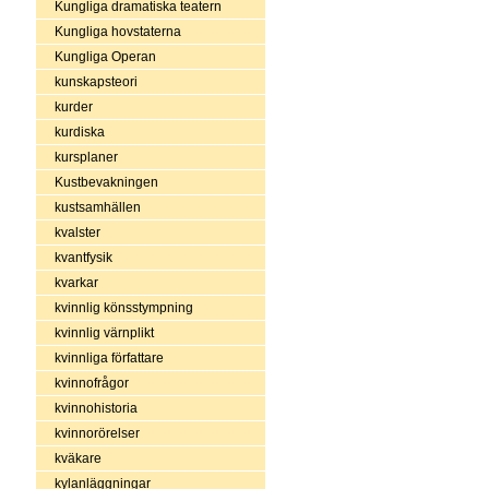
Kungliga dramatiska teatern
Kungliga hovstaterna
Kungliga Operan
kunskapsteori
kurder
kurdiska
kursplaner
Kustbevakningen
kustsamhällen
kvalster
kvantfysik
kvarkar
kvinnlig könsstympning
kvinnlig värnplikt
kvinnliga författare
kvinnofrågor
kvinnohistoria
kvinnorörelser
kväkare
kylanläggningar