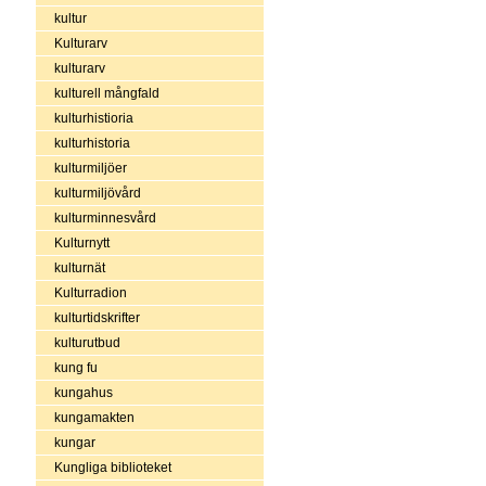
kultur
Kulturarv
kulturarv
kulturell mångfald
kulturhistioria
kulturhistoria
kulturmiljöer
kulturmiljövård
kulturminnesvård
Kulturnytt
kulturnät
Kulturradion
kulturtidskrifter
kulturutbud
kung fu
kungahus
kungamakten
kungar
Kungliga biblioteket