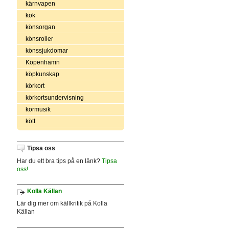
kärnvapen
kök
könsorgan
könsroller
könssjukdomar
Köpenhamn
köpkunskap
körkort
körkortsundervisning
körmusik
kött
Tipsa oss
Har du ett bra tips på en länk?
Tipsa
oss!
Kolla Källan
Lär dig mer om källkritik på Kolla
Källan