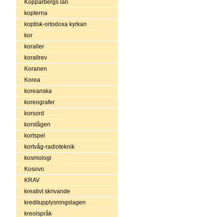
Kopparbergs län
kopterna
koptisk-ortodoxa kyrkan
kor
koraller
korallrev
Koranen
Korea
koreanska
koreografer
korsord
korstågen
kortspel
kortvåg-radioteknik
kosmologi
Kosovo
KRAV
kreativt skrivande
kreditupplysningslagen
kreolspråk