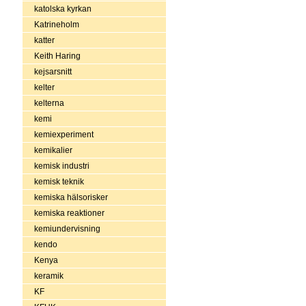
katolska kyrkan
Katrineholm
katter
Keith Haring
kejsarsnitt
kelter
kelterna
kemi
kemiexperiment
kemikalier
kemisk industri
kemisk teknik
kemiska hälsorisker
kemiska reaktioner
kemiundervisning
kendo
Kenya
keramik
KF