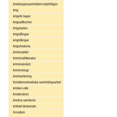
kretsloppssamhället-miljöfrågor
krig
krigets lagar
krigsaffischer
krigsbyten
krigsfångar
krigsfångar
krigshistoria
kriminalitet
kriminallitteratur
kriminalvård
kriminologi
krishantering
Kristdemokratiska samhällspartiet
kristen etik
kristendom
kristna samfund
kritiskt tänkande
Kroatien