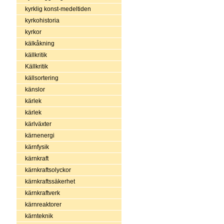
kyrklig konst-medeltiden
kyrkohistoria
kyrkor
kälkåkning
källkritik
Källkritik
källsortering
känslor
kärlek
kärlek
kärlväxter
kärnenergi
kärnfysik
kärnkraft
kärnkraftsolyckor
kärnkraftssäkerhet
kärnkraftverk
kärnreaktorer
kärnteknik