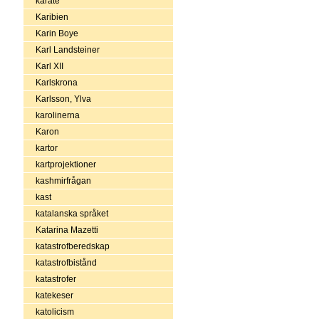
karate
Karibien
Karin Boye
Karl Landsteiner
Karl XII
Karlskrona
Karlsson, Ylva
karolinerna
Karon
kartor
kartprojektioner
kashmirfrågan
kast
katalanska språket
Katarina Mazetti
katastrofberedskap
katastrofbistånd
katastrofer
katekeser
katolicism