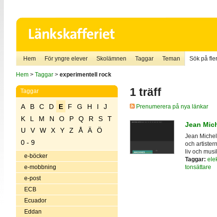
Hem
För yngre elever
Skolämnen
Taggar
Teman
Sök på fler
Hem
>
Taggar
>
experimentell rock
1 träff
Taggar
A
B
C
D
E
F
G
H
I
J
Prenumerera på nya länkar
K
L
M
N
O
P
Q
R
S
T
Jean Mich
U
V
W
X
Y
Z
Å
Ä
Ö
Jean Michel
0 - 9
och artister
liv och musi
e-böcker
Taggar:
ele
tonsättare
e-mobbning
e-post
ECB
Ecuador
Eddan