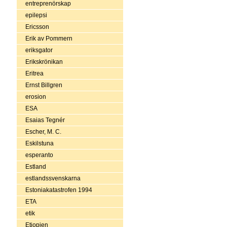
entreprenörskap
epilepsi
Ericsson
Erik av Pommern
eriksgator
Erikskrönikan
Eritrea
Ernst Billgren
erosion
ESA
Esaias Tegnér
Escher, M. C.
Eskilstuna
esperanto
Estland
estlandssvenskarna
Estoniakatastrofen 1994
ETA
etik
Etiopien