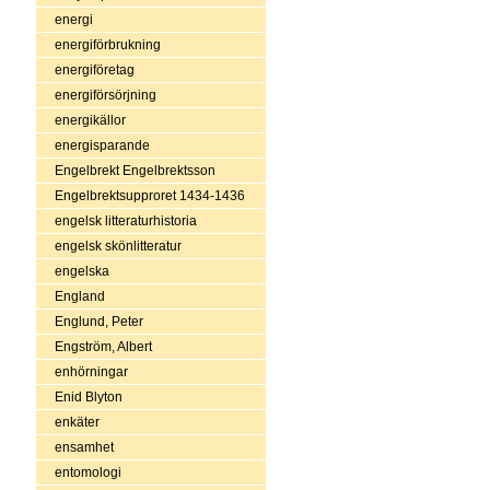
energi
energiförbrukning
energiföretag
energiförsörjning
energikällor
energisparande
Engelbrekt Engelbrektsson
Engelbrektsupproret 1434-1436
engelsk litteraturhistoria
engelsk skönlitteratur
engelska
England
Englund, Peter
Engström, Albert
enhörningar
Enid Blyton
enkäter
ensamhet
entomologi