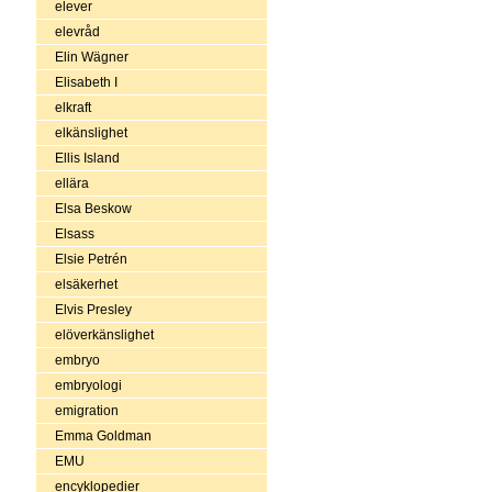
elever
elevråd
Elin Wägner
Elisabeth I
elkraft
elkänslighet
Ellis Island
ellära
Elsa Beskow
Elsass
Elsie Petrén
elsäkerhet
Elvis Presley
elöverkänslighet
embryo
embryologi
emigration
Emma Goldman
EMU
encyklopedier