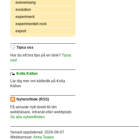
evenemang
evolution
experiment
experimentell rock
export
Tipsa oss
Har du ett bra tips på en länk?
Tipsa
oss!
Kolla Källan
Lär dig mer om källkritik på Kolla
Källan
Nyhetsflöde (RSS)
Få senaste nytt direkt till din
webbläsare, intranät eller webbplats.
Se alla nyhetsflöden.
Senast uppdaterad: 2026-08-07
Webbansvar:
Alma Taawo