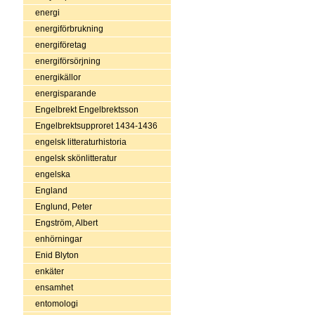
energi
energiförbrukning
energiföretag
energiförsörjning
energikällor
energisparande
Engelbrekt Engelbrektsson
Engelbrektsupproret 1434-1436
engelsk litteraturhistoria
engelsk skönlitteratur
engelska
England
Englund, Peter
Engström, Albert
enhörningar
Enid Blyton
enkäter
ensamhet
entomologi