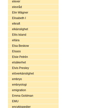
elever
elevråd
Elin Wägner
Elisabeth I
elkraft
elkänslighet
Ellis Island
ellära
Elsa Beskow
Elsass
Elsie Petrén
elsäkerhet
Elvis Presley
elöverkänslighet
embryo
embryologi
emigration
Emma Goldman
EMU
encyklopedier