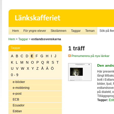
Hem
För yngre elever
Skolämnen
Taggar
Teman
Sök på fler
Hem
>
Taggar
>
estlandssvenskarna
1 träff
Taggar
A
B
C
D
E
F
G
H
I
J
Prenumerera på nya länkar
K
L
M
N
O
P
Q
R
S
T
Den andr
U
V
W
X
Y
Z
Å
Ä
Ö
Här present
0 - 9
långt tillba
bott i Estla
e-böcker
bilder, ljud,
estlandssven
e-mobbning
på dialekt, 
e-post
Tilläggspro
ECB
Taggar:
Est
Ecuador
Eddan