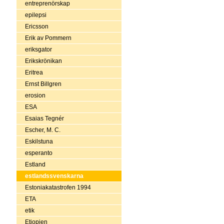
entreprenörskap
epilepsi
Ericsson
Erik av Pommern
eriksgator
Erikskrönikan
Eritrea
Ernst Billgren
erosion
ESA
Esaias Tegnér
Escher, M. C.
Eskilstuna
esperanto
Estland
estlandssvenskarna
Estoniakatastrofen 1994
ETA
etik
Etiopien