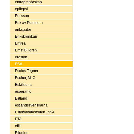
entreprenörskap
epilepsi
Ericsson
Erik av Pommern
eriksgator
Erikskrönikan
Eritrea
Ernst Billgren
erosion
ESA
Esaias Tegnér
Escher, M. C.
Eskilstuna
esperanto
Estland
estlandssvenskarna
Estoniakatastrofen 1994
ETA
etik
Etiopien