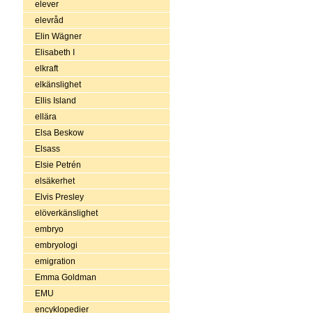
elever
elevråd
Elin Wägner
Elisabeth I
elkraft
elkänslighet
Ellis Island
ellära
Elsa Beskow
Elsass
Elsie Petrén
elsäkerhet
Elvis Presley
elöverkänslighet
embryo
embryologi
emigration
Emma Goldman
EMU
encyklopedier