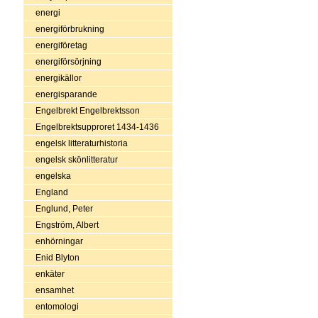
energi
energiförbrukning
energiföretag
energiförsörjning
energikällor
energisparande
Engelbrekt Engelbrektsson
Engelbrektsupproret 1434-1436
engelsk litteraturhistoria
engelsk skönlitteratur
engelska
England
Englund, Peter
Engström, Albert
enhörningar
Enid Blyton
enkäter
ensamhet
entomologi