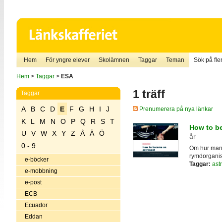
Hem
För yngre elever
Skolämnen
Taggar
Teman
Sök på fler
Hem
>
Taggar
>
ESA
1 träff
Taggar
A
B
C
D
E
F
G
H
I
J
Prenumerera på nya länkar
K
L
M
N
O
P
Q
R
S
T
How to b
U
V
W
X
Y
Z
Å
Ä
Ö
år
0 - 9
Om hur man 
rymdorganisa
e-böcker
Taggar:
ast
e-mobbning
e-post
ECB
Ecuador
Eddan