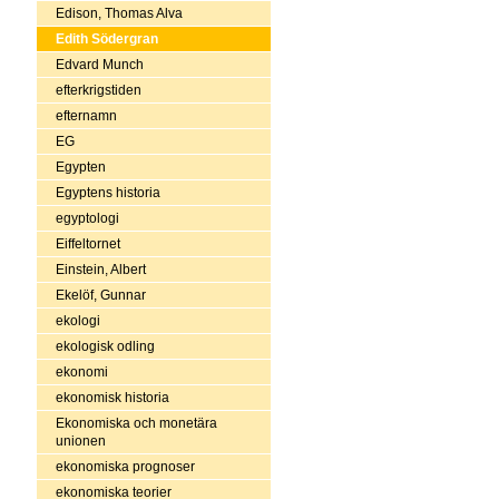
Edison, Thomas Alva
Edith Södergran
Edvard Munch
efterkrigstiden
efternamn
EG
Egypten
Egyptens historia
egyptologi
Eiffeltornet
Einstein, Albert
Ekelöf, Gunnar
ekologi
ekologisk odling
ekonomi
ekonomisk historia
Ekonomiska och monetära
unionen
ekonomiska prognoser
ekonomiska teorier