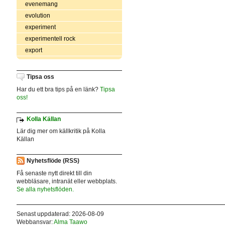
evenemang
evolution
experiment
experimentell rock
export
Tipsa oss
Har du ett bra tips på en länk?
Tipsa
oss!
Kolla Källan
Lär dig mer om källkritik på Kolla
Källan
Nyhetsflöde (RSS)
Få senaste nytt direkt till din
webbläsare, intranät eller webbplats.
Se alla nyhetsflöden.
Senast uppdaterad: 2026-08-09
Webbansvar:
Alma Taawo