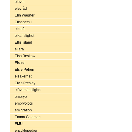
elever
elevråd
Elin Wägner
Elisabeth I
elkraft
elkänslighet
Ellis Island
ellära
Elsa Beskow
Elsass
Elsie Petrén
elsäkerhet
Elvis Presley
elöverkänslighet
embryo
embryologi
emigration
Emma Goldman
EMU
encyklopedier