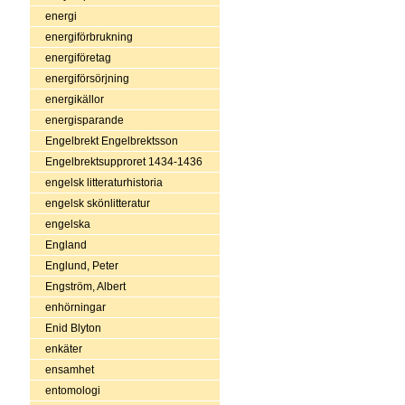
energi
energiförbrukning
energiföretag
energiförsörjning
energikällor
energisparande
Engelbrekt Engelbrektsson
Engelbrektsupproret 1434-1436
engelsk litteraturhistoria
engelsk skönlitteratur
engelska
England
Englund, Peter
Engström, Albert
enhörningar
Enid Blyton
enkäter
ensamhet
entomologi