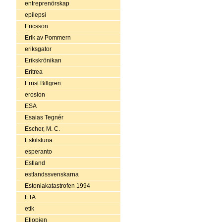
entreprenörskap
epilepsi
Ericsson
Erik av Pommern
eriksgator
Erikskrönikan
Eritrea
Ernst Billgren
erosion
ESA
Esaias Tegnér
Escher, M. C.
Eskilstuna
esperanto
Estland
estlandssvenskarna
Estoniakatastrofen 1994
ETA
etik
Etiopien