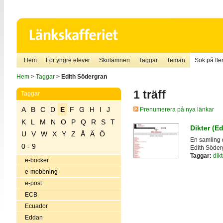
Hem
För yngre elever
Skolämnen
Taggar
Teman
Sök på fler
Hem
>
Taggar
>
Edith Södergran
1 träff
Taggar
A
B
C
D
E
F
G
H
I
J
Prenumerera på nya länkar
K
L
M
N
O
P
Q
R
S
T
Dikter (E
U
V
W
X
Y
Z
Å
Ä
Ö
En samling d
0 - 9
Edith Söder
Taggar:
dikt
e-böcker
e-mobbning
e-post
ECB
Ecuador
Eddan