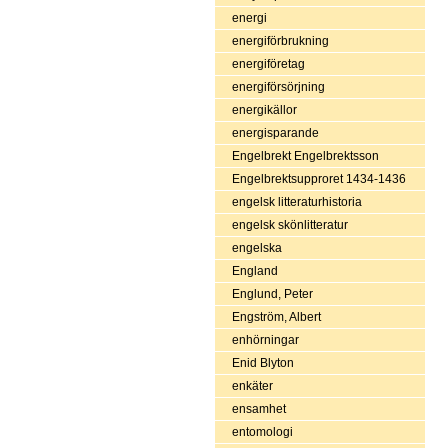
energi
energiförbrukning
energiföretag
energiförsörjning
energikällor
energisparande
Engelbrekt Engelbrektsson
Engelbrektsupproret 1434-1436
engelsk litteraturhistoria
engelsk skönlitteratur
engelska
England
Englund, Peter
Engström, Albert
enhörningar
Enid Blyton
enkäter
ensamhet
entomologi