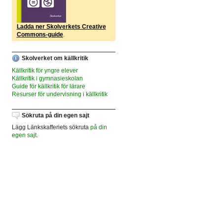
Ladda ner Skolverkets Creative
Commons-guide
.
Skolverket om källkritik
Källkritik för yngre elever
Källkritik i gymnasieskolan
Guide för källkritik för lärare
Resurser för undervisning i källkritik
Sökruta på din egen sajt
Lägg Länkskafferiets sökruta
på din
egen sajt
.