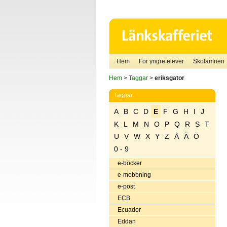
Hem
För yngre elever
Skolämnen
Hem
>
Taggar
>
eriksgator
Taggar
A
B
C
D
E
F
G
H
I
J
K
L
M
N
O
P
Q
R
S
T
U
V
W
X
Y
Z
Å
Ä
Ö
0 - 9
e-böcker
e-mobbning
e-post
ECB
Ecuador
Eddan