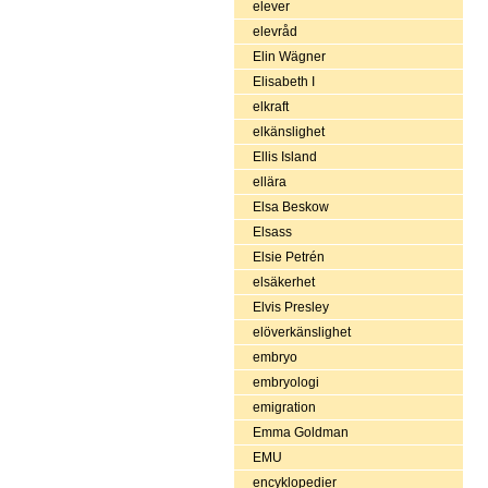
elever
elevråd
Elin Wägner
Elisabeth I
elkraft
elkänslighet
Ellis Island
ellära
Elsa Beskow
Elsass
Elsie Petrén
elsäkerhet
Elvis Presley
elöverkänslighet
embryo
embryologi
emigration
Emma Goldman
EMU
encyklopedier