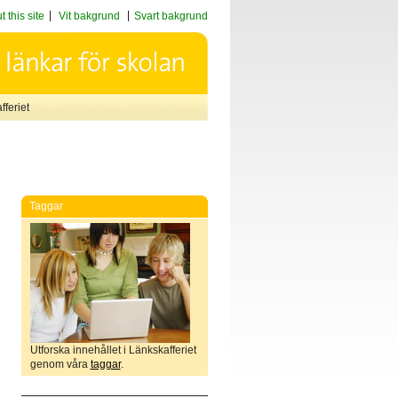
 this site
Vit bakgrund
Svart bakgrund
feriet
Taggar
Utforska innehållet i Länkskafferiet
genom våra
taggar
.