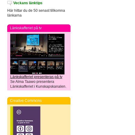
Veckans länktips
Här hittar du de 50 senast tillkomna
länkarna
Länkskafferiet på tv
Länkskafferiet presenteras på tv
Se Alma Taawo presentera
Länkskafferiet i Kunskapskanalen.
Creative Commons