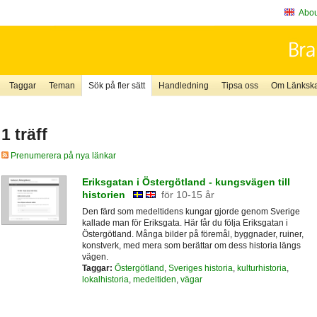
About
Taggar
Teman
Sök på fler sätt
Handledning
Tipsa oss
Om Länkskaf
1 träff
Prenumerera på nya länkar
Eriksgatan i Östergötland - kungsvägen till
historien
för 10-15 år
Den färd som medeltidens kungar gjorde genom Sverige
kallade man för Eriksgata. Här får du följa Eriksgatan i
Östergötland. Många bilder på föremål, byggnader, ruiner,
konstverk, med mera som berättar om dess historia längs
vägen.
Taggar:
Östergötland
,
Sveriges historia
,
kulturhistoria
,
lokalhistoria
,
medeltiden
,
vägar