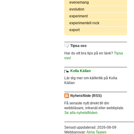
evenemang
evolution
experiment
experimentell rock
export
Tipsa oss
Har du ett bra tips på en länk?
Tipsa
oss!
Kolla Källan
Lär dig mer om källkritik på Kolla
Källan
Nyhetsflöde (RSS)
Få senaste nytt direkt till din
webbläsare, intranät eller webbplats.
Se alla nyhetsflöden.
Senast uppdaterad: 2026-08-09
Webbansvar:
Alma Taawo