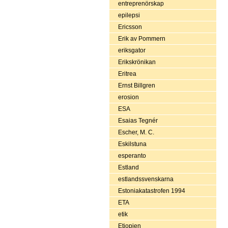
entreprenörskap
epilepsi
Ericsson
Erik av Pommern
eriksgator
Erikskrönikan
Eritrea
Ernst Billgren
erosion
ESA
Esaias Tegnér
Escher, M. C.
Eskilstuna
esperanto
Estland
estlandssvenskarna
Estoniakatastrofen 1994
ETA
etik
Etiopien