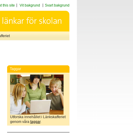
 this site
Vit bakgrund
Svart bakgrund
feriet
Taggar
Utforska innehållet i Länkskafferiet
genom våra
taggar
.