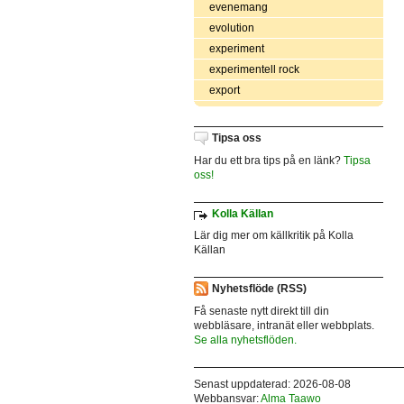
evenemang
evolution
experiment
experimentell rock
export
Tipsa oss
Har du ett bra tips på en länk?
Tipsa
oss!
Kolla Källan
Lär dig mer om källkritik på Kolla
Källan
Nyhetsflöde (RSS)
Få senaste nytt direkt till din
webbläsare, intranät eller webbplats.
Se alla nyhetsflöden.
Senast uppdaterad: 2026-08-08
Webbansvar:
Alma Taawo