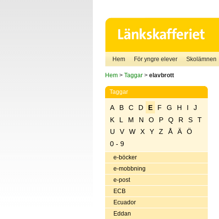
Hem
För yngre elever
Skolämnen
Hem
>
Taggar
>
elavbrott
Taggar
A
B
C
D
E
F
G
H
I
J
K
L
M
N
O
P
Q
R
S
T
U
V
W
X
Y
Z
Å
Ä
Ö
0 - 9
e-böcker
e-mobbning
e-post
ECB
Ecuador
Eddan