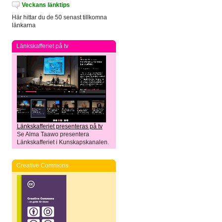
Veckans länktips
Här hittar du de 50 senast tillkomna
länkarna
Länkskafferiet på tv
Länkskafferiet presenteras på tv
Se Alma Taawo presentera
Länkskafferiet i Kunskapskanalen.
Creative Commons