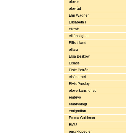
elever
elevråd
Elin Wägner
Elisabeth I
elkraft
elkänslighet
Ellis Island
ellära
Elsa Beskow
Elsass
Elsie Petrén
elsäkerhet
Elvis Presley
elöverkänslighet
embryo
embryologi
emigration
Emma Goldman
EMU
encyklopedier