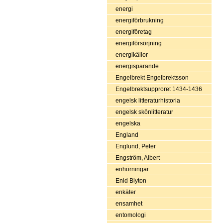
energi
energiförbrukning
energiföretag
energiförsörjning
energikällor
energisparande
Engelbrekt Engelbrektsson
Engelbrektsupproret 1434-1436
engelsk litteraturhistoria
engelsk skönlitteratur
engelska
England
Englund, Peter
Engström, Albert
enhörningar
Enid Blyton
enkäter
ensamhet
entomologi