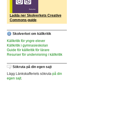
Ladda ner Skolverkets Creative
Commons-guide
.
Skolverket om källkritik
Källkritik för yngre elever
Källkritik i gymnasieskolan
Guide för källkritik för lärare
Resurser för undervisning i källkritik
Sökruta på din egen sajt
Lägg Länkskafferiets sökruta
på din
egen sajt
.