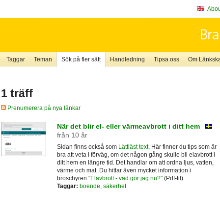
About
Taggar
Teman
Sök på fler sätt
Handledning
Tipsa oss
Om Länkskaf
1 träff
Prenumerera på nya länkar
När det blir el- eller värmeavbrott i ditt hem
från 10 år
Sidan finns också som
Lättläst text
. Här finner du tips som är
bra att veta i förväg, om det någon gång skulle bli elavbrott i
ditt hem en längre tid. Det handlar om att ordna ljus, vatten,
värme och mat. Du hittar även mycket information i
broschyren
"Elavbrott - vad gör jag nu?"
(Pdf-fil).
Taggar:
boende
,
säkerhet