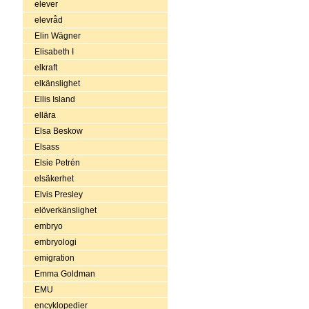
elever
elevråd
Elin Wägner
Elisabeth I
elkraft
elkänslighet
Ellis Island
ellära
Elsa Beskow
Elsass
Elsie Petrén
elsäkerhet
Elvis Presley
elöverkänslighet
embryo
embryologi
emigration
Emma Goldman
EMU
encyklopedier