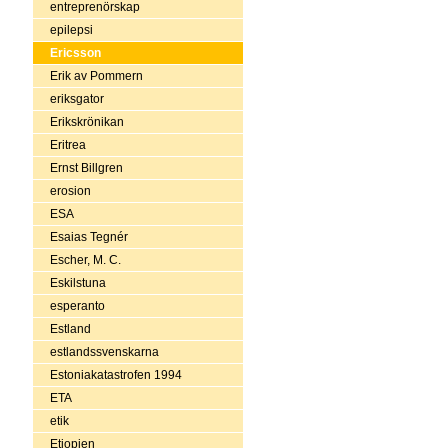
entreprenörskap
epilepsi
Ericsson
Erik av Pommern
eriksgator
Erikskrönikan
Eritrea
Ernst Billgren
erosion
ESA
Esaias Tegnér
Escher, M. C.
Eskilstuna
esperanto
Estland
estlandssvenskarna
Estoniakatastrofen 1994
ETA
etik
Etiopien