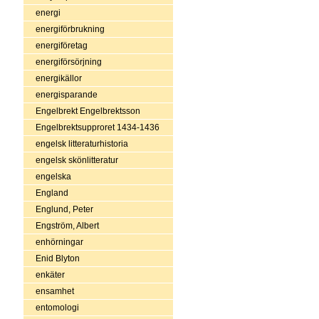
energi
energiförbrukning
energiföretag
energiförsörjning
energikällor
energisparande
Engelbrekt Engelbrektsson
Engelbrektsupproret 1434-1436
engelsk litteraturhistoria
engelsk skönlitteratur
engelska
England
Englund, Peter
Engström, Albert
enhörningar
Enid Blyton
enkäter
ensamhet
entomologi