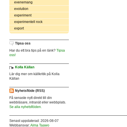
evenemang
evolution
experiment
experimentell rock
export
Tipsa oss
Har du ett bra tips på en länk?
Tipsa
oss!
Kolla Källan
Lär dig mer om källkritik på Kolla
Källan
Nyhetsflöde (RSS)
Få senaste nytt direkt till din
webbläsare, intranät eller webbplats.
Se alla nyhetsflöden.
Senast uppdaterad: 2026-08-07
Webbansvar:
Alma Taawo