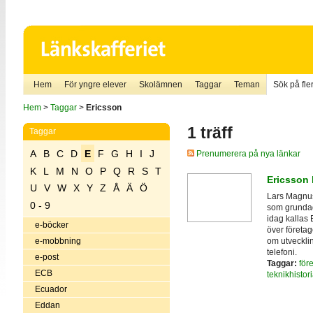
Hem
För yngre elever
Skolämnen
Taggar
Teman
Sök på fler
Hem
>
Taggar
>
Ericsson
1 träff
Taggar
A
B
C
D
E
F
G
H
I
J
Prenumerera på nya länkar
K
L
M
N
O
P
Q
R
S
T
Ericsson 
U
V
W
X
Y
Z
Å
Ä
Ö
Lars Magnus
0 - 9
som grundad
idag kallas E
e-böcker
över företag
om utvecklin
e-mobbning
telefoni.
e-post
Taggar:
för
ECB
teknikhistor
Ecuador
Eddan