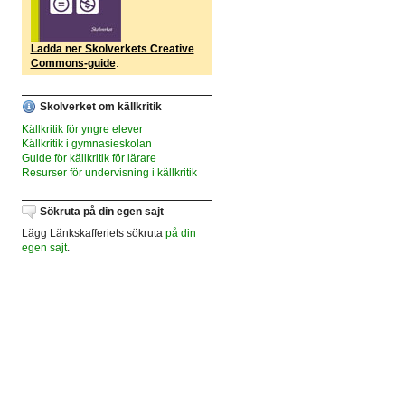
Ladda ner Skolverkets Creative
Commons-guide
.
Skolverket om källkritik
Källkritik för yngre elever
Källkritik i gymnasieskolan
Guide för källkritik för lärare
Resurser för undervisning i källkritik
Sökruta på din egen sajt
Lägg Länkskafferiets sökruta
på din
egen sajt
.