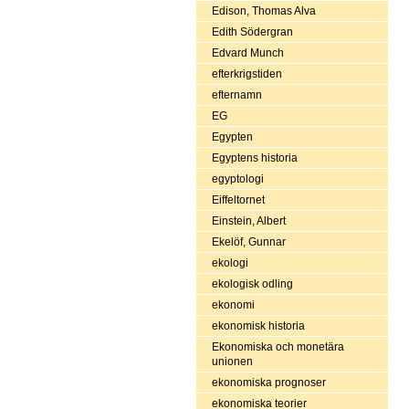
Edison, Thomas Alva
Edith Södergran
Edvard Munch
efterkrigstiden
efternamn
EG
Egypten
Egyptens historia
egyptologi
Eiffeltornet
Einstein, Albert
Ekelöf, Gunnar
ekologi
ekologisk odling
ekonomi
ekonomisk historia
Ekonomiska och monetära
unionen
ekonomiska prognoser
ekonomiska teorier