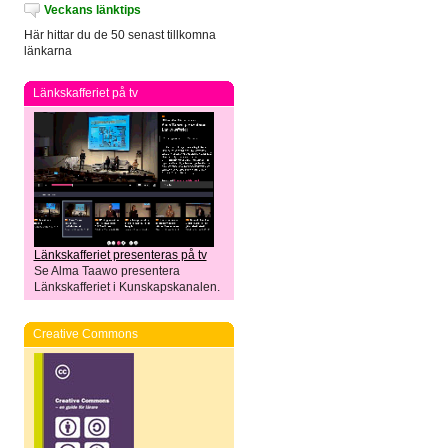
Veckans länktips
Här hittar du de 50 senast tillkomna
länkarna
Länkskafferiet på tv
Länkskafferiet presenteras på tv
Se Alma Taawo presentera
Länkskafferiet i Kunskapskanalen.
Creative Commons