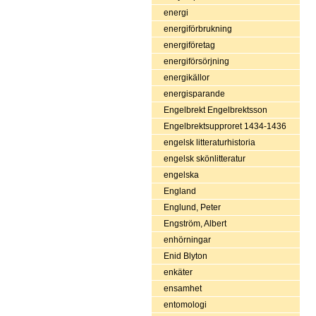
energi
energiförbrukning
energiföretag
energiförsörjning
energikällor
energisparande
Engelbrekt Engelbrektsson
Engelbrektsupproret 1434-1436
engelsk litteraturhistoria
engelsk skönlitteratur
engelska
England
Englund, Peter
Engström, Albert
enhörningar
Enid Blyton
enkäter
ensamhet
entomologi