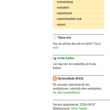
evenemang
evolution
experiment
experimentell rock
export
Tipsa oss
Har du ett bra tips på en länk?
Tipsa
oss!
Kolla Källan
Lär dig mer om källkritik på Kolla
Källan
Nyhetsflöde (RSS)
Få senaste nytt direkt till din
webbläsare, intranät eller webbplats.
Se alla nyhetsflöden.
Senast uppdaterad: 2026-08-07
Webbansvar:
Alma Taawo