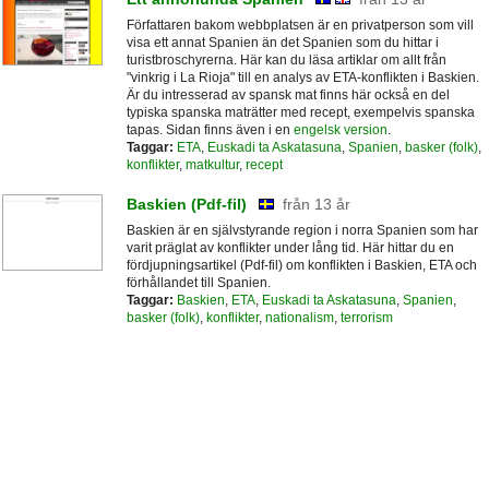
Författaren bakom webbplatsen är en privatperson som vill
visa ett annat Spanien än det Spanien som du hittar i
turistbroschyrerna. Här kan du läsa artiklar om allt från
"vinkrig i La Rioja" till en analys av ETA-konflikten i Baskien.
Är du intresserad av spansk mat finns här också en del
typiska spanska maträtter med recept, exempelvis spanska
tapas. Sidan finns även i en
engelsk version
.
Taggar:
ETA
,
Euskadi ta Askatasuna
,
Spanien
,
basker (folk)
,
konflikter
,
matkultur
,
recept
Baskien (Pdf-fil)
från 13 år
Baskien är en självstyrande region i norra Spanien som har
varit präglat av konflikter under lång tid. Här hittar du en
fördjupningsartikel (Pdf-fil) om konflikten i Baskien, ETA och
förhållandet till Spanien.
Taggar:
Baskien
,
ETA
,
Euskadi ta Askatasuna
,
Spanien
,
basker (folk)
,
konflikter
,
nationalism
,
terrorism