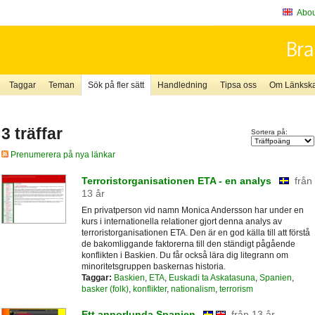
About
Taggar
Teman
Sök på fler sätt
Handledning
Tipsa oss
Om Länkskaf
3 träffar
Sortera på:
Prenumerera på nya länkar
Terroristorganisationen ETA - en analys
från
13 år
En privatperson vid namn Monica Andersson har under en
kurs i internationella relationer gjort denna analys av
terroristorganisationen ETA. Den är en god källa till att förstå
de bakomliggande faktorerna till den ständigt pågående
konflikten i Baskien. Du får också lära dig litegrann om
minoritetsgruppen baskernas historia.
Taggar:
Baskien
,
ETA
,
Euskadi ta Askatasuna
,
Spanien
,
basker (folk)
,
konflikter
,
nationalism
,
terrorism
Ett annorlunda Spanien
från 13 år