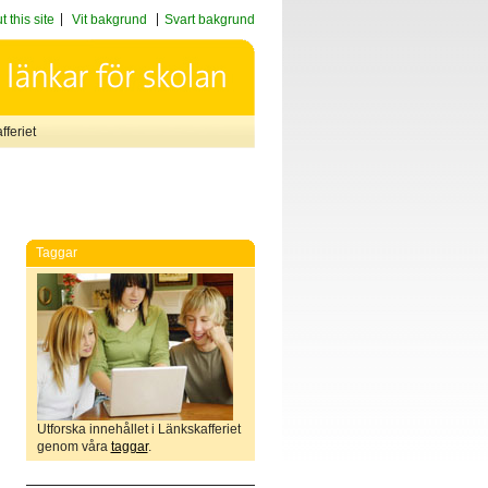
 this site
Vit bakgrund
Svart bakgrund
feriet
Taggar
Utforska innehållet i Länkskafferiet
genom våra
taggar
.