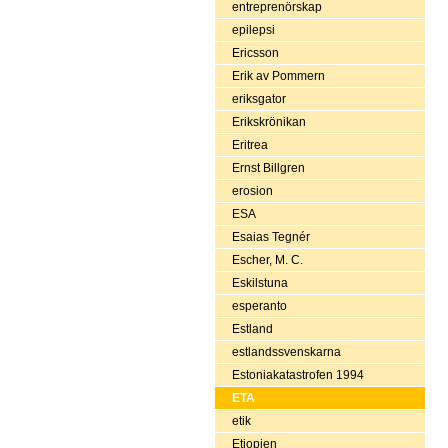
entreprenörskap
epilepsi
Ericsson
Erik av Pommern
eriksgator
Erikskrönikan
Eritrea
Ernst Billgren
erosion
ESA
Esaias Tegnér
Escher, M. C.
Eskilstuna
esperanto
Estland
estlandssvenskarna
Estoniakatastrofen 1994
ETA
etik
Etiopien