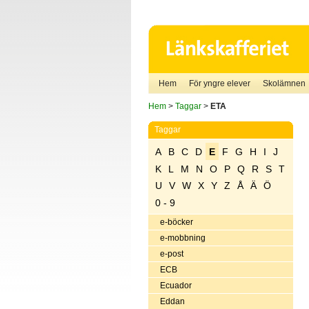
Hem
För yngre elever
Skolämnen
Hem
>
Taggar
>
ETA
Taggar
A
B
C
D
E
F
G
H
I
J
K
L
M
N
O
P
Q
R
S
T
U
V
W
X
Y
Z
Å
Ä
Ö
0 - 9
e-böcker
e-mobbning
e-post
ECB
Ecuador
Eddan