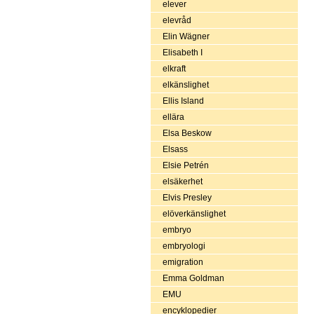
elever
elevråd
Elin Wägner
Elisabeth I
elkraft
elkänslighet
Ellis Island
ellära
Elsa Beskow
Elsass
Elsie Petrén
elsäkerhet
Elvis Presley
elöverkänslighet
embryo
embryologi
emigration
Emma Goldman
EMU
encyklopedier