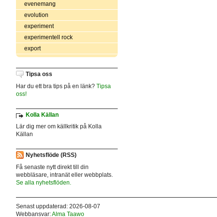
evenemang
evolution
experiment
experimentell rock
export
Tipsa oss
Har du ett bra tips på en länk?
Tipsa
oss!
Kolla Källan
Lär dig mer om källkritik på Kolla
Källan
Nyhetsflöde (RSS)
Få senaste nytt direkt till din
webbläsare, intranät eller webbplats.
Se alla nyhetsflöden.
Senast uppdaterad: 2026-08-07
Webbansvar:
Alma Taawo