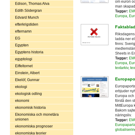
om euron oc
Edison, Thomas Alva
man skapade
Edith Södergran
Taggar:
EM
Europa
,
Eur
Edvard Munch
efterkrigstiden
Faktabla
efternamn
Riksdagens 
EG
ladda ner el
finns: Sveri
Egypten
medlemsländ
Egyptens historia
Sheets in En
Taggar:
EM
egyptologi
Europa
,
Eur
Eiffeltornet
textarkiv
,
tex
Einstein, Albert
Europapo
Ekelöf, Gunnar
Europaporta
ekologi
erbjuder nyh
ekologisk odling
Europa och E
förstå den s
ekonomi
MittEuropa 
ekonomisk historia
Bakom sajten
Ekonomiska och monetära
näringsliv.
unionen
Taggar:
EM
Europaparl
ekonomiska prognoser
globaliserin
ekonomiska teorier