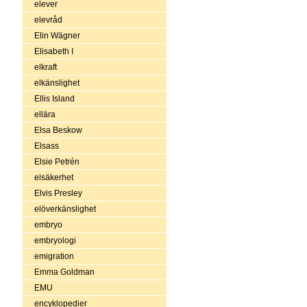
elever
elevråd
Elin Wägner
Elisabeth I
elkraft
elkänslighet
Ellis Island
ellära
Elsa Beskow
Elsass
Elsie Petrén
elsäkerhet
Elvis Presley
elöverkänslighet
embryo
embryologi
emigration
Emma Goldman
EMU
encyklopedier