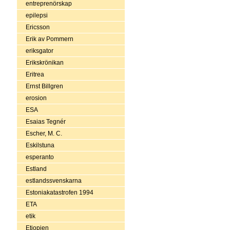
entreprenörskap
epilepsi
Ericsson
Erik av Pommern
eriksgator
Erikskrönikan
Eritrea
Ernst Billgren
erosion
ESA
Esaias Tegnér
Escher, M. C.
Eskilstuna
esperanto
Estland
estlandssvenskarna
Estoniakatastrofen 1994
ETA
etik
Etiopien