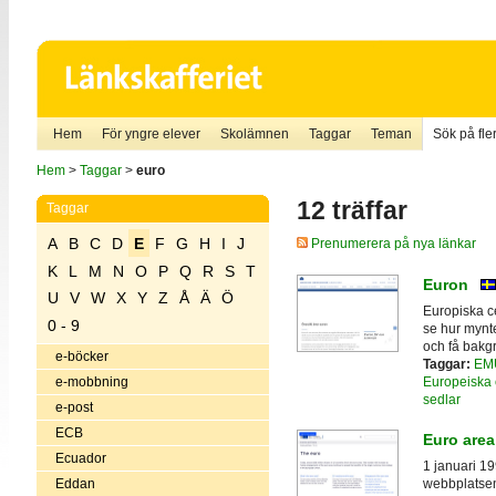
Hem
För yngre elever
Skolämnen
Taggar
Teman
Sök på fler
Hem
>
Taggar
>
euro
12 träffar
Taggar
A
B
C
D
E
F
G
H
I
J
Prenumerera på nya länkar
K
L
M
N
O
P
Q
R
S
T
Euron
U
V
W
X
Y
Z
Å
Ä
Ö
Europiska c
0 - 9
se hur mynte
och få bakg
e-böcker
Taggar:
EM
Europeiska 
e-mobbning
sedlar
e-post
ECB
Euro are
Ecuador
1 januari 1
Eddan
webbplatsen