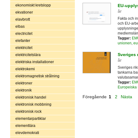
ekonomiskt kretslopp
EU-upplys
år
ekvationer
Fakta och i
elavbrott
och EU-arbet
elbas
upplysninge
medlemslände
electricitet
Taggar:
EM
elefanter
unionen
,
eu
elektricitet
Sveriges 
elektricitetslära
år
elektriska installationer
Sveriges ri
elektrokemi
tankarna b
elektromagnetisk strålning
valutasamar
Taggar:
EM
elektroner
Europeiska
elektronik
Föregående
1
2
Nästa
elektronisk handel
elektronisk mobbning
elektronisk rock
elementarpartiklar
elementlära
elevdemokrati