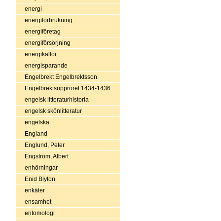
energi
energiförbrukning
energiföretag
energiförsörjning
energikällor
energisparande
Engelbrekt Engelbrektsson
Engelbrektsupproret 1434-1436
engelsk litteraturhistoria
engelsk skönlitteratur
engelska
England
Englund, Peter
Engström, Albert
enhörningar
Enid Blyton
enkäter
ensamhet
entomologi