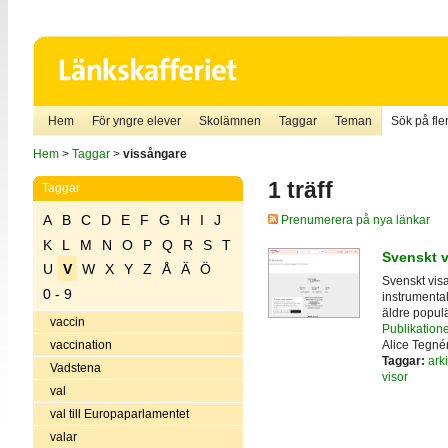
Hem
För yngre elever
Skolämnen
Taggar
Teman
Sök på fler
Hem
>
Taggar
>
vissångare
1 träff
Taggar
A
B
C
D
E
F
G
H
I
J
Prenumerera på nya länkar
K
L
M
N
O
P
Q
R
S
T
Svenskt v
U
V
W
X
Y
Z
Å
Ä
Ö
Svenskt vis
0 - 9
instrumental
äldre popul
vaccin
Publikatione
Alice Tegnér
vaccination
Taggar:
arki
Vadstena
visor
val
val till Europaparlamentet
valar