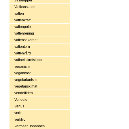
Vasaloppet
Vatikanstaten
vatten
vattenkraft
vattenpolo
vattenrening
vattensäkerhet
vattentorn
vattenvård
vattnets kretslopp
veganism
vegankost
vegetarianism
vegetarisk mat
vendeltiden
Venedig
Venus
verb
verktyg
Vermeer, Johannes