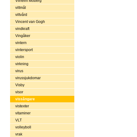
Vilhelm Moberg
viltmål
viltvård
Vincent van Gogh
vindkraft
Vingåker
vintern
vintersport
violin
virkning
virus
virussjukdomar
Visby
visor
vissångare
vistexter
vitaminer
VLT
volleyboll
vrak