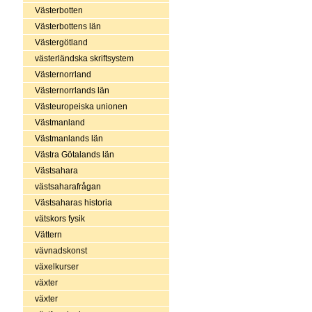
Västerbotten
Västerbottens län
Västergötland
västerländska skriftsystem
Västernorrland
Västernorrlands län
Västeuropeiska unionen
Västmanland
Västmanlands län
Västra Götalands län
Västsahara
västsaharafrågan
Västsaharas historia
vätskors fysik
Vättern
vävnadskonst
växelkurser
växter
växter