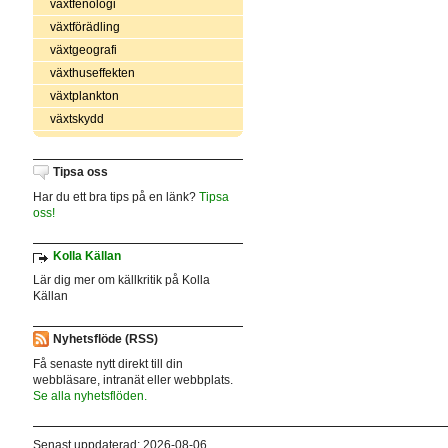
växtfenologi
växtförädling
växtgeografi
växthuseffekten
växtplankton
växtskydd
Tipsa oss
Har du ett bra tips på en länk?
Tipsa
oss!
Kolla Källan
Lär dig mer om källkritik på Kolla
Källan
Nyhetsflöde (RSS)
Få senaste nytt direkt till din
webbläsare, intranät eller webbplats.
Se alla nyhetsflöden.
Senast uppdaterad: 2026-08-06