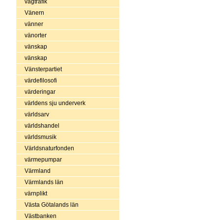
vägtrafik
Vänern
vänner
vänorter
vänskap
vänskap
Vänsterpartiet
värdefilosofi
värderingar
världens sju underverk
världsarv
världshandel
världsmusik
Världsnaturfonden
värmepumpar
Värmland
Värmlands län
värnplikt
Västa Götalands län
Västbanken