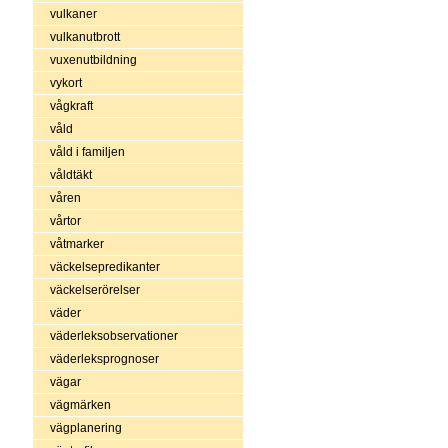
vulkaner
vulkanutbrott
vuxenutbildning
vykort
vågkraft
våld
våld i familjen
våldtäkt
våren
vårtor
våtmarker
väckelsepredikanter
väckelserörelser
väder
väderleksobservationer
väderleksprognoser
vägar
vägmärken
vägplanering