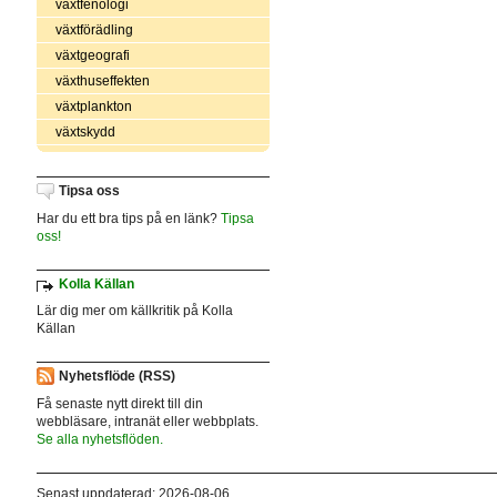
växtfenologi
växtförädling
växtgeografi
växthuseffekten
växtplankton
växtskydd
Tipsa oss
Har du ett bra tips på en länk?
Tipsa
oss!
Kolla Källan
Lär dig mer om källkritik på Kolla
Källan
Nyhetsflöde (RSS)
Få senaste nytt direkt till din
webbläsare, intranät eller webbplats.
Se alla nyhetsflöden.
Senast uppdaterad: 2026-08-06