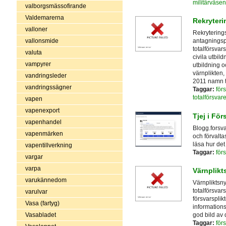
militärväsen
valborgsmässofirande
Valdemarerna
Rekryter
valloner
Rekrytering
vallonsmide
antagningsp
totalförsvar
valuta
civila utbil
vampyrer
utbildning o
värnplikten,
vandringsleder
2011 namn t
vandringssägner
Taggar:
för
totalförsvar
vapen
vapenexport
Tjej i För
vapenhandel
Blogg.forsv
vapenmärken
och förvalt
läsa hur det 
vapentillverkning
Taggar:
för
vargar
varpa
Värnplikt
varukännedom
Värnpliktsny
totalförsvar
varulvar
försvarsplikt
Vasa (fartyg)
information
Vasabladet
god bild av 
Taggar:
för