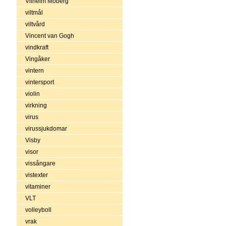
Vilhelm Moberg
viltmål
viltvård
Vincent van Gogh
vindkraft
Vingåker
vintern
vintersport
violin
virkning
virus
virussjukdomar
Visby
visor
vissångare
vistexter
vitaminer
VLT
volleyboll
vrak