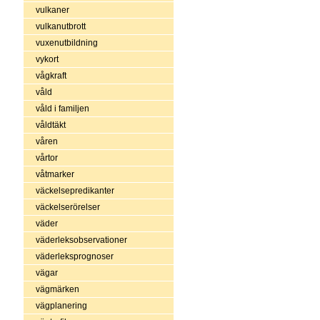
vulkaner
vulkanutbrott
vuxenutbildning
vykort
vågkraft
våld
våld i familjen
våldtäkt
våren
vårtor
våtmarker
väckelsepredikanter
väckelserörelser
väder
väderleksobservationer
väderleksprognoser
vägar
vägmärken
vägplanering