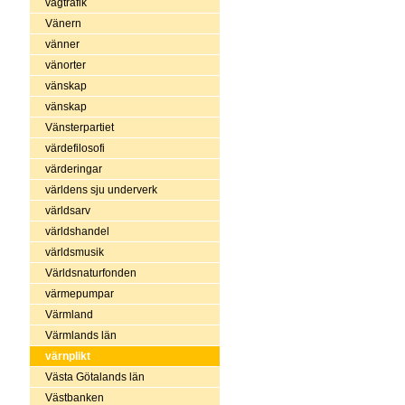
vägtrafik
Vänern
vänner
vänorter
vänskap
vänskap
Vänsterpartiet
värdefilosofi
värderingar
världens sju underverk
världsarv
världshandel
världsmusik
Världsnaturfonden
värmepumpar
Värmland
Värmlands län
värnplikt
Västa Götalands län
Västbanken