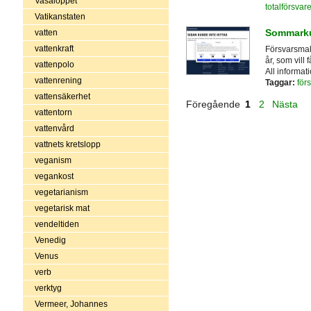
Vasaloppet
totalförsvar
Vatikanstaten
Sommarku
vatten
vattenkraft
Försvarsmak
år, som vill 
vattenpolo
All informa
vattenrening
Taggar:
för
vattensäkerhet
Föregående
1
2
Nästa
vattentorn
vattenvård
vattnets kretslopp
veganism
vegankost
vegetarianism
vegetarisk mat
vendeltiden
Venedig
Venus
verb
verktyg
Vermeer, Johannes