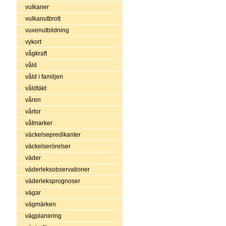
vulkaner
vulkanutbrott
vuxenutbildning
vykort
vågkraft
våld
våld i familjen
våldtäkt
våren
vårtor
våtmarker
väckelsepredikanter
väckelserörelser
väder
väderleksobservationer
väderleksprognoser
vägar
vägmärken
vägplanering