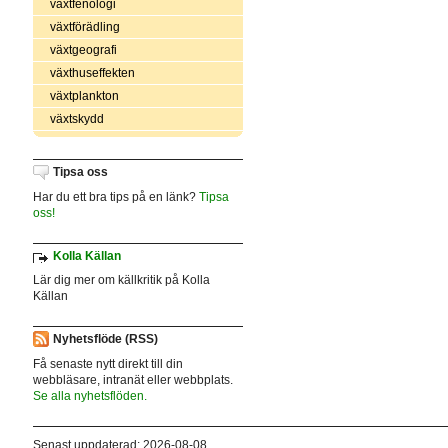
växtfenologi
växtförädling
växtgeografi
växthuseffekten
växtplankton
växtskydd
Tipsa oss
Har du ett bra tips på en länk?
Tipsa
oss!
Kolla Källan
Lär dig mer om källkritik på Kolla
Källan
Nyhetsflöde (RSS)
Få senaste nytt direkt till din
webbläsare, intranät eller webbplats.
Se alla nyhetsflöden.
Senast uppdaterad: 2026-08-08