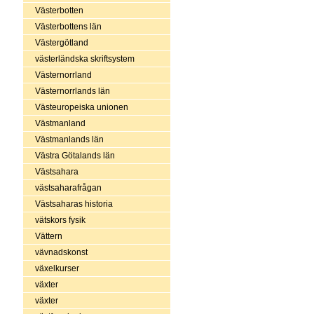
Västerbotten
Västerbottens län
Västergötland
västerländska skriftsystem
Västernorrland
Västernorrlands län
Västeuropeiska unionen
Västmanland
Västmanlands län
Västra Götalands län
Västsahara
västsaharafrågan
Västsaharas historia
vätskors fysik
Vättern
vävnadskonst
växelkurser
växter
växter