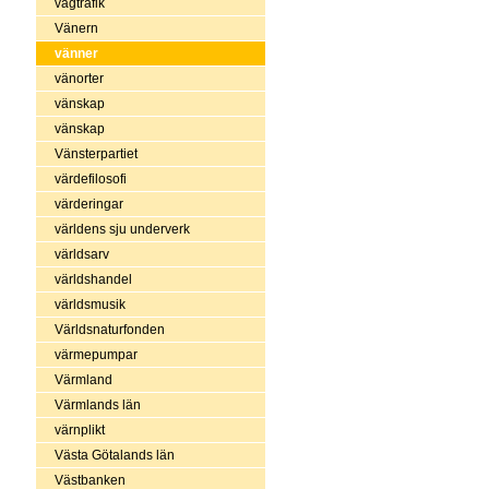
vägtrafik
Vänern
vänner
vänorter
vänskap
vänskap
Vänsterpartiet
värdefilosofi
värderingar
världens sju underverk
världsarv
världshandel
världsmusik
Världsnaturfonden
värmepumpar
Värmland
Värmlands län
värnplikt
Västa Götalands län
Västbanken