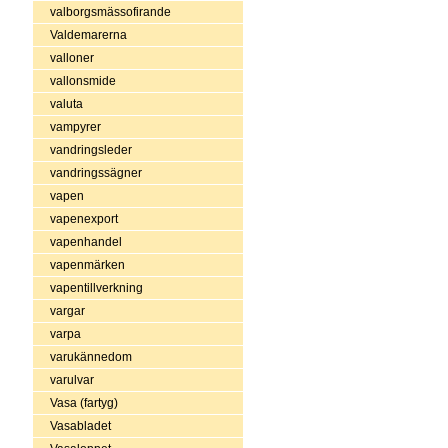
valborgsmässofirande
Valdemarerna
valloner
vallonsmide
valuta
vampyrer
vandringsleder
vandringssägner
vapen
vapenexport
vapenhandel
vapenmärken
vapentillverkning
vargar
varpa
varukännedom
varulvar
Vasa (fartyg)
Vasabladet