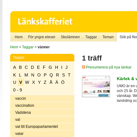
Hem
För yngre elever
Skolämnen
Taggar
Teman
Sök på fler
Hem
>
Taggar
>
vänner
1 träff
Taggar
A
B
C
D
E
F
G
H
I
J
Prenumerera på nya länkar
K
L
M
N
O
P
Q
R
S
T
Kärlek &
U
V
W
X
Y
Z
Å
Ä
Ö
UMO är en u
0 - 9
och 25 år. 
vänskap. We
vaccin
landsting oc
vaccination
Vadstena
val
val till Europaparlamentet
valar