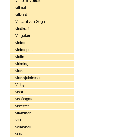
Vilhelm Moberg
viltmål
viltvård
Vincent van Gogh
vindkraft
Vingåker
vintern
vintersport
violin
virkning
virus
virussjukdomar
Visby
visor
vissångare
vistexter
vitaminer
VLT
volleyboll
vrak