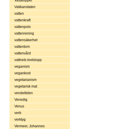
Vasaloppet
Vatikanstaten
vatten
vattenkraft
vattenpolo
vattenrening
vattensäkerhet
vattentorn
vattenvård
vattnets kretslopp
veganism
vegankost
vegetarianism
vegetarisk mat
vendeltiden
Venedig
Venus
verb
verktyg
Vermeer, Johannes