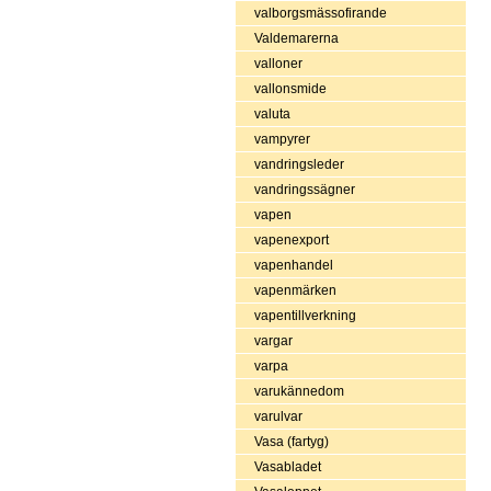
valborgsmässofirande
Valdemarerna
valloner
vallonsmide
valuta
vampyrer
vandringsleder
vandringssägner
vapen
vapenexport
vapenhandel
vapenmärken
vapentillverkning
vargar
varpa
varukännedom
varulvar
Vasa (fartyg)
Vasabladet