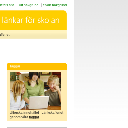
 this site
Vit bakgrund
Svart bakgrund
feriet
Taggar
Utforska innehållet i Länkskafferiet
genom våra
taggar
.