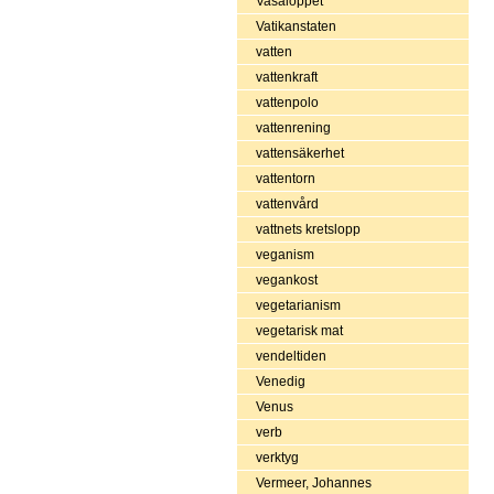
Vasaloppet
Vatikanstaten
vatten
vattenkraft
vattenpolo
vattenrening
vattensäkerhet
vattentorn
vattenvård
vattnets kretslopp
veganism
vegankost
vegetarianism
vegetarisk mat
vendeltiden
Venedig
Venus
verb
verktyg
Vermeer, Johannes