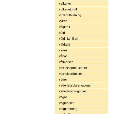
vulkaner
vulkanutbrott
vuxenutbildning
vykort
vågkraft
våld
våld i familjen
våldtäkt
våren
vårtor
våtmarker
väckelsepredikanter
väckelserörelser
väder
väderleksobservationer
väderleksprognoser
vägar
vägmärken
vägplanering