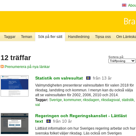
About
Taggar
Teman
Sök på fler sätt
Handledning
Tipsa oss
Om Länkskaf
12 träffar
Sortera på:
Prenumerera på nya länkar
Statistik om valresultat
från 13 år
Valmyndigheten presenterar valresultaten för valen 2018 för
riksdag, landsting och kommun. I menyn kan du också välja
att se valresultaten för 2002, 2006, 2010 och 2014.
Taggar:
Sverige
,
kommuner
,
riksdagen
,
riksdagsval
,
statistik
,
val
Regeringen och Regeringskansliet - Lättläst
text
från 10 år
Lättläst information om hur Sveriges regering arbetar och hur
svenska folket väljer riksdag. Läs också om Sveriges