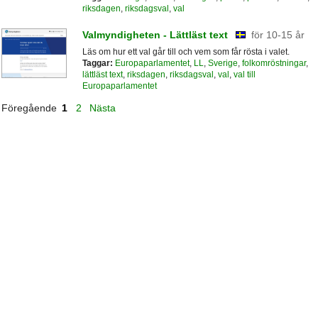
riksdagen
,
riksdagsval
,
val
Valmyndigheten - Lättläst text
för 10-15 år
Läs om hur ett val går till och vem som får rösta i valet.
Taggar:
Europaparlamentet
,
LL
,
Sverige
,
folkomröstningar
,
lättläst text
,
riksdagen
,
riksdagsval
,
val
,
val till
Europaparlamentet
Föregående
1
2
Nästa