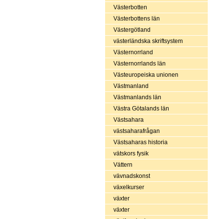
Västerbotten
Västerbottens län
Västergötland
västerländska skriftsystem
Västernorrland
Västernorrlands län
Västeuropeiska unionen
Västmanland
Västmanlands län
Västra Götalands län
Västsahara
västsaharafrågan
Västsaharas historia
vätskors fysik
Vättern
vävnadskonst
växelkurser
växter
växter