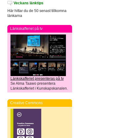
Veckans länktips
Här hittar du de 50 senast tillkomna
länkarna
Länkskafferiet på tv
Länkskafferiet presenteras på tv
Se Alma Taawo presentera
Länkskafferiet i Kunskapskanalen.
Creative Commons