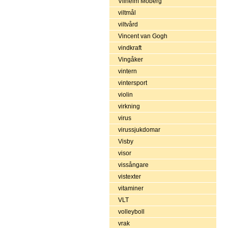
Vilhelm Moberg
viltmål
viltvård
Vincent van Gogh
vindkraft
Vingåker
vintern
vintersport
violin
virkning
virus
virussjukdomar
Visby
visor
vissångare
vistexter
vitaminer
VLT
volleyboll
vrak