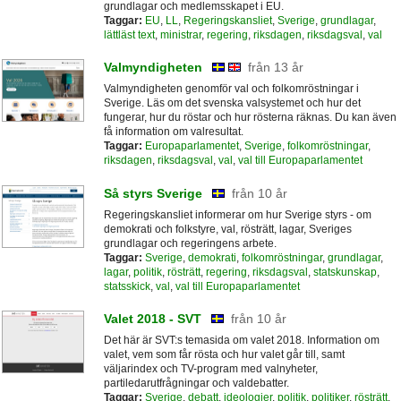
grundlagar och medlemsskapet i EU.
Taggar:
EU
,
LL
,
Regeringskansliet
,
Sverige
,
grundlagar
,
lättläst text
,
ministrar
,
regering
,
riksdagen
,
riksdagsval
,
val
Valmyndigheten
från 13 år
Valmyndigheten genomför val och folkomröstningar i
Sverige. Läs om det svenska valsystemet och hur det
fungerar, hur du röstar och hur rösterna räknas. Du kan även
få information om valresultat.
Taggar:
Europaparlamentet
,
Sverige
,
folkomröstningar
,
riksdagen
,
riksdagsval
,
val
,
val till Europaparlamentet
Så styrs Sverige
från 10 år
Regeringskansliet informerar om hur Sverige styrs - om
demokrati och folkstyre, val, rösträtt, lagar, Sveriges
grundlagar och regeringens arbete.
Taggar:
Sverige
,
demokrati
,
folkomröstningar
,
grundlagar
,
lagar
,
politik
,
rösträtt
,
regering
,
riksdagsval
,
statskunskap
,
statsskick
,
val
,
val till Europaparlamentet
Valet 2018 - SVT
från 10 år
Det här är SVT:s temasida om valet 2018. Information om
valet, vem som får rösta och hur valet går till, samt
väljarindex och TV-program med valnyheter,
partiledarutfrågningar och valdebatter.
Taggar:
Sverige
,
debatt
,
ideologier
,
politik
,
politiker
,
rösträtt
,