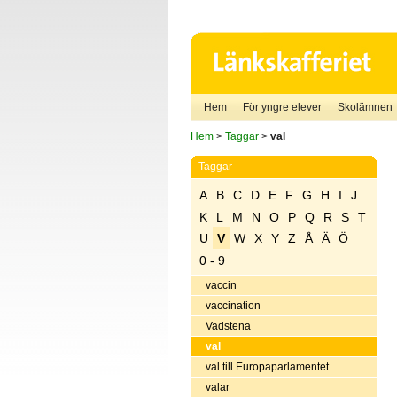
Hem
För yngre elever
Skolämnen
Hem
>
Taggar
>
val
Taggar
A
B
C
D
E
F
G
H
I
J
K
L
M
N
O
P
Q
R
S
T
U
V
W
X
Y
Z
Å
Ä
Ö
0 - 9
vaccin
vaccination
Vadstena
val
val till Europaparlamentet
valar