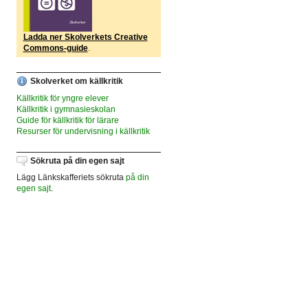
Ladda ner Skolverkets Creative
Commons-guide
.
Skolverket om källkritik
Källkritik för yngre elever
Källkritik i gymnasieskolan
Guide för källkritik för lärare
Resurser för undervisning i källkritik
Sökruta på din egen sajt
Lägg Länkskafferiets sökruta
på din
egen sajt
.