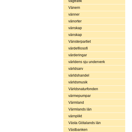
vägtrafik
Vänern
vänner
vänorter
vänskap
vänskap
Vänsterpartiet
värdefilosofi
värderingar
världens sju underverk
världsarv
världshandel
världsmusik
Världsnaturfonden
värmepumpar
Värmland
Värmlands län
värnplikt
Västa Götalands län
Västbanken