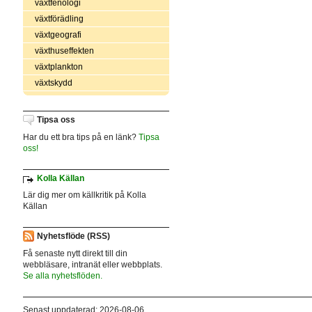
växtfenologi
växtförädling
växtgeografi
växthuseffekten
växtplankton
växtskydd
Tipsa oss
Har du ett bra tips på en länk?
Tipsa
oss!
Kolla Källan
Lär dig mer om källkritik på Kolla
Källan
Nyhetsflöde (RSS)
Få senaste nytt direkt till din
webbläsare, intranät eller webbplats.
Se alla nyhetsflöden.
Senast uppdaterad: 2026-08-06