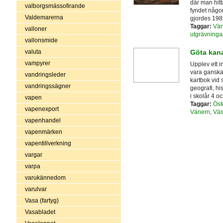
där man hitt
valborgsmässofirande
fyndet någon
Valdemarerna
gjordes 198
Taggar:
Vän
valloner
utgrävninga
vallonsmide
valuta
Göta kan
vampyrer
Upplev ett i
vara ganska
vandringsleder
kartbok vid 
vandringssägner
geografi, hi
i skolår 4 o
vapen
Taggar:
Öst
vapenexport
Vänern
,
Väs
vapenhandel
vapenmärken
vapentillverkning
vargar
varpa
varukännedom
varulvar
Vasa (fartyg)
Vasabladet