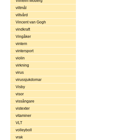
Vilhelm Moberg
viltmål
viltvård
Vincent van Gogh
vindkraft
Vingåker
vintern
vintersport
violin
virkning
virus
virussjukdomar
Visby
visor
vissångare
vistexter
vitaminer
VLT
volleyboll
vrak