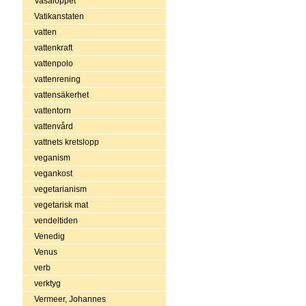
Vasaloppet
Vatikanstaten
vatten
vattenkraft
vattenpolo
vattenrening
vattensäkerhet
vattentorn
vattenvård
vattnets kretslopp
veganism
vegankost
vegetarianism
vegetarisk mat
vendeltiden
Venedig
Venus
verb
verktyg
Vermeer, Johannes