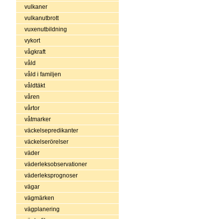
vulkaner
vulkanutbrott
vuxenutbildning
vykort
vågkraft
våld
våld i familjen
våldtäkt
våren
vårtor
våtmarker
väckelsepredikanter
väckelserörelser
väder
väderleksobservationer
väderleksprognoser
vägar
vägmärken
vägplanering