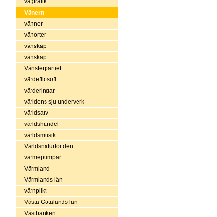
vägtrafik
Vänern
vänner
vänorter
vänskap
vänskap
Vänsterpartiet
värdefilosofi
värderingar
världens sju underverk
världsarv
världshandel
världsmusik
Världsnaturfonden
värmepumpar
Värmland
Värmlands län
värnplikt
Västa Götalands län
Västbanken