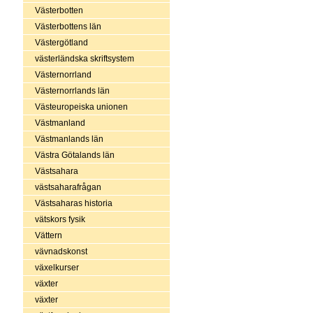
Västerbotten
Västerbottens län
Västergötland
västerländska skriftsystem
Västernorrland
Västernorrlands län
Västeuropeiska unionen
Västmanland
Västmanlands län
Västra Götalands län
Västsahara
västsaharafrågan
Västsaharas historia
vätskors fysik
Vättern
vävnadskonst
växelkurser
växter
växter