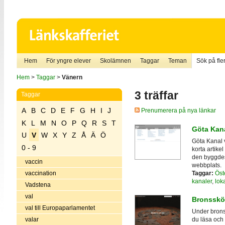
Hem
För yngre elever
Skolämnen
Taggar
Teman
Sök på fler
Hem
>
Taggar
>
Vänern
3 träffar
Taggar
A
B
C
D
E
F
G
H
I
J
Prenumerera på nya länkar
K
L
M
N
O
P
Q
R
S
T
Göta Kana
U
V
W
X
Y
Z
Å
Ä
Ö
Göta Kanal v
0 - 9
korta artike
den byggdes
vaccin
webbplats.
Taggar:
Öst
vaccination
kanaler
,
loka
Vadstena
val
Bronssköl
val till Europaparlamentet
Under brons
valar
du läsa och 