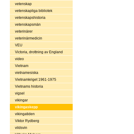
vetenskap
vetenskapliga bibliotek
vetenskapshistoria
vetenskapsmän
veterinärer
veterinärmedicin
VEU
Victoria, drottning av England
video
Vietnam
vietnamesiska
Vietnamkriget 1961-1975
Vietnams historia
vigsel
vikingar
vikingaskepp
vikingatiden
Viktor Rydberg
vildsvin