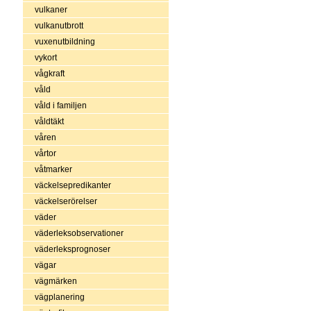
vulkaner
vulkanutbrott
vuxenutbildning
vykort
vågkraft
våld
våld i familjen
våldtäkt
våren
vårtor
våtmarker
väckelsepredikanter
väckelserörelser
väder
väderleksobservationer
väderleksprognoser
vägar
vägmärken
vägplanering