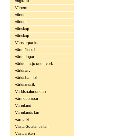
vägtrafik
Vänern
vänner
vänorter
vänskap
vänskap
Vänsterpartiet
värdefilosofi
värderingar
världens sju underverk
världsarv
världshandel
världsmusik
Världsnaturfonden
värmepumpar
Värmland
Värmlands län
värnplikt
Västa Götalands län
Västbanken