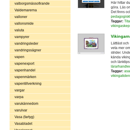
Här hittar d
valborgsmässofirande
göra. Läs o
Valdemarerna
Det finns oc
pedagogiskt
valloner
Taggar:
Tit
vallonsmide
vikingaskep
valuta
Vikingarn
vampyrer
Lättläst och
vandringsleder
veta mer om 
vandringssägner
strider. Und
vapen
kända viking
och länktip
vapenexport
lärarhandle
vapenhandel
Taggar:
asa
vikingatiden
vapenmärken
vapentillverkning
vargar
varpa
varukännedom
varulvar
Vasa (fartyg)
Vasabladet