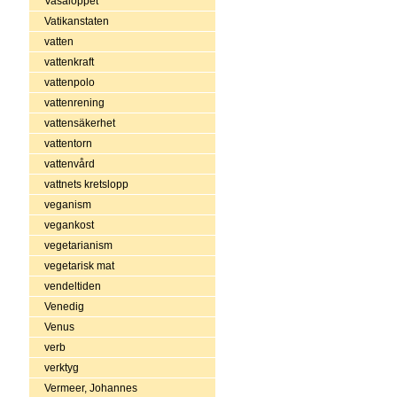
Vasaloppet
Vatikanstaten
vatten
vattenkraft
vattenpolo
vattenrening
vattensäkerhet
vattentorn
vattenvård
vattnets kretslopp
veganism
vegankost
vegetarianism
vegetarisk mat
vendeltiden
Venedig
Venus
verb
verktyg
Vermeer, Johannes