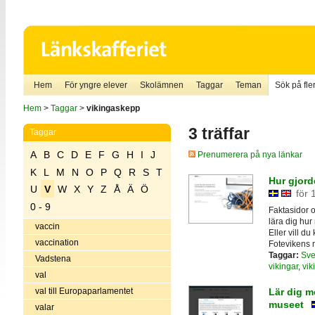
Hem
För yngre elever
Skolämnen
Taggar
Teman
Sök på fler
Hem
>
Taggar
>
vikingaskepp
3 träffar
Taggar
A
B
C
D
E
F
G
H
I
J
Prenumerera på nya länkar
K
L
M
N
O
P
Q
R
S
T
Hur gjord
U
V
W
X
Y
Z
Å
Ä
Ö
för 
0 - 9
Faktasidor 
lära dig hur
vaccin
Eller vill d
vaccination
Fotevikens 
Taggar:
Sve
Vadstena
vikingar
,
vik
val
val till Europaparlamentet
Lär dig m
museet
valar