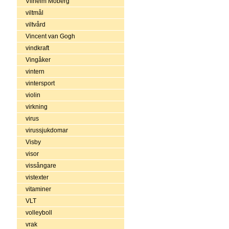
Vilhelm Moberg
viltmål
viltvård
Vincent van Gogh
vindkraft
Vingåker
vintern
vintersport
violin
virkning
virus
virussjukdomar
Visby
visor
vissångare
vistexter
vitaminer
VLT
volleyboll
vrak