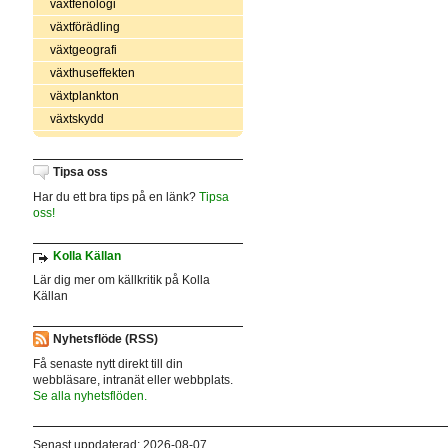
växtfenologi
växtförädling
växtgeografi
växthuseffekten
växtplankton
växtskydd
Tipsa oss
Har du ett bra tips på en länk?
Tipsa
oss!
Kolla Källan
Lär dig mer om källkritik på Kolla
Källan
Nyhetsflöde (RSS)
Få senaste nytt direkt till din
webbläsare, intranät eller webbplats.
Se alla nyhetsflöden.
Senast uppdaterad: 2026-08-07