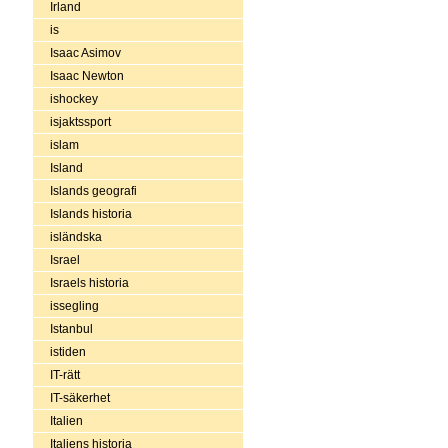
Irland
is
Isaac Asimov
Isaac Newton
ishockey
isjaktssport
islam
Island
Islands geografi
Islands historia
isländska
Israel
Israels historia
issegling
Istanbul
istiden
IT-rätt
IT-säkerhet
Italien
Italiens historia