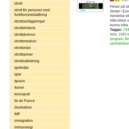
idrott
Filmer på ol
idrott för personer med
länder i Eu
funktionsnedsättning
händelse ell
hitta bilder 
idrottsanläggningar
kunna söka 
idrottshistoria
Taggar:
194
talet
,
1990-t
idrottskvinnor
program
,
fi
idrottsmedicin
samhällsku
idrottsmän
idrottspriser
idrottsutbildning
igelkottar
iglar
Iguazu
ikoner
ikonografi
Ile de France
illustratörer
IMF
immigration
immunologi