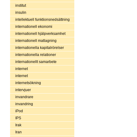
institut
insulin
intellektuell funktionsnedsättning
internationell ekonomi
internationell hjälpverksamhet
internationell matlagning
internationella kapitalrörelser
internationella relationer
internationellt samarbete
internet
internet
internetsökning
intervjuer
invandrare
invandring
iPod
IPS
Irak
Iran