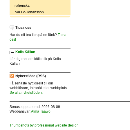
italienska
Ivar Lo-Johansson
Tipsa oss
Har du ett bra tips på en länk?
Tipsa
oss!
Kolla Källan
Lär dig mer om källkritik på Kolla
Källan
Nyhetsflöde (RSS)
Få senaste nytt direkt till din
webbläsare, intranät eller webbplats.
Se alla nyhetsflöden.
Senast uppdaterad: 2026-08-09
Webbansvar:
Alma Taawo
Thumbshots by professional website design