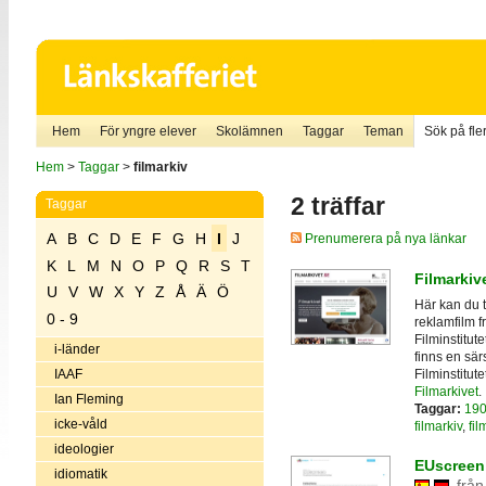
Hem
För yngre elever
Skolämnen
Taggar
Teman
Sök på fler
Hem
>
Taggar
>
filmarkiv
2 träffar
Taggar
A
B
C
D
E
F
G
H
I
J
Prenumerera på nya länkar
K
L
M
N
O
P
Q
R
S
T
Filmarkiv
U
V
W
X
Y
Z
Å
Ä
Ö
Här kan du t
0 - 9
reklamfilm f
Filminstitute
i-länder
finns en sär
Filminstitut
IAAF
Filmarkivet
.
Ian Fleming
Taggar:
190
icke-våld
filmarkiv
,
fil
ideologier
EUscreen 
idiomatik
från